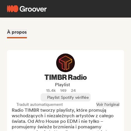
À propos
TIMBR Radio
Playlist
15.4k
149
24
Playlist Spotify vérifiée
Traduit automatiquement
Voir l'original
Radio TIMBR tworzy playlisty, które promują 
wschodzących i niezależnych artystów z całego 
świata. Od Afro House po EDM i nie tylko – 
promujemy świeże brzmienia i pomagamy 