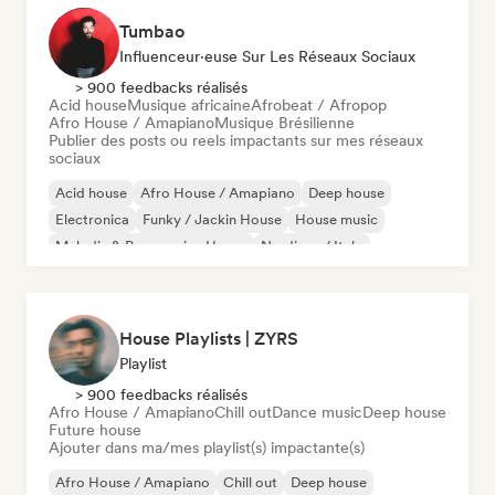
Tumbao
Influenceur·euse Sur Les Réseaux Sociaux
> 900 feedbacks réalisés
Acid house
Musique africaine
Afrobeat / Afropop
Afro House / Amapiano
Musique Brésilienne
Publier des posts ou reels impactants sur mes réseaux
sociaux
Acid house
Afro House / Amapiano
Deep house
Electronica
Funky / Jackin House
House music
Melodic & Progressive House
Nu-disco / Italo
House Playlists | ZYRS
Playlist
> 900 feedbacks réalisés
Afro House / Amapiano
Chill out
Dance music
Deep house
Future house
Ajouter dans ma/mes playlist(s) impactante(s)
Afro House / Amapiano
Chill out
Deep house