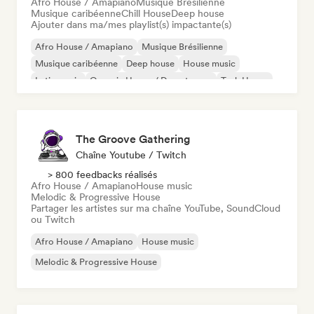
Afro House / Amapiano
Musique Brésilienne
Musique caribéenne
Chill House
Deep house
Ajouter dans ma/mes playlist(s) impactante(s)
Afro House / Amapiano
Musique Brésilienne
Musique caribéenne
Deep house
House music
Latin music
Organic House / Downtempo
Tech House
The Groove Gathering
Chaîne Youtube / Twitch
> 800 feedbacks réalisés
Afro House / Amapiano
House music
Melodic & Progressive House
Partager les artistes sur ma chaîne YouTube, SoundCloud
ou Twitch
Afro House / Amapiano
House music
Melodic & Progressive House