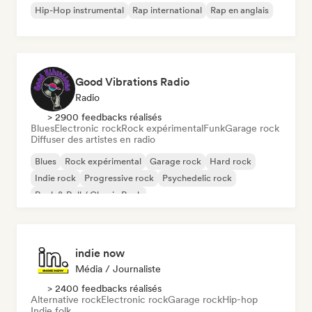
Hip-Hop instrumental
Rap international
Rap en anglais
Good Vibrations Radio
Radio
> 2900 feedbacks réalisés
Blues
Electronic rock
Rock expérimental
Funk
Garage rock
Diffuser des artistes en radio
Blues
Rock expérimental
Garage rock
Hard rock
Indie rock
Progressive rock
Psychedelic rock
Rock & Roll / Classic Rock
indie now
Média / Journaliste
> 2400 feedbacks réalisés
Alternative rock
Electronic rock
Garage rock
Hip-hop
Indie folk