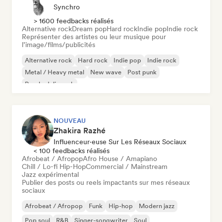
Synchro
> 1600 feedbacks réalisés
Alternative rock
Dream pop
Hard rock
Indie pop
Indie rock
Représenter des artistes ou leur musique pour
l’image/films/publicités
Alternative rock
Hard rock
Indie pop
Indie rock
Metal / Heavy metal
New wave
Post punk
Psychedelic rock
NOUVEAU
Zhakira Razhé
Influenceur·euse Sur Les Réseaux Sociaux
< 100 feedbacks réalisés
Afrobeat / Afropop
Afro House / Amapiano
Chill / Lo-fi Hip-Hop
Commercial / Mainstream
Jazz expérimental
Publier des posts ou reels impactants sur mes réseaux
sociaux
Afrobeat / Afropop
Funk
Hip-hop
Modern jazz
Pop soul
R&B
Singer-songwriter
Soul