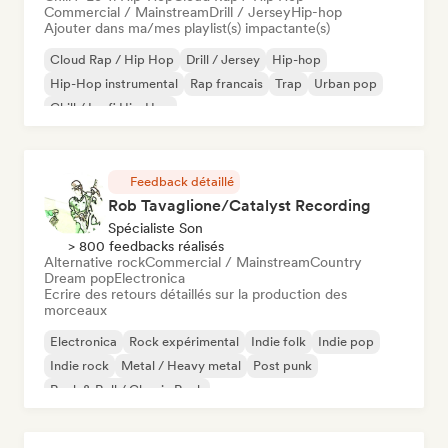
Commercial / Mainstream
Drill / Jersey
Hip-hop
Ajouter dans ma/mes playlist(s) impactante(s)
Cloud Rap / Hip Hop
Drill / Jersey
Hip-hop
Hip-Hop instrumental
Rap francais
Trap
Urban pop
Chill / Lo-fi Hip-Hop
Feedback détaillé
Rob Tavaglione/Catalyst Recording
Spécialiste Son
> 800 feedbacks réalisés
Alternative rock
Commercial / Mainstream
Country
Dream pop
Electronica
Ecrire des retours détaillés sur la production des
morceaux
Electronica
Rock expérimental
Indie folk
Indie pop
Indie rock
Metal / Heavy metal
Post punk
Rock & Roll / Classic Rock