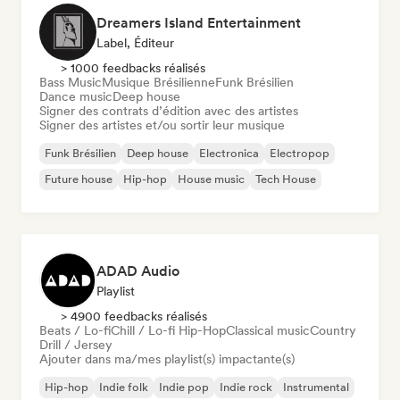
Dreamers Island Entertainment
Label, Éditeur
> 1000 feedbacks réalisés
Bass Music
Musique Brésilienne
Funk Brésilien
Dance music
Deep house
Signer des contrats d’édition avec des artistes
Signer des artistes et/ou sortir leur musique
Funk Brésilien
Deep house
Electronica
Electropop
Future house
Hip-hop
House music
Tech House
ADAD Audio
Playlist
> 4900 feedbacks réalisés
Beats / Lo-fi
Chill / Lo-fi Hip-Hop
Classical music
Country
Drill / Jersey
Ajouter dans ma/mes playlist(s) impactante(s)
Hip-hop
Indie folk
Indie pop
Indie rock
Instrumental