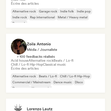
Écrire des articles
Alternative rock
Garage rock
Indie folk
Indie pop
Indie rock
Rap international
Metal / Heavy metal
Pop rock
Zoila Antonio
Média / Journaliste
> 100 feedbacks réalisés
Acid house
Alternative rock
Beats / Lo-fi
Chill / Lo-fi Hip-Hop
Classical music
Écrire des articles
Alternative rock
Beats / Lo-fi
Chill / Lo-fi Hip-Hop
Commercial / Mainstream
Dance music
Disco
Dream pop
House music
Lorenzo Lautz