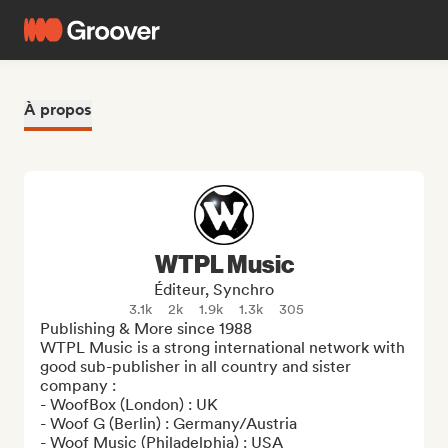
À propos
WTPL Music
Éditeur, Synchro
3.1k
2k
1.9k
1.3k
305
Publishing & More since 1988

WTPL Music is a strong international network with 
good sub-publisher in all country and sister 
company :

- WoofBox (London) : UK

- Woof G (Berlin) : Germany/Austria

- Woof Music (Philadelphia) : USA
