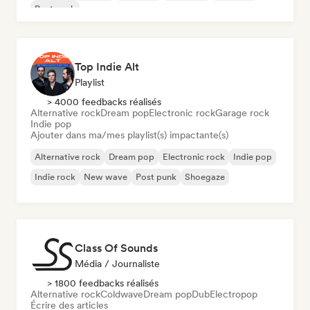
Post punk
Top Indie Alt
Playlist
> 4000 feedbacks réalisés
Alternative rock
Dream pop
Electronic rock
Garage rock
Indie pop
Ajouter dans ma/mes playlist(s) impactante(s)
Alternative rock
Dream pop
Electronic rock
Indie pop
Indie rock
New wave
Post punk
Shoegaze
Class Of Sounds
Média / Journaliste
> 1800 feedbacks réalisés
Alternative rock
Coldwave
Dream pop
Dub
Electropop
Écrire des articles