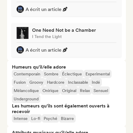
A écrit un article
One Need Not be a Chamber
I Tend the Light
A écrit un article
Humeurs qu’il/elle adore
Contemporain
Sombre
Éclectique
Experimental
Fusion
Groovy
Hardcore
Inclassable
Indé
Mélancolique
Onirique
Original
Relax
Sensuel
Underground
Les humeurs qu’ils sont également ouverts à
recevoir
Intense
Lo-fi
Psyché
Bizarre
Attributs musicaux qu’il/elle adore