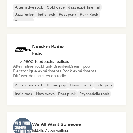
Alternative rock
Coldwave
Jazz expérimental
Jazz fusion
Indie rock
Post punk
Punk Rock
Shoegaze
NoEsFm Radio
Radio
> 2800 feedbacks réalisés
Alternative rock
Funk Brésilien
Dream pop
Electronique expérimental
Rock expérimental
Diffuser des artistes en radio
Alternative rock
Dream pop
Garage rock
Indie pop
Indie rock
New wave
Post punk
Psychedelic rock
We All Want Someone
Média / Journaliste