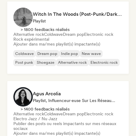
Witch In The Woods (Post-Punk/Darkwave/New Goth/Emo indie-pop)
Playlist
> 1800 feedbacks réalisés
Alternative rock
Coldwave
Dream pop
Electronic rock
Rock expérimental
Ajouter dans ma/mes playlist(s) impactante(s)
Coldwave
Dream pop
Indie pop
New wave
Post punk
Shoegaze
Alternative rock
Electronic rock
Agus Arcolia
Playlist, Influenceur·euse Sur Les Réseaux Sociaux
> 1400 feedbacks réalisés
Alternative rock
Coldwave
Dream pop
Electronic rock
Electro Jazz / Nu Jazz
Publier des posts ou reels impactants sur mes réseaux
sociaux
Ajouter dans ma/mes playlist(s) impactante(s)