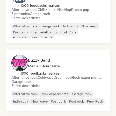
> 1000 feedbacks réalisés
Alternative rock
Chill / Lo-fi Hip-Hop
Dream pop
Electronica
Garage rock
Écrire des articles
Alternative rock
Garage rock
Indie rock
New wave
Post punk
Psychedelic rock
Punk Rock
Rock & Roll / Classic Rock
Buzzy Band
Média / Journaliste
> 1300 feedbacks réalisés
Alternative rock
Coldwave
Dream pop
Rock expérimental
Garage rock
Écrire des articles
Alternative rock
Rock expérimental
Garage rock
Indie rock
New wave
Post punk
Post rock
Punk Rock