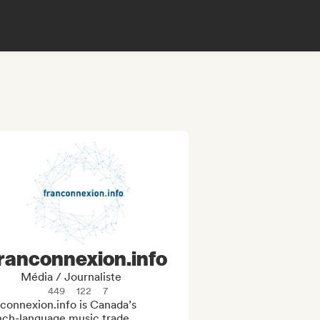
ranconnexion.info
Média / Journaliste
449
122
7
connexion.info is Canada’s 
nch-language music trade 