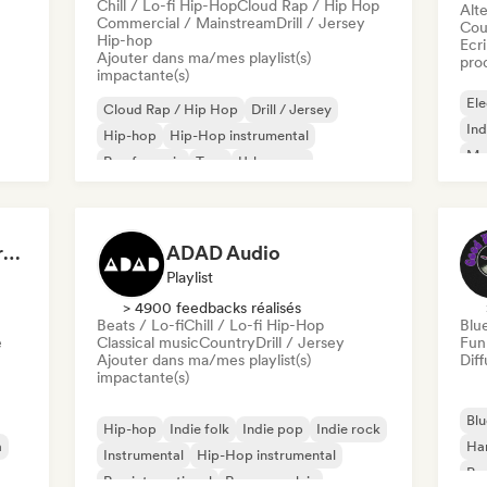
Chill / Lo-fi Hip-Hop
Cloud Rap / Hip Hop
Alte
Commercial / Mainstream
Drill / Jersey
Cou
Hip-hop
Ecri
Ajouter dans ma/mes playlist(s)
pro
impactante(s)
Ele
Cloud Rap / Hip Hop
Drill / Jersey
Ind
Hip-hop
Hip-Hop instrumental
Met
Rap francais
Trap
Urban pop
Roc
Chill / Lo-fi Hip-Hop
Dreamers Island Entertainment
ADAD Audio
Playlist
> 4900 feedbacks réalisés
Beats / Lo-fi
Chill / Lo-fi Hip-Hop
Blu
e
Classical music
Country
Drill / Jersey
Fun
Ajouter dans ma/mes playlist(s)
Diff
impactante(s)
Blu
Hip-hop
Indie folk
Indie pop
Indie rock
a
Ha
Instrumental
Hip-Hop instrumental
Psy
Rap international
Rap en anglais