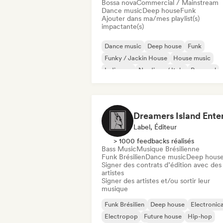
Bossa nova
Commercial / Mainstream
Dance music
Deep house
Funk
Ajouter dans ma/mes playlist(s)
impactante(s)
Dance music
Deep house
Funk
Funky / Jackin House
House music
Indie pop
Nu-disco / Italo
Pop soul
Label, Éditeur
> 1000 feedbacks réalisés
Bass Music
Musique Brésilienne
Funk Brésilien
Dance music
Deep hous
Signer des contrats d’édition avec des
artistes
Signer des artistes et/ou sortir leur
musique
Funk Brésilien
Deep house
Electronic
Electropop
Future house
Hip-hop