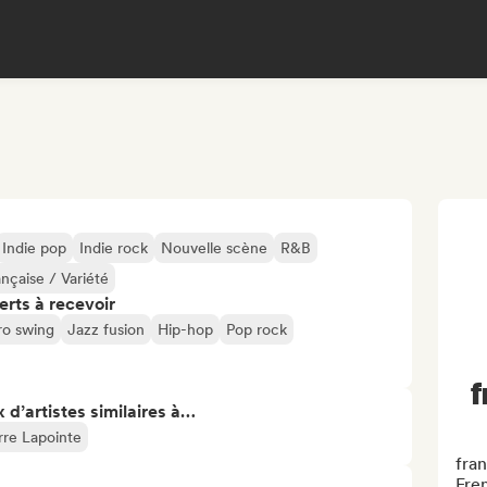
Indie pop
Indie rock
Nouvelle scène
R&B
nçaise / Variété
erts à recevoir
ro swing
Jazz fusion
Hip-hop
Pop rock
f
 d’artistes similaires à…
rre Lapointe
fran
Fre