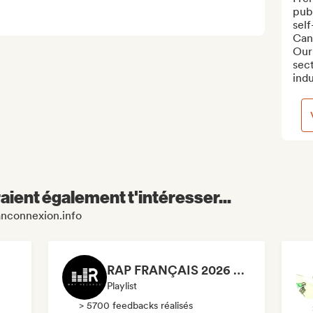
publ
self
Can
Our 
sec
indu
aient également t'intéresser...
ranconnexion.info
RAP FRANÇAIS 2026 🔥🇫🇷 (Way Records)
Playlist
> 5700 feedbacks réalisés