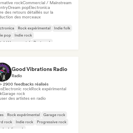
rnative rock
Commercial / Mainstream
ntry
Dream pop
Electronica
re des retours détaillés sur la
duction des morceaux
ctronica
Rock expérimental
Indie folk
ie pop
Indie rock
al / Heavy metal
Post punk
k & Roll / Classic Rock
Good Vibrations Radio
Radio
> 2900 feedbacks réalisés
es
Electronic rock
Rock expérimental
k
Garage rock
user des artistes en radio
es
Rock expérimental
Garage rock
rd rock
Indie rock
Progressive rock
chedelic rock