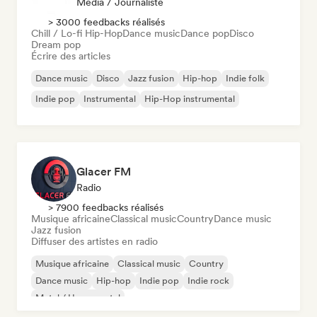
Média / Journaliste
> 3000 feedbacks réalisés
Chill / Lo-fi Hip-Hop
Dance music
Dance pop
Disco
Dream pop
Écrire des articles
Dance music
Disco
Jazz fusion
Hip-hop
Indie folk
Indie pop
Instrumental
Hip-Hop instrumental
Glacer FM
Radio
> 7900 feedbacks réalisés
Musique africaine
Classical music
Country
Dance music
Jazz fusion
Diffuser des artistes en radio
Musique africaine
Classical music
Country
Dance music
Hip-hop
Indie pop
Indie rock
Metal / Heavy metal