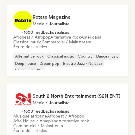
Rotate Magazine
Média / Journaliste
> 1600 feedbacks réalisés
Afrobeat / Afropop
Alternative rock
Americana
Classical music
Commercial / Mainstream
Écrire des articles
Alternative rock
Classical music
Country
Dance music
Deep house
Dream pop
Electro Jazz / Nu Jazz
Musique de film
South 2 North Entertainment (S2N ENT)
Média / Journaliste
> 1600 feedbacks réalisés
Musique africaine
Afrobeat / Afropop
Afro House / Amapiano
Alternative rock
Commercial / Mainstream
Écrire des articles