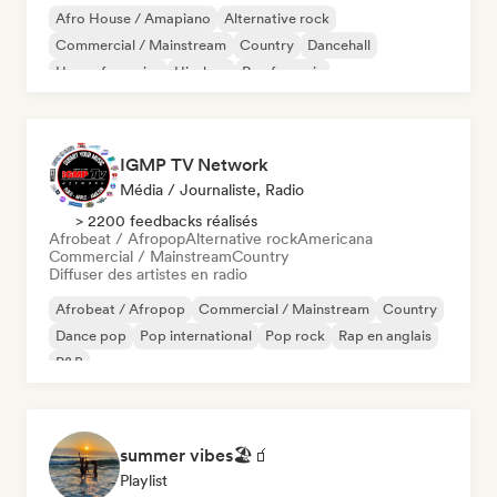
Afro House / Amapiano
Alternative rock
Commercial / Mainstream
Country
Dancehall
House française
Hip-hop
Rap francais
IGMP TV Network
Média / Journaliste, Radio
> 2200 feedbacks réalisés
Afrobeat / Afropop
Alternative rock
Americana
Commercial / Mainstream
Country
Diffuser des artistes en radio
Afrobeat / Afropop
Commercial / Mainstream
Country
Dance pop
Pop international
Pop rock
Rap en anglais
R&B
summer vibes🏖🧃
Playlist