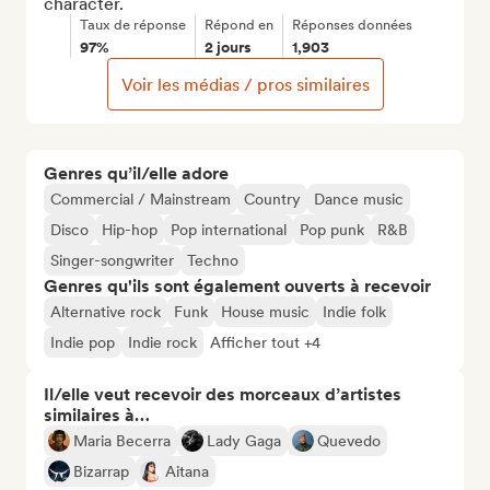
character.
Taux de réponse
Répond en
Réponses données
97%
2 jours
1,903
Voir les médias / pros similaires
Genres qu’il/elle adore
Commercial / Mainstream
Country
Dance music
Disco
Hip-hop
Pop international
Pop punk
R&B
Singer-songwriter
Techno
Genres qu'ils sont également ouverts à recevoir
Alternative rock
Funk
House music
Indie folk
Indie pop
Indie rock
Afficher tout +4
Il/elle veut recevoir des morceaux d’artistes
similaires à…
Maria Becerra
Lady Gaga
Quevedo
Bizarrap
Aitana