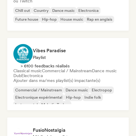
ou Twitch
Chill out
Country
Dance music
Electronica
Future house
Hip-hop
House music
Rap en anglais
Vibes Paradise
Playlist
> 6100 feedbacks réalisés
Classical music
Commercial / Mainstream
Dance music
Dub
Electronica
Ajouter dans ma/mes playlist(s) impactante(s)
Commercial / Mainstream
Dance music
Electropop
Electronique expérimental
Hip-hop
Indie folk
Instrumental
Melodic Techno
FusioNostalgia