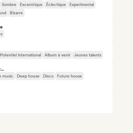
Sombre
Excentrique
Éclectique
Experimental
und
Bizarre
re
es
Potentiel international
Album à venir
Jeunes talents
..
e music
Deep house
Disco
Future house