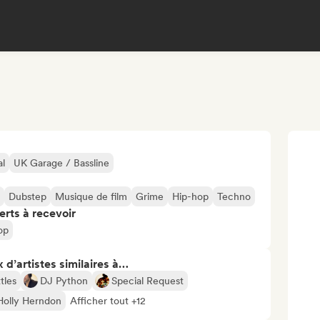
al
UK Garage / Bassline
Dubstep
Musique de film
Grime
Hip-hop
Techno
erts à recevoir
op
 d’artistes similaires à…
tles
DJ Python
Special Request
Holly Herndon
Afficher tout +12