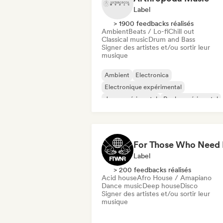
Label
> 1900 feedbacks réalisés
Ambient
Beats / Lo-fi
Chill out
Classical music
Drum and Bass
Signer des artistes et/ou sortir leur
musique
Ambient
Electronica
Electronique expérimental
Jazz expérimental
Rock expérimental
Musique de film
Musique industrielle
Noise
Label
> 200 feedbacks réalisés
Acid house
Afro House / Amapiano
Dance music
Deep house
Disco
Signer des artistes et/ou sortir leur
musique