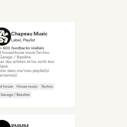
Chapeau Music
Label, Playlist
> 600 feedbacks réalisés
d house
House music
Techno
Garage / Bassline
er des artistes et/ou sortir leur
ique
uter dans ma/mes playlist(s)
actante(s)
id house
House music
Techno
Garage / Bassline
RMMM