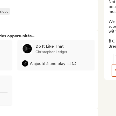
Netl
bou
musi
usique
We a
scou
with
 des opportunités…
🌐 O
Do It Like That
Brea
Christopher Ledger
A ajouté à une playlist