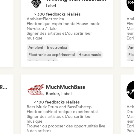
Label
> 300 feedbacks réalisés
Ambient
Electronica
Amb
Electronique expérimental
House music
Ele
Nu-disco / Italo
Man
Signer des artistes et/ou sortir leur
leur
musique
Ecri
Ambient
Electronica
Am
Electronique expérimental
House music
El
Nu-disco / Italo
Mi
Sy
For Those Who Need Records
MuchMuchBass
Booker, Label
< 100 feedbacks réalisés
Bass Music
Drum and Bass
Dubstep
Aci
Electronica
Electronique expérimental
Dru
Signer des artistes et/ou sortir leur
Man
musique
leur
Trouver ou proposer des opportunités live
Ecri
à des artistes
Publ