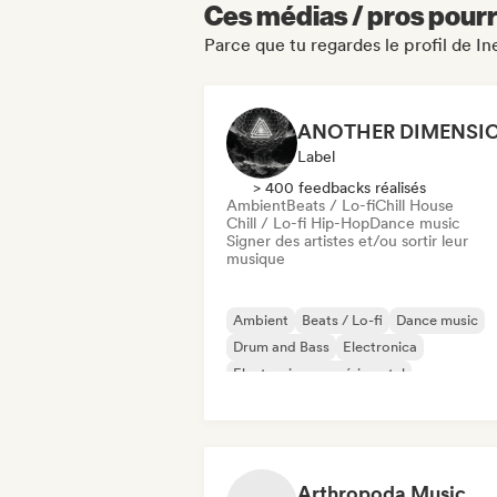
Ces médias / pros pourr
Parce que tu regardes le profil de In
Label
> 400 feedbacks réalisés
Ambient
Beats / Lo-fi
Chill House
Chill / Lo-fi Hip-Hop
Dance music
Signer des artistes et/ou sortir leur
musique
Ambient
Beats / Lo-fi
Dance music
Drum and Bass
Electronica
Electronique expérimental
Jazz expérimental
Musique de film
Arthropoda Music