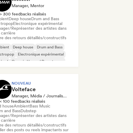
Manager, Mentor
> 300 feedbacks réalisés
ient
Deep house
Drum and Bass
ctropop
Electronique expérimental
ager/Représenter des artistes dans
 carrière
re des retours détaillés/constructifs
bient
Deep house
Drum and Bass
ectropop
Electronique expérimental
nimal
Organic House / Downtempo
nthwave
NOUVEAU
Volteface
Manager, Média / Journaliste, Mentor
< 100 feedbacks réalisés
d house
Ambient
Bass Music
m and Bass
Dubstep
ager/Représenter des artistes dans
 carrière
re des retours détaillés/constructifs
ier des posts ou reels impactants sur