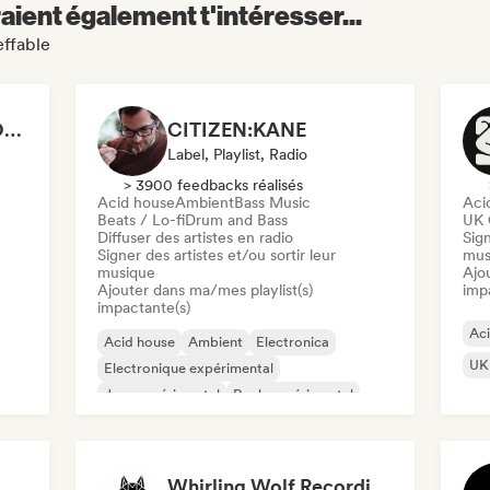
aient également t'intéresser...
effable
ANOTHER DIMENSION MUSIC
CITIZEN:KANE
Label, Playlist, Radio
> 3900 feedbacks réalisés
Acid house
Ambient
Bass Music
Aci
Beats / Lo-fi
Drum and Bass
UK 
Diffuser des artistes en radio
Sign
Signer des artistes et/ou sortir leur
mus
musique
Ajo
Ajouter dans ma/mes playlist(s)
imp
impactante(s)
Ac
Acid house
Ambient
Electronica
UK 
Electronique expérimental
Jazz expérimental
Rock expérimental
Synthwave
Techno
Whirling Wolf Recordings