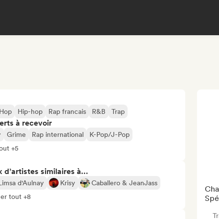
 Hop
Hip-hop
Rap francais
R&B
Trap
erts à recevoir
y
Grime
Rap international
K-Pop/J-Pop
tout +5
 d’artistes similaires à…
Limsa d'Aulnay
Krisy
Caballero & JeanJass
Cha
er tout +8
Spé
T