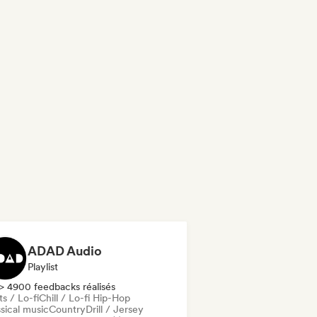
ADAD Audio
Playlist
> 4900 feedbacks réalisés
s / Lo-fi
Chill / Lo-fi Hip-Hop
sical music
Country
Drill / Jersey