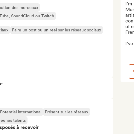
I'm
oduction des morceaux
Mus
arti
ouTube, SoundCloud ou Twitch
cont
of e
ciaux
Faire un post ou un reel sur les réseaux sociaux
Fre
I've
re
Potentiel international
Présent sur les réseaux
Jeunes talents
isposés à recevoir