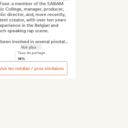
 Foxx: a member of the SABAM 
ic College, manager, producer, 
stic director, and, more recently, 
ent creator, with over ten years 
xperience in the Belgian and 
nch-speaking rap scene.

 been involved in several pivotal...
Voir plus
Taux de partage
14%
Voir les médias / pros similaires