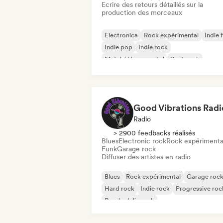
Ecrire des retours détaillés sur la
production des morceaux
Electronica
Rock expérimental
Indie 
Indie pop
Indie rock
Metal / Heavy metal
Post punk
Rock & Roll / Classic Rock
Good Vibrations Radi
Radio
> 2900 feedbacks réalisés
Blues
Electronic rock
Rock expérimenta
Funk
Garage rock
Diffuser des artistes en radio
Blues
Rock expérimental
Garage roc
Hard rock
Indie rock
Progressive roc
Psychedelic rock
Rock & Roll / Classic Rock