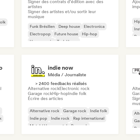
Signer des contrats d’édition avec des
Ajo
artistes
imp
Signer des artistes et/ou sortir leur
musique
Hi
folk
Funk Brésilien
Deep house
Electronica
Ins
Electropop
Future house
Hip-hop
Rap
House music
Tech House
o
indie now
Média / Journaliste
> 2400 feedbacks réalisés
l
Alternative rock
Electronic rock
Alte
Garage rock
Hip-hop
Indie folk
Gar
Écrire des articles
Sign
mus
k
Alternative rock
Garage rock
Indie folk
Alt
k
Indie pop
Indie rock
Rap international
Ga
Metal / Heavy metal
Pop rock
Re