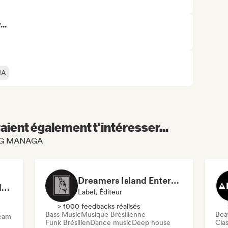
..
IA
aient également t'intéresser...
 BIG MANAGA
Dreamers Island Entertainment
Rob Tavaglione/Catalyst Recording
Label, Éditeur
> 1000 feedbacks réalisés
Bass Music
Musique Brésilienne
Beat
ream
Funk Brésilien
Dance music
Deep house
Clas