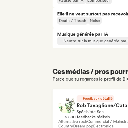
Assisté par IA
Compositeur
Elle·il ne veut surtout pas recevoir.
Death / Thrash
Noise
Musique générée par IA
Neutre sur la musique générée par 
Ces médias / pros pourr
Parce que tu regardes le profil de
Feedback détaillé
Spécialiste Son
> 800 feedbacks réalisés
Alternative rock
Commercial / Mainst
Country
Dream pop
Electronica