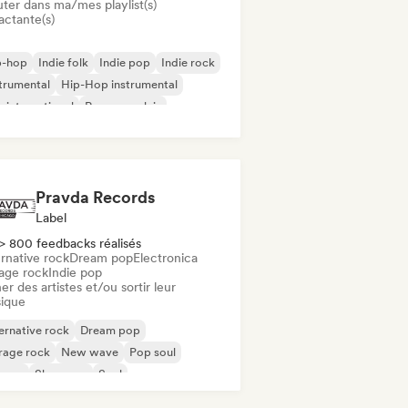
uter dans ma/mes playlist(s)
actante(s)
p-hop
Indie folk
Indie pop
Indie rock
trumental
Hip-Hop instrumental
 international
Rap en anglais
Pravda Records
Label
> 800 feedbacks réalisés
rnative rock
Dream pop
Electronica
age rock
Indie pop
er des artistes et/ou sortir leur
ique
ernative rock
Dream pop
rage rock
New wave
Pop soul
ggae
Shoegaze
Soul