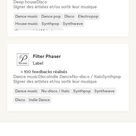
Deep house
Disco
Signer des artistes et/ou sortir leur musique
Dance music
Dance pop
Disco
Electropop
House music
Synthpop
Synthwave
Commercial / Mainstream
Filter Phaser
Label
> 100 feedbacks réalisés
Dance music
Disco
Indie Dance
Nu-disco / Italo
Synthpop
Signer des artistes et/ou sortir leur musique
Dance music
Nu-disco / Italo
Synthpop
Synthwave
Disco
Indie Dance