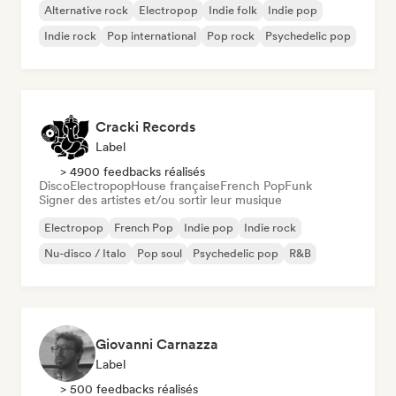
Alternative rock
Electropop
Indie folk
Indie pop
Indie rock
Pop international
Pop rock
Psychedelic pop
Cracki Records
Label
> 4900 feedbacks réalisés
Disco
Electropop
House française
French Pop
Funk
Signer des artistes et/ou sortir leur musique
Electropop
French Pop
Indie pop
Indie rock
Nu-disco / Italo
Pop soul
Psychedelic pop
R&B
Giovanni Carnazza
Label
> 500 feedbacks réalisés