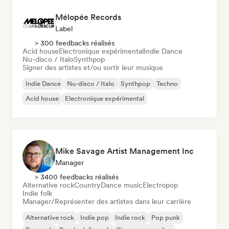
Mélopée Records
Label
> 300 feedbacks réalisés
Acid house
Electronique expérimental
Indie Dance
Nu-disco / Italo
Synthpop
Signer des artistes et/ou sortir leur musique
Indie Dance
Nu-disco / Italo
Synthpop
Techno
Acid house
Electronique expérimental
Mike Savage Artist Management Inc
Manager
> 3400 feedbacks réalisés
Alternative rock
Country
Dance music
Electropop
Indie folk
Manager/Représenter des artistes dans leur carrière
Alternative rock
Indie pop
Indie rock
Pop punk