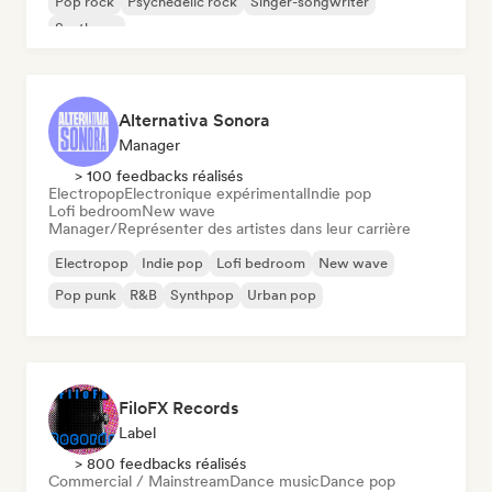
Pop rock
Psychedelic rock
Singer-songwriter
Synthpop
Alternativa Sonora
Manager
> 100 feedbacks réalisés
Electropop
Electronique expérimental
Indie pop
Lofi bedroom
New wave
Manager/Représenter des artistes dans leur carrière
Electropop
Indie pop
Lofi bedroom
New wave
Pop punk
R&B
Synthpop
Urban pop
FiloFX Records
Label
> 800 feedbacks réalisés
Commercial / Mainstream
Dance music
Dance pop