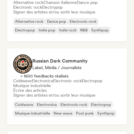
Alternative rock
Chanson italienne
Dance pop
Electronic rock
Electropop
Signer des artistes et/ou sortir leur musique
Alternative rock
Dance pop
Electronic rock
Electropop
Indie pop
Indie rock
R&B
Synthpop
Russian Dark Community
Label, Média / Journaliste
> 1600 feedbacks réalisés
Coldwave
Electronica
Electronic rock
Electropop
Musique industrielle
Écrire des articles
Signer des artistes et/ou sortir leur musique
Coldwave
Electronica
Electronic rock
Electropop
Musique industrielle
New wave
Post punk
Synthpop