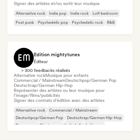
Signer des artistes et/ou sortir leur musique
Alternative rock
Indie pop
Indie rock
Lofi bedroom
Post punk
Psychedelic pop
Psychedelic rock
R&B
Edition mightytunes
Éditeur
> 300 feedbacks réalisés
Alternative rock
Musique pour enfants
Commercial / Mainstream
Deutschpop/German Pop
Deutschrap/German Hip-Hop
Représenter des artistes ou leur musique pour
l’image/films/publicités
Signer des contrats d’édition avec des artistes
Alternative rock
Commercial / Mainstream
Deutschpop/German Pop
Deutschrap/German Hip-Hop
Dream pop
Electropop
Indie folk
Indie pop