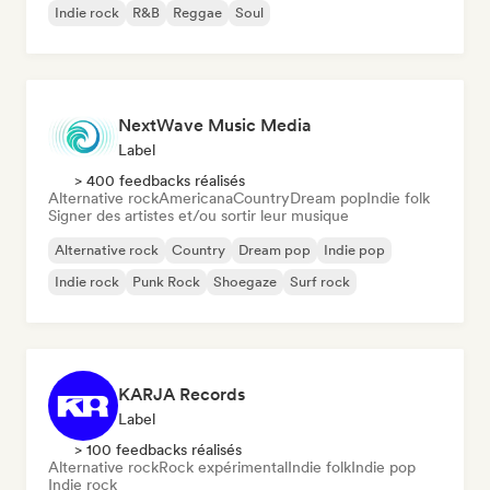
Indie rock
R&B
Reggae
Soul
NextWave Music Media
Label
> 400 feedbacks réalisés
Alternative rock
Americana
Country
Dream pop
Indie folk
Signer des artistes et/ou sortir leur musique
Alternative rock
Country
Dream pop
Indie pop
Indie rock
Punk Rock
Shoegaze
Surf rock
KARJA Records
Label
> 100 feedbacks réalisés
Alternative rock
Rock expérimental
Indie folk
Indie pop
Indie rock