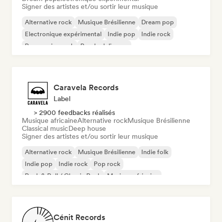
Signer des artistes et/ou sortir leur musique
Alternative rock
Musique Brésilienne
Dream pop
Electronique expérimental
Indie pop
Indie rock
Progressive rock
Psychedelic pop
Caravela Records
Label
> 2900 feedbacks réalisés
Musique africaine
Alternative rock
Musique Brésilienne
Classical music
Deep house
Signer des artistes et/ou sortir leur musique
Alternative rock
Musique Brésilienne
Indie folk
Indie pop
Indie rock
Pop rock
Rock & Roll / Classic Rock
Musique africaine
Cénit Records