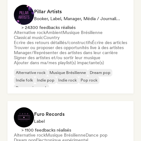
Pillar Artists
Booker, Label, Manager, Média / Journaliste, Mentor, Playlist
> 24300 feedbacks réalisés
Alternative rock
Ambient
Musique Brésilienne
Classical music
Country
Ecrire des retours détaillés/constructifs
Écrire des articles
Trouver ou proposer des opportunités live à des artistes
Manager/Représenter des artistes dans leur carrière
Signer des artistes et/ou sortir leur musique
Ajouter dans ma/mes playlist(s) impactante(s)
Alternative rock
Musique Brésilienne
Dream pop
Indie folk
Indie pop
Indie rock
Pop rock
Progressive rock
Furo Records
Label
> 1100 feedbacks réalisés
Alternative rock
Musique Brésilienne
Dance pop
Dream pop
Electronique expérimental