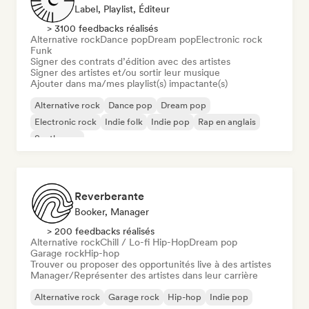
Label, Playlist, Éditeur
> 3100 feedbacks réalisés
Alternative rock
Dance pop
Dream pop
Electronic rock
Funk
Signer des contrats d’édition avec des artistes
Signer des artistes et/ou sortir leur musique
Ajouter dans ma/mes playlist(s) impactante(s)
Alternative rock
Dance pop
Dream pop
Electronic rock
Indie folk
Indie pop
Rap en anglais
Synthwave
Reverberante
Booker, Manager
> 200 feedbacks réalisés
Alternative rock
Chill / Lo-fi Hip-Hop
Dream pop
Garage rock
Hip-hop
Trouver ou proposer des opportunités live à des artistes
Manager/Représenter des artistes dans leur carrière
Alternative rock
Garage rock
Hip-hop
Indie pop