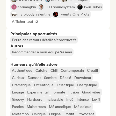
Khruangbin
LCD Soundsystem
Twin Tribes
my bloody valentine
Twenty One Pilots
Afficher tout +2
Principales opportunités
Ecrire des retours détaillés/constructifs
Autres
Recommander à mon équipe/réseau
Humeurs qu’il/elle adore
Authentique
Catchy
Chill
Contemporain
Créatif
Curieux
Dansant
Sombre
Décalé
Downbeat
Dramatique
Excentrique
Éclectique
Énergétique
Engagé
Experimental
Formaté
Fusion
Good vibes
Groovy
Hardcore
Inclassable
Indé
Intense
Lo-fi
Paroles
Mainstream
Mélancolique
Mélodique
Midtempo
Onirique
Original
Positif
Provocant