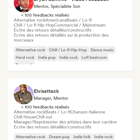
Mentor, Spécialiste Son
< 100 feedbacks réalisés
Alternative rock
Americana
Beats / Lo-fi
Chill / Lo-fi Hip-Hop
Commercial / Mainstream
Ecrire des retours détaillés/constructifs
Ecrire des retours détaillés sur la production des
morceaux
Alternative rock
Chill / Lo-fi Hip-Hop
Dance music
Hard rock
Indie pop
Indie rock
Lofi bedroom
Pop punk
Elvisattack
Manager, Mentor
< 100 feedbacks réalisés
Alternative rock
Beats / Lo-fi
Chanson italienne
Chill House
Chill out
Manager/Représenter des artistes dans leur carrière
Ecrire des retours détaillés/constructifs
Alternative rock
Dream pop
Indie folk
Indie rock