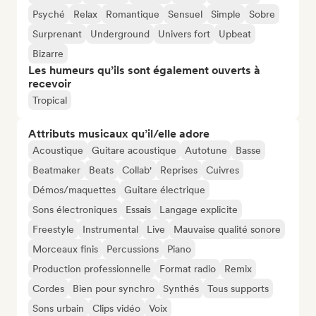
Psyché
Relax
Romantique
Sensuel
Simple
Sobre
Surprenant
Underground
Univers fort
Upbeat
Bizarre
Les humeurs qu’ils sont également ouverts à
recevoir
Tropical
Attributs musicaux qu’il/elle adore
Acoustique
Guitare acoustique
Autotune
Basse
Beatmaker
Beats
Collab'
Reprises
Cuivres
Démos/maquettes
Guitare électrique
Sons électroniques
Essais
Langage explicite
Freestyle
Instrumental
Live
Mauvaise qualité sonore
Morceaux finis
Percussions
Piano
Production professionnelle
Format radio
Remix
Cordes
Bien pour synchro
Synthés
Tous supports
Sons urbain
Clips vidéo
Voix