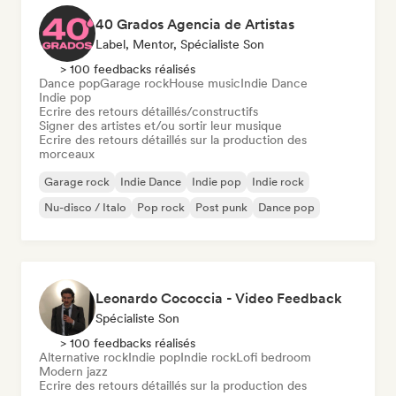
40 Grados Agencia de Artistas
Label, Mentor, Spécialiste Son
> 100 feedbacks réalisés
Dance pop
Garage rock
House music
Indie Dance
Indie pop
Ecrire des retours détaillés/constructifs
Signer des artistes et/ou sortir leur musique
Ecrire des retours détaillés sur la production des
morceaux
Garage rock
Indie Dance
Indie pop
Indie rock
Nu-disco / Italo
Pop rock
Post punk
Dance pop
Leonardo Cococcia - Video Feedback
Spécialiste Son
> 100 feedbacks réalisés
Alternative rock
Indie pop
Indie rock
Lofi bedroom
Modern jazz
Ecrire des retours détaillés sur la production des