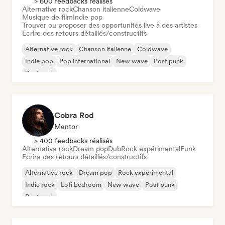
> 600 feedbacks réalisés
Alternative rock
Chanson italienne
Coldwave
Musique de film
Indie pop
Trouver ou proposer des opportunités live à des artistes
Ecrire des retours détaillés/constructifs
Alternative rock
Chanson italienne
Coldwave
Indie pop
Pop international
New wave
Post punk
Post rock
Cobra Rod
Mentor
> 400 feedbacks réalisés
Alternative rock
Dream pop
Dub
Rock expérimental
Funk
Ecrire des retours détaillés/constructifs
Alternative rock
Dream pop
Rock expérimental
Indie rock
Lofi bedroom
New wave
Post punk
Post rock