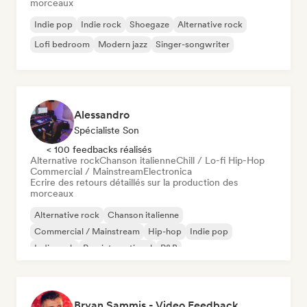
morceaux
Indie pop
Indie rock
Shoegaze
Alternative rock
Lofi bedroom
Modern jazz
Singer-songwriter
Alessandro
Spécialiste Son
< 100 feedbacks réalisés
Alternative rock
Chanson italienne
Chill / Lo-fi Hip-Hop
Commercial / Mainstream
Electronica
Ecrire des retours détaillés sur la production des
morceaux
Alternative rock
Chanson italienne
Commercial / Mainstream
Hip-hop
Indie pop
Indie rock
Pop international
R&B
Bryan Sammis - Video Feedback