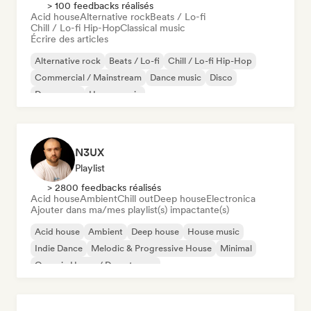
> 100 feedbacks réalisés
Acid house
Alternative rock
Beats / Lo-fi
Chill / Lo-fi Hip-Hop
Classical music
Écrire des articles
Alternative rock
Beats / Lo-fi
Chill / Lo-fi Hip-Hop
Commercial / Mainstream
Dance music
Disco
Dream pop
House music
N3UX
Playlist
> 2800 feedbacks réalisés
Acid house
Ambient
Chill out
Deep house
Electronica
Ajouter dans ma/mes playlist(s) impactante(s)
Acid house
Ambient
Deep house
House music
Indie Dance
Melodic & Progressive House
Minimal
Organic House / Downtempo