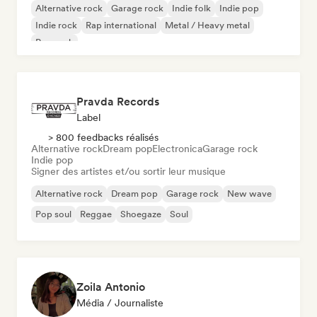
Alternative rock
Garage rock
Indie folk
Indie pop
Indie rock
Rap international
Metal / Heavy metal
Pop rock
Pravda Records
Label
> 800 feedbacks réalisés
Alternative rock
Dream pop
Electronica
Garage rock
Indie pop
Signer des artistes et/ou sortir leur musique
Alternative rock
Dream pop
Garage rock
New wave
Pop soul
Reggae
Shoegaze
Soul
Zoila Antonio
Média / Journaliste