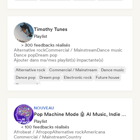
Timothy Tunes
Playlist
> 300 feedbacks réalisés
Alternative rock
Commercial / Mainstream
Dance music
Dance pop
Dream pop
Ajouter dans ma/mes playlist(s) impactante(s)
Alternative rock
Commercial / Mainstream
Dance music
Dance pop
Dream pop
Electronic rock
Future house
Garage rock
NOUVEAU
Pop Machine Mode 🤖 AI Music, Indie Pop & Dream Pop
Playlist
< 100 feedbacks réalisés
Afrobeat / Afropop
Alternative rock
Americana
Commercial / Mainstream
Country