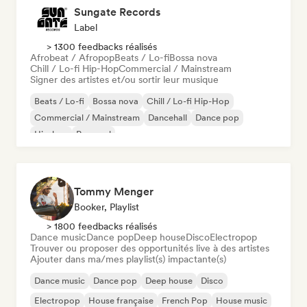
Sungate Records
Label
> 1300 feedbacks réalisés
Afrobeat / Afropop
Beats / Lo-fi
Bossa nova
Chill / Lo-fi Hip-Hop
Commercial / Mainstream
Signer des artistes et/ou sortir leur musique
Beats / Lo-fi
Bossa nova
Chill / Lo-fi Hip-Hop
Commercial / Mainstream
Dancehall
Dance pop
Hip-hop
Pop soul
Tommy Menger
Booker, Playlist
> 1800 feedbacks réalisés
Dance music
Dance pop
Deep house
Disco
Electropop
Trouver ou proposer des opportunités live à des artistes
Ajouter dans ma/mes playlist(s) impactante(s)
Dance music
Dance pop
Deep house
Disco
Electropop
House française
French Pop
House music