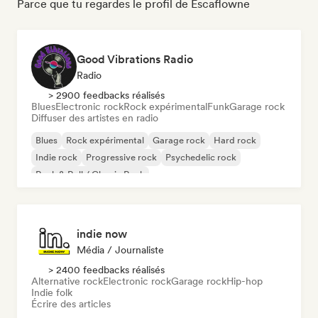
Parce que tu regardes le profil de Escaflowne
Good Vibrations Radio
Radio
> 2900 feedbacks réalisés
Blues
Electronic rock
Rock expérimental
Funk
Garage rock
Diffuser des artistes en radio
Blues
Rock expérimental
Garage rock
Hard rock
Indie rock
Progressive rock
Psychedelic rock
Rock & Roll / Classic Rock
indie now
Média / Journaliste
> 2400 feedbacks réalisés
Alternative rock
Electronic rock
Garage rock
Hip-hop
Indie folk
Écrire des articles