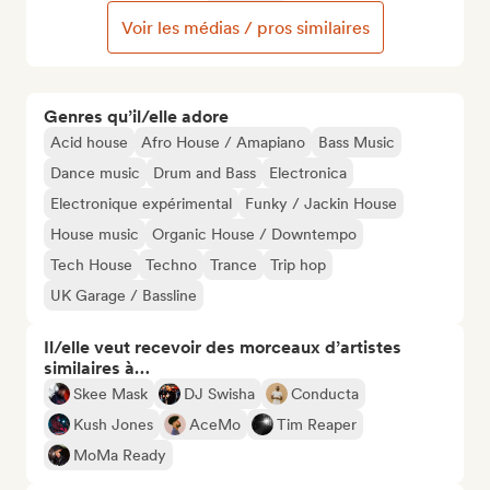
Voir les médias / pros similaires
Genres qu’il/elle adore
Acid house
Afro House / Amapiano
Bass Music
Dance music
Drum and Bass
Electronica
Electronique expérimental
Funky / Jackin House
House music
Organic House / Downtempo
Tech House
Techno
Trance
Trip hop
UK Garage / Bassline
Il/elle veut recevoir des morceaux d’artistes
similaires à…
Skee Mask
DJ Swisha
Conducta
Kush Jones
AceMo
Tim Reaper
MoMa Ready