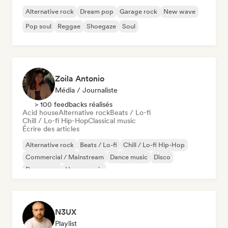
Alternative rock
Dream pop
Garage rock
New wave
Pop soul
Reggae
Shoegaze
Soul
Zoila Antonio
Média / Journaliste
> 100 feedbacks réalisés
Acid house
Alternative rock
Beats / Lo-fi
Chill / Lo-fi Hip-Hop
Classical music
Écrire des articles
Alternative rock
Beats / Lo-fi
Chill / Lo-fi Hip-Hop
Commercial / Mainstream
Dance music
Disco
Dream pop
House music
N3UX
Playlist