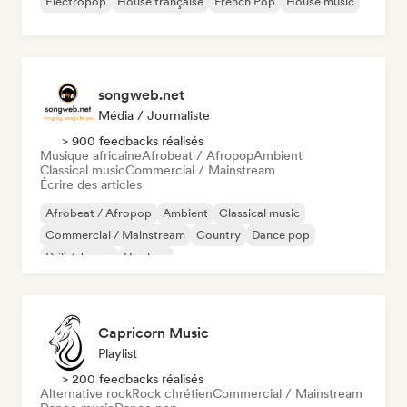
Electropop
House française
French Pop
House music
songweb.net
Média / Journaliste
> 900 feedbacks réalisés
Musique africaine
Afrobeat / Afropop
Ambient
Classical music
Commercial / Mainstream
Écrire des articles
Afrobeat / Afropop
Ambient
Classical music
Commercial / Mainstream
Country
Dance pop
Drill / Jersey
Hip-hop
Capricorn Music
Playlist
> 200 feedbacks réalisés
Alternative rock
Rock chrétien
Commercial / Mainstream