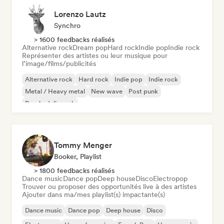
Lorenzo Lautz
Synchro
> 1600 feedbacks réalisés
Alternative rock
Dream pop
Hard rock
Indie pop
Indie rock
Représenter des artistes ou leur musique pour
l’image/films/publicités
Alternative rock
Hard rock
Indie pop
Indie rock
Metal / Heavy metal
New wave
Post punk
Psychedelic rock
Tommy Menger
Booker, Playlist
> 1800 feedbacks réalisés
Dance music
Dance pop
Deep house
Disco
Electropop
Trouver ou proposer des opportunités live à des artistes
Ajouter dans ma/mes playlist(s) impactante(s)
Dance music
Dance pop
Deep house
Disco