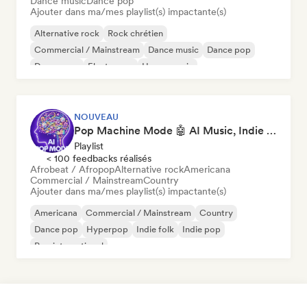
Dance music
Dance pop
Ajouter dans ma/mes playlist(s) impactante(s)
Alternative rock
Rock chrétien
Commercial / Mainstream
Dance music
Dance pop
Dream pop
Electropop
House music
NOUVEAU
Pop Machine Mode 🤖 AI Music, Indie Pop & Dream Pop
Playlist
< 100 feedbacks réalisés
Afrobeat / Afropop
Alternative rock
Americana
Commercial / Mainstream
Country
Ajouter dans ma/mes playlist(s) impactante(s)
Americana
Commercial / Mainstream
Country
Dance pop
Hyperpop
Indie folk
Indie pop
Pop international