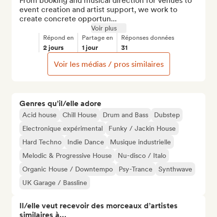
From booking and musical direction for venues to 
event creation and artist support, we work to 
create concrete opportun...
Voir plus
Répond en
Partage en
Réponses données
2 jours
1 jour
31
Voir les médias / pros similaires
Genres qu’il/elle adore
Acid house
Chill House
Drum and Bass
Dubstep
Electronique expérimental
Funky / Jackin House
Hard Techno
Indie Dance
Musique industrielle
Melodic & Progressive House
Nu-disco / Italo
Organic House / Downtempo
Psy-Trance
Synthwave
UK Garage / Bassline
Il/elle veut recevoir des morceaux d’artistes
similaires à…