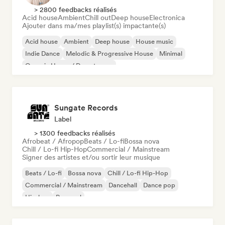
> 2800 feedbacks réalisés
Acid house
Ambient
Chill out
Deep house
Electronica
Ajouter dans ma/mes playlist(s) impactante(s)
Acid house
Ambient
Deep house
House music
Indie Dance
Melodic & Progressive House
Minimal
Organic House / Downtempo
Sungate Records
Label
> 1300 feedbacks réalisés
Afrobeat / Afropop
Beats / Lo-fi
Bossa nova
Chill / Lo-fi Hip-Hop
Commercial / Mainstream
Signer des artistes et/ou sortir leur musique
Beats / Lo-fi
Bossa nova
Chill / Lo-fi Hip-Hop
Commercial / Mainstream
Dancehall
Dance pop
Hip-hop
Pop soul