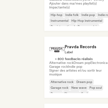
Ajouter dans ma/mes playlist(s)
impactante(s)
Hip-hop
Indie folk
Indie pop
Indie r
Instrumental
Hip-Hop instrumental
Rap international
Rap en anglais
Pravda Records
Label
> 800 feedbacks réalisés
Alternative rock
Dream pop
Electronica
Garage rock
Indie pop
Signer des artistes et/ou sortir leur
musique
Alternative rock
Dream pop
Garage rock
New wave
Pop soul
Reggae
Shoegaze
Soul