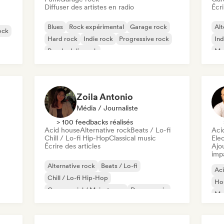
Diffuser des artistes en radio
Écri
Blues
Rock expérimental
Garage rock
Alt
ock
Hard rock
Indie rock
Progressive rock
Ind
Psychedelic rock
Met
Rock & Roll / Classic Rock
Zoila Antonio
Média / Journaliste
> 100 feedbacks réalisés
Acid house
Alternative rock
Beats / Lo-fi
Aci
Chill / Lo-fi Hip-Hop
Classical music
Ele
Écrire des articles
Ajo
imp
Alternative rock
Beats / Lo-fi
Ac
Chill / Lo-fi Hip-Hop
Ho
Commercial / Mainstream
Dance music
Mel
Disco
Dream pop
House music
Or