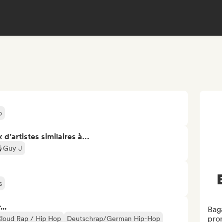
o
 d’artistes similaires à…
Guy J
s
..
Baga
prom
loud Rap / Hip Hop
Deutschrap/German Hip-Hop