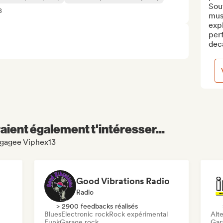
Sou
8
mus
exp
per
dec
aient également t'intéresser...
Bagagee Viphex13
Good Vibrations Radio
Radio
> 2900 feedbacks réalisés
Blues
Electronic rock
Rock expérimental
Alte
Funk
Garage rock
Gar