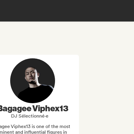
Bagagee Viphex13
DJ Sélectionné·e
gee Viphex13 is one of the most 
inent and influential figures in 