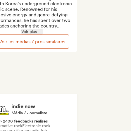
th Korea’s underground electronic 
ic scene. Renowned for his 
losive energy and genre-defying 
formances, he has spent over two 
ades anchoring the country...
Voir plus
Voir les médias / pros similaires
indie now
Média / Journaliste
> 2400 feedbacks réalisés
rnative rock
Electronic rock
age rock
Hip-hop
Indie folk