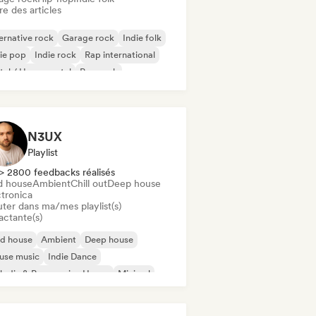
re des articles
ernative rock
Garage rock
Indie folk
ie pop
Indie rock
Rap international
al / Heavy metal
Pop rock
N3UX
Playlist
> 2800 feedbacks réalisés
d house
Ambient
Chill out
Deep house
ctronica
uter dans ma/mes playlist(s)
actante(s)
id house
Ambient
Deep house
use music
Indie Dance
odic & Progressive House
Minimal
ganic House / Downtempo