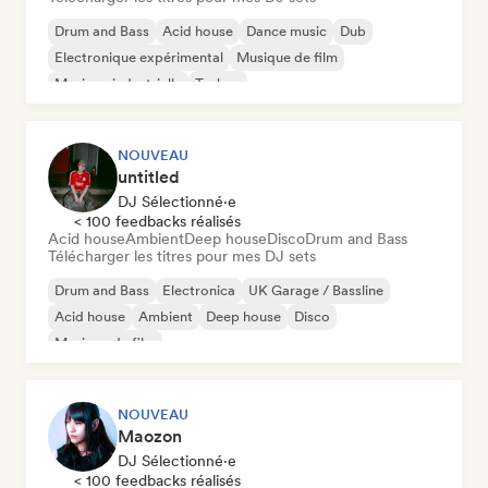
Drum and Bass
Acid house
Dance music
Dub
Electronique expérimental
Musique de film
Musique industrielle
Techno
NOUVEAU
untitled
DJ Sélectionné·e
< 100 feedbacks réalisés
Acid house
Ambient
Deep house
Disco
Drum and Bass
Télécharger les titres pour mes DJ sets
Drum and Bass
Electronica
UK Garage / Bassline
Acid house
Ambient
Deep house
Disco
Musique de film
NOUVEAU
Maozon
DJ Sélectionné·e
< 100 feedbacks réalisés