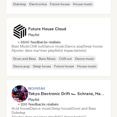
Dubstep
Electronica
Future house
House music
Future House Cloud
Playlist
> 5500 feedbacks réalisés
Bass Music
Chill out
Dance music
Dance pop
Deep house
Ajouter dans ma/mes playlist(s) impactante(s)
Drum and Bass
Bass Music
Chill out
Dance music
Dance pop
Deep house
Future house
House music
NOUVEAU
Tokyo Electronic Drift 🏎️ Schranz, Hard Techno & Anime EDM
Playlist
> 200 feedbacks réalisés
Acid house
Dance music
Deep house
Drum and Bass
Dubstep
Ajouter dans ma/mes playlist(s) impactante(s)