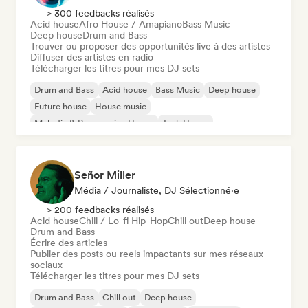
> 300 feedbacks réalisés
Acid house
Afro House / Amapiano
Bass Music
Deep house
Drum and Bass
Trouver ou proposer des opportunités live à des artistes
Diffuser des artistes en radio
Télécharger les titres pour mes DJ sets
Drum and Bass
Acid house
Bass Music
Deep house
Future house
House music
Melodic & Progressive House
Tech House
Señor Miller
Média / Journaliste, DJ Sélectionné·e
> 200 feedbacks réalisés
Acid house
Chill / Lo-fi Hip-Hop
Chill out
Deep house
Drum and Bass
Écrire des articles
Publier des posts ou reels impactants sur mes réseaux
sociaux
Télécharger les titres pour mes DJ sets
Drum and Bass
Chill out
Deep house