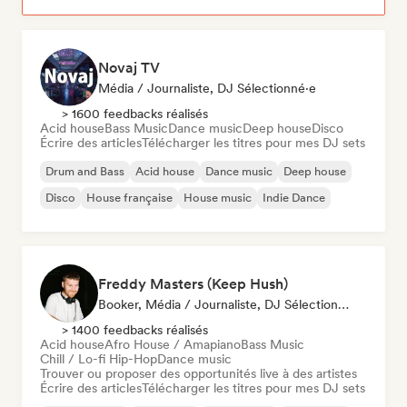
Novaj TV
Média / Journaliste, DJ Sélectionné·e
> 1600 feedbacks réalisés
Acid house
Bass Music
Dance music
Deep house
Disco
Écrire des articles
Télécharger les titres pour mes DJ sets
Drum and Bass
Acid house
Dance music
Deep house
Disco
House française
House music
Indie Dance
Freddy Masters (Keep Hush)
Booker, Média / Journaliste, DJ Sélectionné·e
> 1400 feedbacks réalisés
Acid house
Afro House / Amapiano
Bass Music
Chill / Lo-fi Hip-Hop
Dance music
Trouver ou proposer des opportunités live à des artistes
Écrire des articles
Télécharger les titres pour mes DJ sets