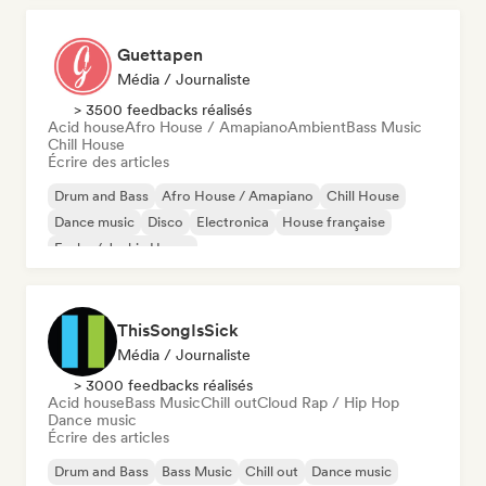
Guettapen
Média / Journaliste
> 3500 feedbacks réalisés
Acid house
Afro House / Amapiano
Ambient
Bass Music
Chill House
Écrire des articles
Drum and Bass
Afro House / Amapiano
Chill House
Dance music
Disco
Electronica
House française
Funky / Jackin House
ThisSongIsSick
Média / Journaliste
> 3000 feedbacks réalisés
Acid house
Bass Music
Chill out
Cloud Rap / Hip Hop
Dance music
Écrire des articles
Drum and Bass
Bass Music
Chill out
Dance music