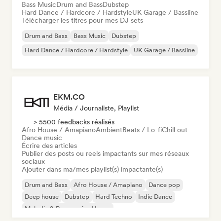
Bass Music
Drum and Bass
Dubstep
Hard Dance / Hardcore / Hardstyle
UK Garage / Bassline
Télécharger les titres pour mes DJ sets
Drum and Bass
Bass Music
Dubstep
Hard Dance / Hardcore / Hardstyle
UK Garage / Bassline
EKM.CO
Média / Journaliste, Playlist
> 5500 feedbacks réalisés
Afro House / Amapiano
Ambient
Beats / Lo-fi
Chill out
Dance music
Écrire des articles
Publier des posts ou reels impactants sur mes réseaux
sociaux
Ajouter dans ma/mes playlist(s) impactante(s)
Drum and Bass
Afro House / Amapiano
Dance pop
Deep house
Dubstep
Hard Techno
Indie Dance
Melodic & Progressive House