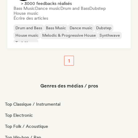
> 3000 feedbacks réalisés
Bass Music
Dance music
Drum and Bass
Dubstep
House music
Écrire des articles
Drum and Bass
Bass Music
Dance music
Dubstep
House music
Melodic & Progressive House
Synthwave
Tech House
1
Genres des médias / pros
Top Classique / Instrumental
Top Electronic
Top Folk / Acoustique
Top Hip-hop / Rap