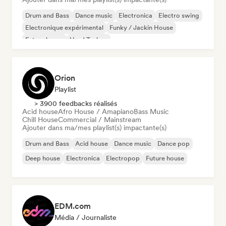
Drum and Bass
Dance music
Electronica
Electro swing
Electronique expérimental
Funky / Jackin House
Future house
Hard Techno
Orion
Playlist
> 3900 feedbacks réalisés
Acid house
Afro House / Amapiano
Bass Music
Chill House
Commercial / Mainstream
Ajouter dans ma/mes playlist(s) impactante(s)
Drum and Bass
Acid house
Dance music
Dance pop
Deep house
Electronica
Electropop
Future house
EDM.com
Média / Journaliste