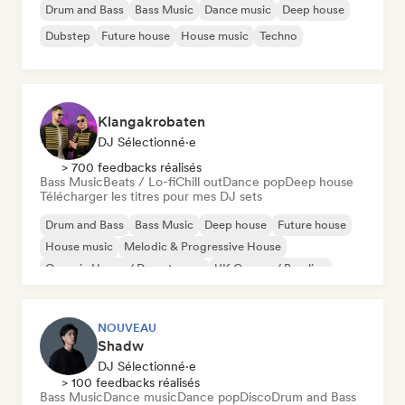
Drum and Bass
Bass Music
Dance music
Deep house
Dubstep
Future house
House music
Techno
Klangakrobaten
DJ Sélectionné·e
> 700 feedbacks réalisés
Bass Music
Beats / Lo-fi
Chill out
Dance pop
Deep house
Télécharger les titres pour mes DJ sets
Drum and Bass
Bass Music
Deep house
Future house
House music
Melodic & Progressive House
Organic House / Downtempo
UK Garage / Bassline
NOUVEAU
Shadw
DJ Sélectionné·e
> 100 feedbacks réalisés
Bass Music
Dance music
Dance pop
Disco
Drum and Bass