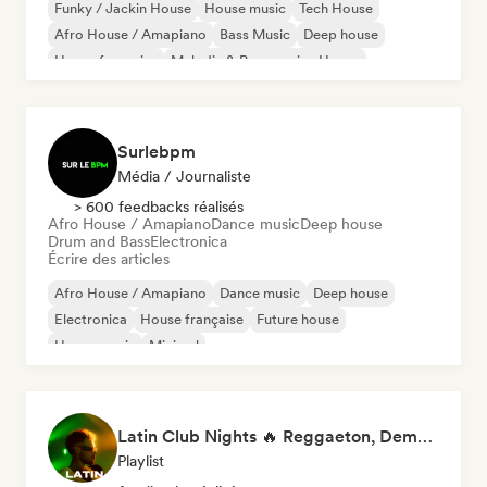
Funky / Jackin House
House music
Tech House
Afro House / Amapiano
Bass Music
Deep house
House française
Melodic & Progressive House
Surlebpm
Média / Journaliste
> 600 feedbacks réalisés
Afro House / Amapiano
Dance music
Deep house
Drum and Bass
Electronica
Écrire des articles
Afro House / Amapiano
Dance music
Deep house
Electronica
House française
Future house
House music
Minimal
Latin Club Nights 🔥 Reggaeton, Dembow & Latin House
Playlist