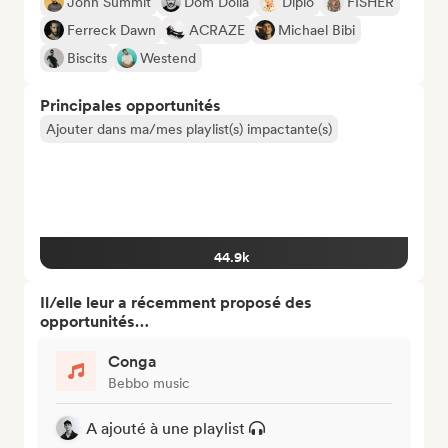
John Summit
Dom Dolla
Diplo
FISHER
Ferreck Dawn
ACRAZE
Michael Bibi
Biscits
Westend
Principales opportunités
Ajouter dans ma/mes playlist(s) impactante(s)
44.9k
Il/elle leur a récemment proposé des
opportunités…
Conga
Bebbo music
A ajouté à une playlist