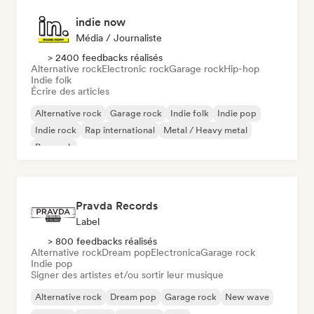
indie now
Média / Journaliste
> 2400 feedbacks réalisés
Alternative rock
Electronic rock
Garage rock
Hip-hop
Indie folk
Écrire des articles
Alternative rock
Garage rock
Indie folk
Indie pop
Indie rock
Rap international
Metal / Heavy metal
Pop rock
Pravda Records
Label
> 800 feedbacks réalisés
Alternative rock
Dream pop
Electronica
Garage rock
Indie pop
Signer des artistes et/ou sortir leur musique
Alternative rock
Dream pop
Garage rock
New wave