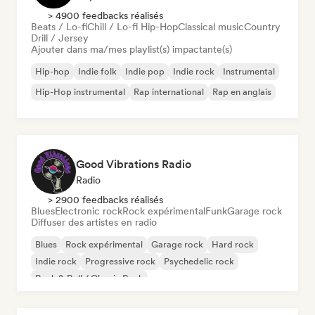
> 4900 feedbacks réalisés
Beats / Lo-fi
Chill / Lo-fi Hip-Hop
Classical music
Country
Drill / Jersey
Ajouter dans ma/mes playlist(s) impactante(s)
Hip-hop
Indie folk
Indie pop
Indie rock
Instrumental
Hip-Hop instrumental
Rap international
Rap en anglais
Good Vibrations Radio
Radio
> 2900 feedbacks réalisés
Blues
Electronic rock
Rock expérimental
Funk
Garage rock
Diffuser des artistes en radio
Blues
Rock expérimental
Garage rock
Hard rock
Indie rock
Progressive rock
Psychedelic rock
Rock & Roll / Classic Rock