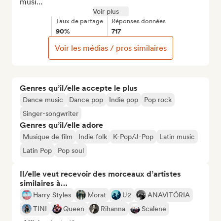
musi...
Voir plus
Taux de partage
Réponses données
90%
717
Voir les médias / pros similaires
Genres qu’il/elle accepte le plus
Dance music
Dance pop
Indie pop
Pop rock
Singer-songwriter
Genres qu’il/elle adore
Musique de film
Indie folk
K-Pop/J-Pop
Latin music
Latin Pop
Pop soul
Il/elle veut recevoir des morceaux d’artistes
similaires à…
Harry Styles
Morat
U2
ANAVITÓRIA
TINI
Queen
Rihanna
Scalene