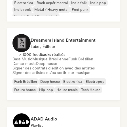
Electronica
Rock expérimental
Indie folk
Indie pop
Indie rock
Metal / Heavy metal
Post punk
Rock & Roll / Classic Rock
Dreamers Island Entertainment
Label, Éditeur
> 1000 feedbacks réalisés
Bass Music
Musique Brésilienne
Funk Brésilien
Dance music
Deep house
Signer des contrats d’édition avec des artistes
Signer des artistes et/ou sortir leur musique
Funk Brésilien
Deep house
Electronica
Electropop
Future house
Hip-hop
House music
Tech House
ADAD Audio
Playlist