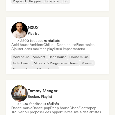
Pop soul
Reggae
Shoegaze
Soul
N3UX
Playlist
> 2800 feedbacks réalisés
Acid house
Ambient
Chill out
Deep house
Electronica
Ajouter dans ma/mes playlist(s) impactante(s)
Acid house
Ambient
Deep house
House music
Indie Dance
Melodic & Progressive House
Minimal
Organic House / Downtempo
Tommy Menger
Booker, Playlist
> 1800 feedbacks réalisés
Dance music
Dance pop
Deep house
Disco
Electropop
Trouver ou proposer des opportunités live à des artistes