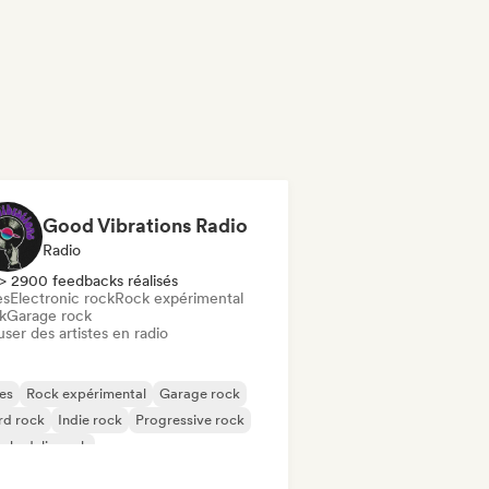
Good Vibrations Radio
Radio
> 2900 feedbacks réalisés
es
Electronic rock
Rock expérimental
k
Garage rock
user des artistes en radio
es
Rock expérimental
Garage rock
rd rock
Indie rock
Progressive rock
chedelic rock
k & Roll / Classic Rock