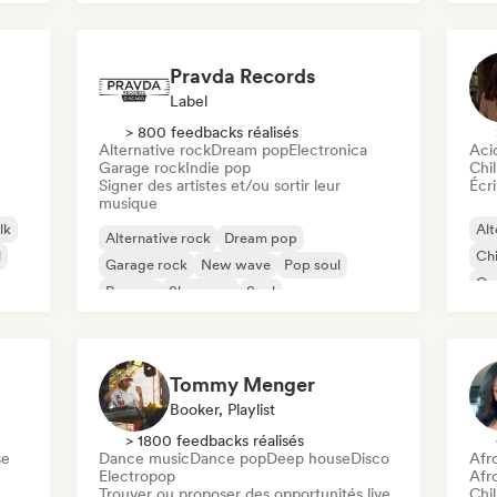
Pravda Records
Label
> 800 feedbacks réalisés
Alternative rock
Dream pop
Electronica
Aci
Garage rock
Indie pop
Chil
Signer des artistes et/ou sortir leur
Écri
musique
lk
Alt
Alternative rock
Dream pop
l
Chi
Garage rock
New wave
Pop soul
Co
Reggae
Shoegaze
Soul
Di
Tommy Menger
Booker, Playlist
> 1800 feedbacks réalisés
se
Dance music
Dance pop
Deep house
Disco
Afr
Electropop
Afr
Trouver ou proposer des opportunités live
Chil