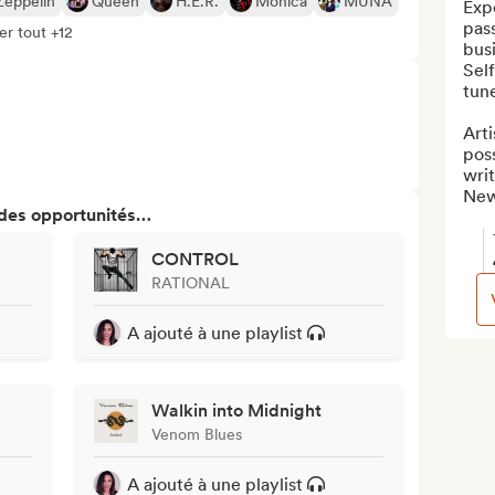
Zeppelin
Queen
H.E.R.
Monica
MUNA
Expe
pass
er tout +12
busi
Self
tune
Arti
poss
writ
New
 des opportunités…
CONTROL
RATIONAL
A ajouté à une playlist
Walkin into Midnight
Venom Blues
A ajouté à une playlist