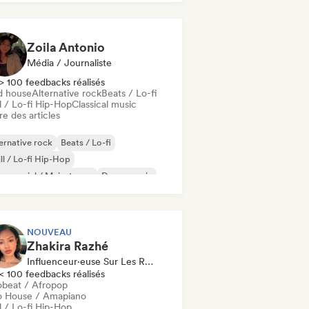
Zoila Antonio
Média / Journaliste
> 100 feedbacks réalisés
d house
Alternative rock
Beats / Lo-fi
l / Lo-fi Hip-Hop
Classical music
re des articles
ernative rock
Beats / Lo-fi
ll / Lo-fi Hip-Hop
mmercial / Mainstream
Dance music
sco
Dream pop
House music
NOUVEAU
Zhakira Razhé
Influenceur·euse Sur Les Réseaux Sociaux
< 100 feedbacks réalisés
obeat / Afropop
o House / Amapiano
l / Lo-fi Hip-Hop