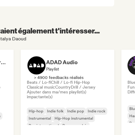
aient également t'intéresser...
atalya Daoud
Dreamers Island Entertainment
ADAD Audio
Playlist
> 4900 feedbacks réalisés
Beats / Lo-fi
Chill / Lo-fi Hip-Hop
Blu
e
Classical music
Country
Drill / Jersey
Fun
Ajouter dans ma/mes playlist(s)
Diff
impactante(s)
Blu
Hip-hop
Indie folk
Indie pop
Indie rock
a
Ha
Instrumental
Hip-Hop instrumental
Psy
Rap international
Rap en anglais
Roc