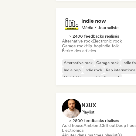
indie now
Média / Journaliste
> 2400 feedbacks réalisés
Alternative rock
Electronic rock
Garage rock
Hip-hop
Indie folk
Écrire des articles
Alternative rock
Garage rock
Indie fo
Indie pop
Indie rock
Rap internationa
Metal / Heavy metal
Pop rock
N3UX
Playlist
> 2800 feedbacks réalisés
Acid house
Ambient
Chill out
Deep hou
Electronica
Ajouter dans ma/mes playlist(s)