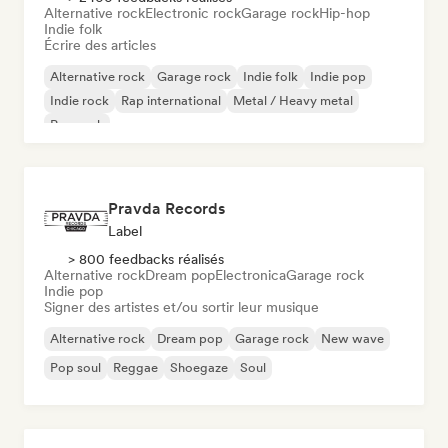
Alternative rock
Electronic rock
Garage rock
Hip-hop
Indie folk
Écrire des articles
Alternative rock
Garage rock
Indie folk
Indie pop
Indie rock
Rap international
Metal / Heavy metal
Pop rock
Pravda Records
Label
> 800 feedbacks réalisés
Alternative rock
Dream pop
Electronica
Garage rock
Indie pop
Signer des artistes et/ou sortir leur musique
Alternative rock
Dream pop
Garage rock
New wave
Pop soul
Reggae
Shoegaze
Soul