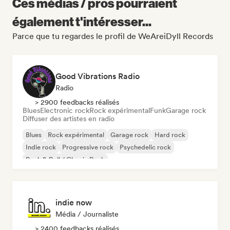
Ces médias / pros pourraient
également t'intéresser...
Parce que tu regardes le profil de WeAreiDyll Records
Good Vibrations Radio
Radio
> 2900 feedbacks réalisés
Blues
Electronic rock
Rock expérimental
Funk
Garage rock
Diffuser des artistes en radio
Blues
Rock expérimental
Garage rock
Hard rock
Indie rock
Progressive rock
Psychedelic rock
Rock & Roll / Classic Rock
indie now
Média / Journaliste
> 2400 feedbacks réalisés