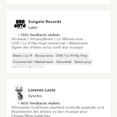
Sungate Records
Label
> 1300 feedbacks réalisés
Afrobeat / Afropop
Beats / Lo-fi
Bossa nova
Chill / Lo-fi Hip-Hop
Commercial / Mainstream
Signer des artistes et/ou sortir leur musique
Beats / Lo-fi
Bossa nova
Chill / Lo-fi Hip-Hop
Commercial / Mainstream
Dancehall
Dance pop
Hip-hop
Pop soul
Lorenzo Lautz
Synchro
> 1600 feedbacks réalisés
Alternative rock
Dream pop
Hard rock
Indie pop
Indie rock
Représenter des artistes ou leur musique pour
l’image/films/publicités