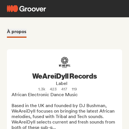
À propos
WeAreiDyll Records
Label
1.3k
423
417
119
African Electronic Dance Music

Based in the UK and founded by DJ Bushman, 
WeAreiDyll focuses on bringing the latest African 
melodies, fused with Tribal and Tech sounds. 
WeAreiDyll selects current and fresh sounds from 
both of these sub-g...