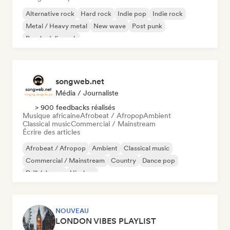
Alternative rock
Hard rock
Indie pop
Indie rock
Metal / Heavy metal
New wave
Post punk
Psychedelic rock
songweb.net
Média / Journaliste
> 900 feedbacks réalisés
Musique africaine
Afrobeat / Afropop
Ambient
Classical music
Commercial / Mainstream
Écrire des articles
Afrobeat / Afropop
Ambient
Classical music
Commercial / Mainstream
Country
Dance pop
Drill / Jersey
Hip-hop
NOUVEAU
LONDON VIBES PLAYLIST