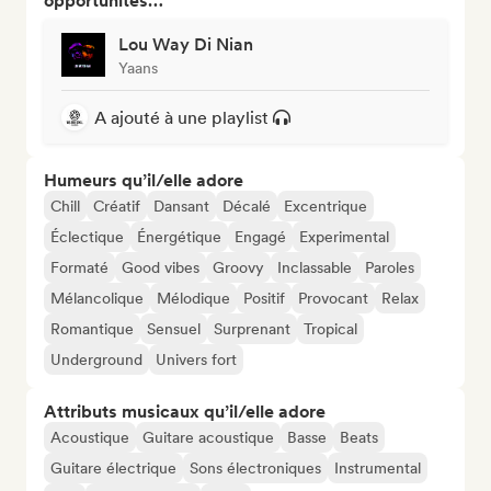
opportunités…
Lou Way Di Nian
Yaans
A ajouté à une playlist
Humeurs qu’il/elle adore
Chill
Créatif
Dansant
Décalé
Excentrique
Éclectique
Énergétique
Engagé
Experimental
Formaté
Good vibes
Groovy
Inclassable
Paroles
Mélancolique
Mélodique
Positif
Provocant
Relax
Romantique
Sensuel
Surprenant
Tropical
Underground
Univers fort
Attributs musicaux qu’il/elle adore
Acoustique
Guitare acoustique
Basse
Beats
Guitare électrique
Sons électroniques
Instrumental