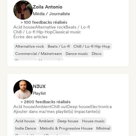
Zoila Antonio
Média / Journaliste
> 100 feedbacks réalisés
Acid house
Alternative rock
Beats / Lo-fi
Chill / Lo-fi Hip-Hop
Classical music
Écrire des articles
Alternative rock
Beats / Lo-fi
Chill / Lo-fi Hip-Hop
Commercial / Mainstream
Dance music
Disco
Dream pop
House music
N3UX
Playlist
> 2800 feedbacks réalisés
Acid house
Ambient
Chill out
Deep house
Electronica
Ajouter dans ma/mes playlist(s) impactante(s)
Acid house
Ambient
Deep house
House music
Indie Dance
Melodic & Progressive House
Minimal
Organic House / Downtempo