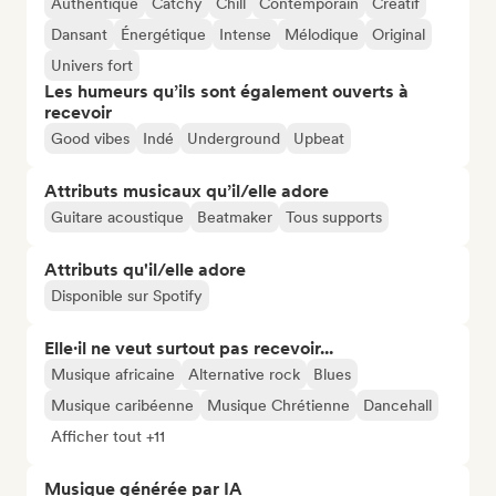
Authentique
Catchy
Chill
Contemporain
Créatif
Dansant
Énergétique
Intense
Mélodique
Original
Univers fort
Les humeurs qu’ils sont également ouverts à
recevoir
Good vibes
Indé
Underground
Upbeat
Attributs musicaux qu’il/elle adore
Guitare acoustique
Beatmaker
Tous supports
Attributs qu'il/elle adore
Disponible sur Spotify
Elle·il ne veut surtout pas recevoir...
Musique africaine
Alternative rock
Blues
Musique caribéenne
Musique Chrétienne
Dancehall
Afficher tout +11
Musique générée par IA