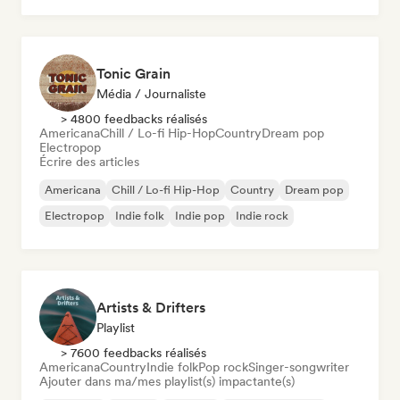
Tonic Grain
Média / Journaliste
> 4800 feedbacks réalisés
Americana
Chill / Lo-fi Hip-Hop
Country
Dream pop
Electropop
Écrire des articles
Americana
Chill / Lo-fi Hip-Hop
Country
Dream pop
Electropop
Indie folk
Indie pop
Indie rock
Artists & Drifters
Playlist
> 7600 feedbacks réalisés
Americana
Country
Indie folk
Pop rock
Singer-songwriter
Ajouter dans ma/mes playlist(s) impactante(s)