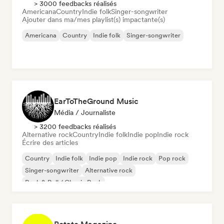
> 3000 feedbacks réalisés
Americana
Country
Indie folk
Singer-songwriter
Ajouter dans ma/mes playlist(s) impactante(s)
Americana
Country
Indie folk
Singer-songwriter
EarToTheGround Music
Média / Journaliste
> 3200 feedbacks réalisés
Alternative rock
Country
Indie folk
Indie pop
Indie rock
Écrire des articles
Country
Indie folk
Indie pop
Indie rock
Pop rock
Singer-songwriter
Alternative rock
Rock & Roll / Classic Rock