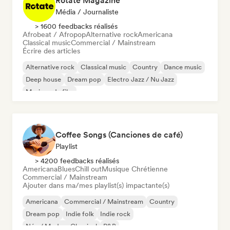
Rotate Magazine
Média / Journaliste
> 1600 feedbacks réalisés
Afrobeat / Afropop
Alternative rock
Americana
Classical music
Commercial / Mainstream
Écrire des articles
Alternative rock
Classical music
Country
Dance music
Deep house
Dream pop
Electro Jazz / Nu Jazz
Musique de film
Coffee Songs (Canciones de café)
Playlist
> 4200 feedbacks réalisés
Americana
Blues
Chill out
Musique Chrétienne
Commercial / Mainstream
Ajouter dans ma/mes playlist(s) impactante(s)
Americana
Commercial / Mainstream
Country
Dream pop
Indie folk
Indie rock
Néo / Modern Classical
R&B