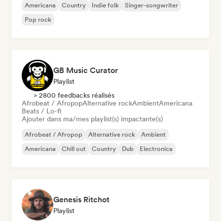
Americana
Country
Indie folk
Singer-songwriter
Pop rock
GB Music Curator
Playlist
> 2800 feedbacks réalisés
Afrobeat / Afropop
Alternative rock
Ambient
Americana
Beats / Lo-fi
Ajouter dans ma/mes playlist(s) impactante(s)
Afrobeat / Afropop
Alternative rock
Ambient
Americana
Chill out
Country
Dub
Electronica
Genesis Ritchot
Playlist