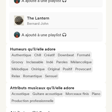
A ajouté à une playlist
The Lantern
Bernard John
A ajouté à une playlist
Humeurs qu’il/elle adore
Authentique
Chill
Créatif
Downbeat
Formaté
Groovy
Inclassable
Indé
Paroles
Mélancolique
Mélodique
Onirique
Original
Positif
Provocant
Relax
Romantique
Sensuel
Attributs musicaux qu’il/elle adore
Acoustique
Guitare acoustique
Morceaux finis
Piano
Production professionnelle