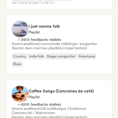
Rock & Roll / Classic Rock
I just wanna folk
Playlist
> 3400 feedbacks réalisés
Americana
Blues
Country
Indie folk
Singer-songwriter
Ajouter dans ma/mes playlist(s) impactante(s)
Country
Indie folk
Singer-songwriter
Americana
Blues
Coffee Songs (Canciones de café)
Playlist
> 4200 feedbacks réalisés
Americana
Blues
Chill out
Musique Chrétienne
Commercial / Mainstream
Ajouter dans ma/mes playlist(s) impactante(s)