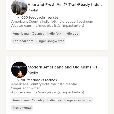
Hike and Fresh Air 🏞️ Trail-Ready Indie Folk & Acoustic
Playlist
> 1600 feedbacks réalisés
Americana
Country
Indie folk
Indie pop
Lofi bedroom
Ajouter dans ma/mes playlist(s) impactante(s)
Americana
Country
Indie folk
Indie pop
Lofi bedroom
Singer-songwriter
Modern Americana and Old Gems – Folk and Alt Country
Playlist
> 700 feedbacks réalisés
Americana
Country
Indie folk
Instrumental
Singer-songwriter
Ajouter dans ma/mes playlist(s) impactante(s)
Americana
Country
Indie folk
Singer-songwriter
Instrumental