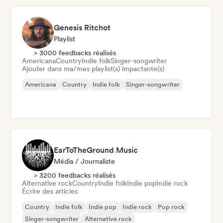
Genesis Ritchot
Playlist
> 3000 feedbacks réalisés
Americana
Country
Indie folk
Singer-songwriter
Ajouter dans ma/mes playlist(s) impactante(s)
Americana
Country
Indie folk
Singer-songwriter
EarToTheGround Music
Média / Journaliste
> 3200 feedbacks réalisés
Alternative rock
Country
Indie folk
Indie pop
Indie rock
Écrire des articles
Country
Indie folk
Indie pop
Indie rock
Pop rock
Singer-songwriter
Alternative rock