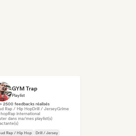
GYM Trap
Playlist
> 2500 feedbacks réalisés
ud Rap / Hip Hop
Drill / Jersey
Grime
-hop
Rap international
uter dans ma/mes playlist(s)
actante(s)
oud Rap / Hip Hop
Drill / Jersey