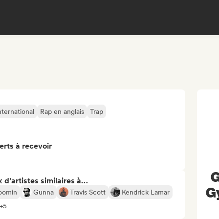
nternational
Rap en anglais
Trap
erts à recevoir
G
 d’artistes similaires à…
Gy
oomin
Gunna
Travis Scott
Kendrick Lamar
 +5