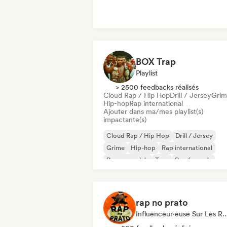
BOX Trap
Playlist
> 2500 feedbacks réalisés
Cloud Rap / Hip Hop
Drill / Jersey
Gri
Hip-hop
Rap international
Ajouter dans ma/mes playlist(s)
impactante(s)
Cloud Rap / Hip Hop
Drill / Jersey
Grime
Hip-hop
Rap international
Rap en anglais
Trap
Rap francais
rap no prato
Influenceur·euse Sur Les Résea