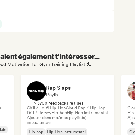
aient également t'intéresser...
ood Motivation for Gym Training Playlist 💪
Rap Slaps
Playlist
> 3700 feedbacks réalisés
s
Chill / Lo-fi Hip-Hop
Cloud Rap / Hip Hop
Clo
Drill / Jersey
Hip-hop
Hip-Hop instrumental
Hip
Ajouter dans ma/mes playlist(s)
Ajo
impactante(s)
imp
lais
Hip-hop
Hip-Hop instrumental
Cl