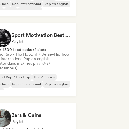
p-hop
Rap international
Rap en anglais
ap
Grime
Rap francais
Sport Motivation Best Performance (Uniside Digital)
Playlist
> 1300 feedbacks réalisés
ud Rap / Hip Hop
Drill / Jersey
Hip-hop
international
Rap en anglais
uter dans ma/mes playlist(s)
actante(s)
oud Rap / Hip Hop
Drill / Jersey
p-hop
Rap international
Rap en anglais
ap
Bars & Gains
Playlist