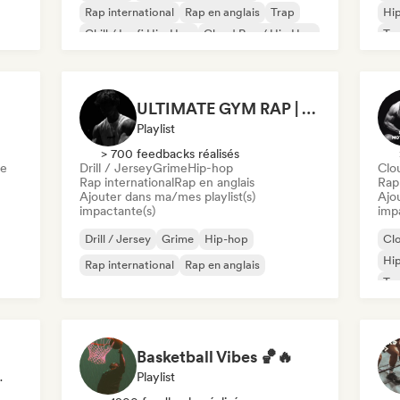
Rap international
Rap en anglais
Trap
Hi
Chill / Lo-fi Hip-Hop
Cloud Rap / Hip Hop
Tr
Drill / Jersey
ULTIMATE GYM RAP | WORKOUT PLAYLIST 2026 🔥
Playlist
> 700 feedbacks réalisés
me
Drill / Jersey
Grime
Hip-hop
Clo
Rap international
Rap en anglais
Rap 
Ajouter dans ma/mes playlist(s)
Ajo
impactante(s)
imp
Drill / Jersey
Grime
Hip-hop
Cl
Hi
Rap international
Rap en anglais
Tr
Basketball Vibes 🏀🔥
ux Sociaux
Playlist