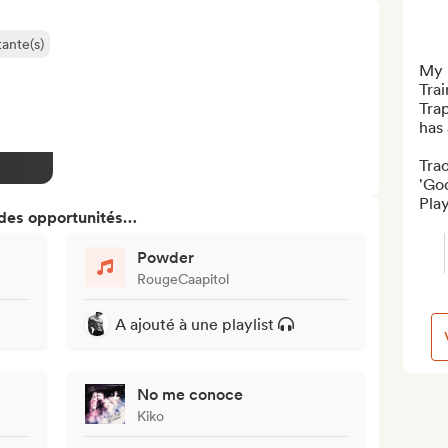
ante(s)
My 
Trai
Trap
has 
Trac
'Go
Play
 des opportunités…
Powder
RougeCaapitol
A ajouté à une playlist
No me conoce
Kiko