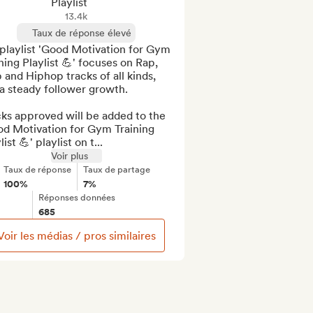
Playlist
13.4k
Taux de réponse élevé
playlist 'Good Motivation for Gym 
ning Playlist 💪' focuses on Rap, 
 and Hiphop tracks of all kinds, 
a steady follower growth.

ks approved will be added to the 
od Motivation for Gym Training 
list 💪' playlist on t...
Voir plus
Taux de réponse
Taux de partage
100%
7%
Réponses données
685
Voir les médias / pros similaires