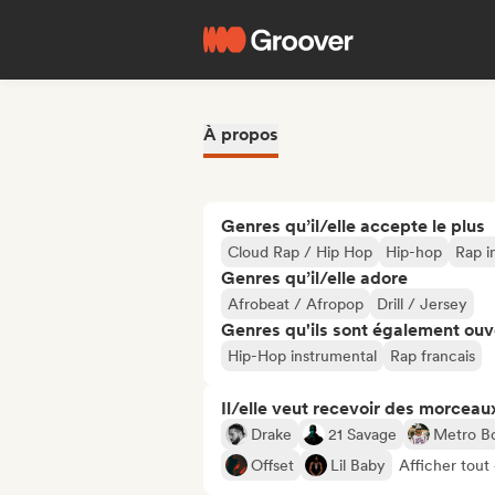
À propos
Genres qu’il/elle accepte le plus
Cloud Rap / Hip Hop
Hip-hop
Rap i
Genres qu’il/elle adore
Afrobeat / Afropop
Drill / Jersey
Genres qu'ils sont également ouv
Hip-Hop instrumental
Rap francais
Il/elle veut recevoir des morceaux
Drake
21 Savage
Metro B
Offset
Lil Baby
Afficher tout