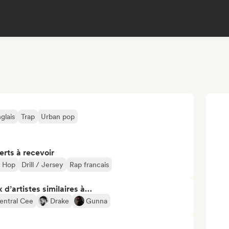
glais
Trap
Urban pop
erts à recevoir
p Hop
Drill / Jersey
Rap francais
 d’artistes similaires à…
entral Cee
Drake
Gunna