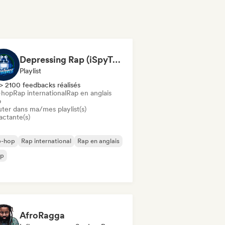
Depressing Rap (iSpyTunes)
Playlist
> 2100 feedbacks réalisés
-hop
Rap international
Rap en anglais
p
uter dans ma/mes playlist(s)
actante(s)
p-hop
Rap international
Rap en anglais
ap
AfroRagga