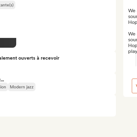
ante(s)
We 
soun
Hop,
We 
soun
Hop,
play
alement ouverts à recevoir
..
sion
Modern jazz