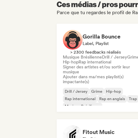
Ces médias / pros pourr
Parce que tu regardes le profil de R
Gorilla Bounce
Label, Playlist
> 2300 feedbacks réalisés
Musique Brésilienne
Drill / Jersey
Grim
Hip-hop
Rap international
Signer des artistes et/ou sortir leur
musique
Ajouter dans ma/mes playlist(s)
impactante(s)
Drill / Jersey
Grime
Hip-hop
Rap international
Rap en anglais
Trap
Musique Brésilienne
Fitout Music