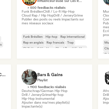
Influenceur·euse Sur Les Réseaux Sociaux
> 500 feedbacks réalisés
Funk Brésilien
Chill / Lo-fi Hip-Hop
Mus
Cloud Rap / Hip Hop
Drill / Jersey
Grime
Clo
Publier des posts ou reels impactants sur
Com
mes réseaux sociaux
Publ
mes
Ecri
pro
Funk Brésilien
Hip-hop
Rap international
Rap en anglais
Rap francais
Trap
Mus
is
Chill / Lo-fi Hip-Hop
Cloud Rap / Hip Hop
Cl
Gr
Rap
King of the Street 👑 Car Playlist (by Rap Playlists)
Bars & Gains
Playlist
> 1100 feedbacks réalisés
Deutschrap/German Hip-Hop
Afr
Drill / Jersey
Grime
Hip-hop
Dril
Hip-Hop instrumental
Ajo
Ajouter dans ma/mes playlist(s)
imp
impactante(s)