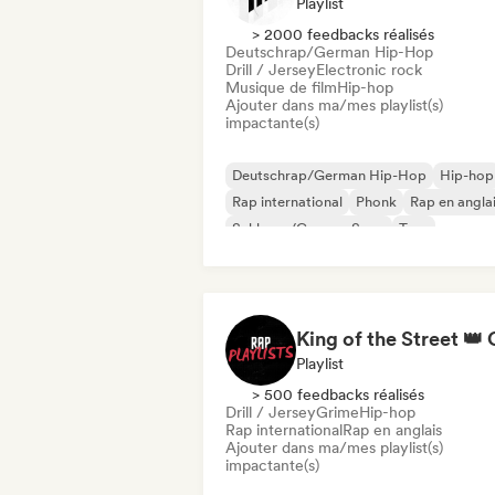
Playlist
> 2000 feedbacks réalisés
Deutschrap/German Hip-Hop
Drill / Jersey
Electronic rock
Musique de film
Hip-hop
Ajouter dans ma/mes playlist(s)
impactante(s)
Deutschrap/German Hip-Hop
Hip-hop
Rap international
Phonk
Rap en angla
Schlager/German Song
Trap
Drill / Jersey
Playlist
> 500 feedbacks réalisés
Drill / Jersey
Grime
Hip-hop
Rap international
Rap en anglais
Ajouter dans ma/mes playlist(s)
impactante(s)