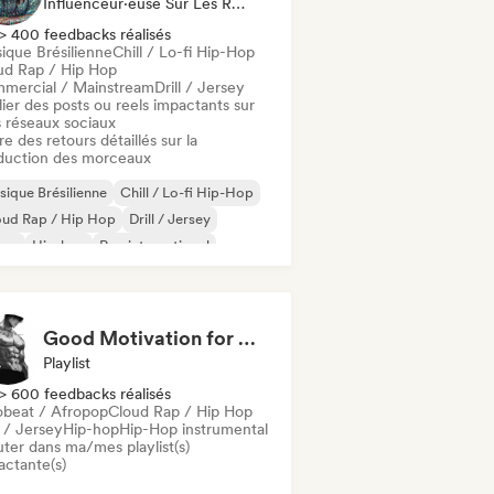
Influenceur·euse Sur Les Réseaux Sociaux, Spécialiste Son
> 400 feedbacks réalisés
ique Brésilienne
Chill / Lo-fi Hip-Hop
ud Rap / Hip Hop
mercial / Mainstream
Drill / Jersey
ier des posts ou reels impactants sur
 réseaux sociaux
re des retours détaillés sur la
duction des morceaux
ique Brésilienne
Chill / Lo-fi Hip-Hop
oud Rap / Hip Hop
Drill / Jersey
ime
Hip-hop
Rap international
 en anglais
Good Motivation for Gym Training Playlist 💪
Playlist
> 600 feedbacks réalisés
obeat / Afropop
Cloud Rap / Hip Hop
l / Jersey
Hip-hop
Hip-Hop instrumental
uter dans ma/mes playlist(s)
actante(s)