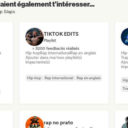
aient également t'intéresser...
ap Slaps
TIKTOK EDITS
Playlist
> 3200 feedbacks réalisés
e
Hip-hop
Rap international
Rap en anglais
Hip
Ajouter dans ma/mes playlist(s)
Tra
impactante(s)
Ajo
imp
Hip-hop
Rap international
Rap en anglais
Hi
Tr
rap no prato