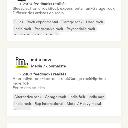
> 2900 feedbacks réalisés
Blues
Electronic rock
Rock expérimental
Funk
Garage rock
Diffuser des artistes en radio
Blues
Rock expérimental
Garage rock
Hard rock
Indie rock
Progressive rock
Psychedelic rock
Rock & Roll / Classic Rock
indie now
Média / Journaliste
> 2400 feedbacks réalisés
Alternative rock
Electronic rock
Garage rock
Hip-hop
Indie folk
Écrire des articles
Alternative rock
Garage rock
Indie folk
Indie pop
Indie rock
Rap international
Metal / Heavy metal
Pop rock