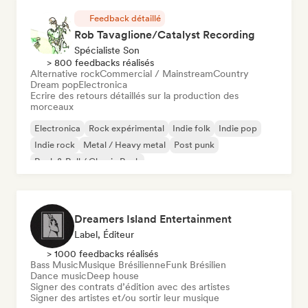
Feedback détaillé
Rob Tavaglione/Catalyst Recording
Spécialiste Son
> 800 feedbacks réalisés
Alternative rock
Commercial / Mainstream
Country
Dream pop
Electronica
Ecrire des retours détaillés sur la production des
morceaux
Electronica
Rock expérimental
Indie folk
Indie pop
Indie rock
Metal / Heavy metal
Post punk
Rock & Roll / Classic Rock
Dreamers Island Entertainment
Label, Éditeur
> 1000 feedbacks réalisés
Bass Music
Musique Brésilienne
Funk Brésilien
Dance music
Deep house
Signer des contrats d’édition avec des artistes
Signer des artistes et/ou sortir leur musique