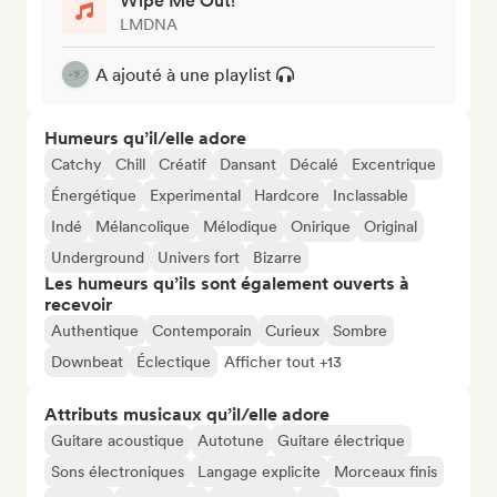
Wipe Me Out!
LMDNA
A ajouté à une playlist
Humeurs qu’il/elle adore
Catchy
Chill
Créatif
Dansant
Décalé
Excentrique
Énergétique
Experimental
Hardcore
Inclassable
Indé
Mélancolique
Mélodique
Onirique
Original
Underground
Univers fort
Bizarre
Les humeurs qu’ils sont également ouverts à
recevoir
Authentique
Contemporain
Curieux
Sombre
Downbeat
Éclectique
Afficher tout +13
Attributs musicaux qu’il/elle adore
Guitare acoustique
Autotune
Guitare électrique
Sons électroniques
Langage explicite
Morceaux finis