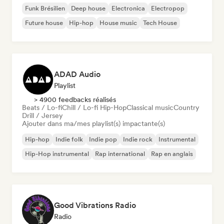
Funk Brésilien
Deep house
Electronica
Electropop
Future house
Hip-hop
House music
Tech House
ADAD Audio
Playlist
> 4900 feedbacks réalisés
Beats / Lo-fi
Chill / Lo-fi Hip-Hop
Classical music
Country
Drill / Jersey
Ajouter dans ma/mes playlist(s) impactante(s)
Hip-hop
Indie folk
Indie pop
Indie rock
Instrumental
Hip-Hop instrumental
Rap international
Rap en anglais
Good Vibrations Radio
Radio