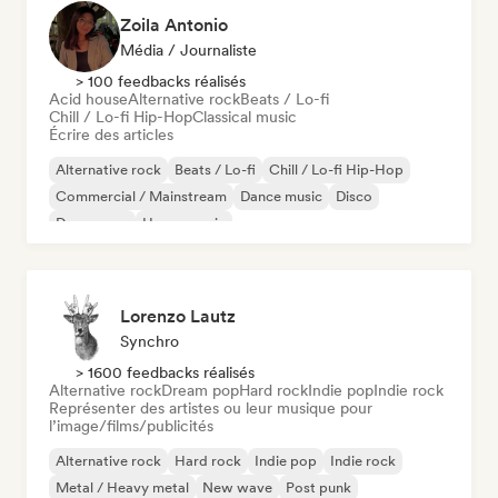
Zoila Antonio
Média / Journaliste
> 100 feedbacks réalisés
Acid house
Alternative rock
Beats / Lo-fi
Chill / Lo-fi Hip-Hop
Classical music
Écrire des articles
Alternative rock
Beats / Lo-fi
Chill / Lo-fi Hip-Hop
Commercial / Mainstream
Dance music
Disco
Dream pop
House music
Lorenzo Lautz
Synchro
> 1600 feedbacks réalisés
Alternative rock
Dream pop
Hard rock
Indie pop
Indie rock
Représenter des artistes ou leur musique pour
l’image/films/publicités
Alternative rock
Hard rock
Indie pop
Indie rock
Metal / Heavy metal
New wave
Post punk