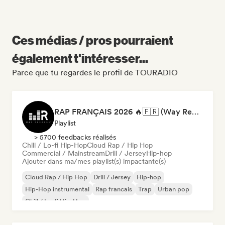
Ces médias / pros pourraient
également t'intéresser...
Parce que tu regardes le profil de TOURADIO
RAP FRANÇAIS 2026 🔥🇫🇷 (Way Records)
Playlist
> 5700 feedbacks réalisés
Chill / Lo-fi Hip-Hop
Cloud Rap / Hip Hop
Commercial / Mainstream
Drill / Jersey
Hip-hop
Ajouter dans ma/mes playlist(s) impactante(s)
Cloud Rap / Hip Hop
Drill / Jersey
Hip-hop
Hip-Hop instrumental
Rap francais
Trap
Urban pop
Chill / Lo-fi Hip-Hop