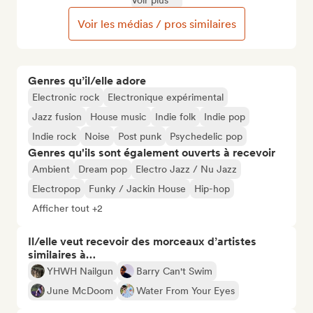
Voir plus
Voir les médias / pros similaires
Genres qu’il/elle adore
Electronic rock
Electronique expérimental
Jazz fusion
House music
Indie folk
Indie pop
Indie rock
Noise
Post punk
Psychedelic pop
Genres qu'ils sont également ouverts à recevoir
Ambient
Dream pop
Electro Jazz / Nu Jazz
Electropop
Funky / Jackin House
Hip-hop
Afficher tout +2
Il/elle veut recevoir des morceaux d’artistes
similaires à…
YHWH Nailgun
Barry Can't Swim
June McDoom
Water From Your Eyes