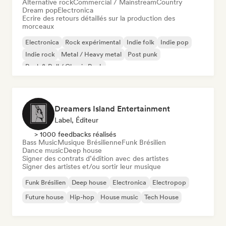
Alternative rock
Commercial / Mainstream
Country
Dream pop
Electronica
Ecrire des retours détaillés sur la production des
morceaux
Electronica
Rock expérimental
Indie folk
Indie pop
Indie rock
Metal / Heavy metal
Post punk
Rock & Roll / Classic Rock
Dreamers Island Entertainment
Label, Éditeur
> 1000 feedbacks réalisés
Bass Music
Musique Brésilienne
Funk Brésilien
Dance music
Deep house
Signer des contrats d’édition avec des artistes
Signer des artistes et/ou sortir leur musique
Funk Brésilien
Deep house
Electronica
Electropop
Future house
Hip-hop
House music
Tech House