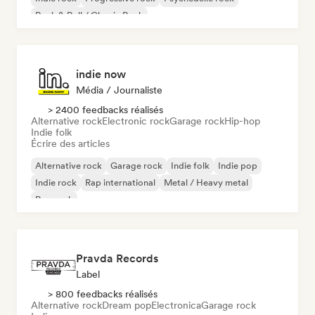
Rock & Roll / Classic Rock
indie now
Média / Journaliste
> 2400 feedbacks réalisés
Alternative rock
Electronic rock
Garage rock
Hip-hop
Indie folk
Écrire des articles
Alternative rock
Garage rock
Indie folk
Indie pop
Indie rock
Rap international
Metal / Heavy metal
Pop rock
Pravda Records
Label
> 800 feedbacks réalisés
Alternative rock
Dream pop
Electronica
Garage rock