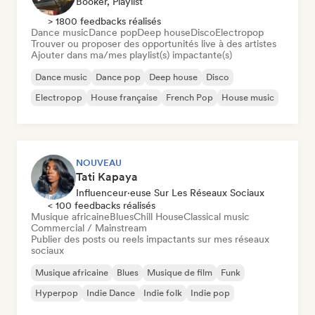
Booker, Playlist
> 1800 feedbacks réalisés
Dance music
Dance pop
Deep house
Disco
Electropop
Trouver ou proposer des opportunités live à des artistes
Ajouter dans ma/mes playlist(s) impactante(s)
Dance music
Dance pop
Deep house
Disco
Electropop
House française
French Pop
House music
NOUVEAU
Tati Kapaya
Influenceur·euse Sur Les Réseaux Sociaux
< 100 feedbacks réalisés
Musique africaine
Blues
Chill House
Classical music
Commercial / Mainstream
Publier des posts ou reels impactants sur mes réseaux
sociaux
Musique africaine
Blues
Musique de film
Funk
Hyperpop
Indie Dance
Indie folk
Indie pop