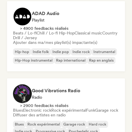
ADAD Audio
Playlist
> 4900 feedbacks réalisés
Beats / Lo-fi
Chill / Lo-fi Hip-Hop
Classical music
Country
Drill / Jersey
Ajouter dans ma/mes playlist(s) impactante(s)
Hip-hop
Indie folk
Indie pop
Indie rock
Instrumental
Hip-Hop instrumental
Rap international
Rap en anglais
Good Vibrations Radio
Radio
> 2900 feedbacks réalisés
Blues
Electronic rock
Rock expérimental
Funk
Garage rock
Diffuser des artistes en radio
Blues
Rock expérimental
Garage rock
Hard rock
Indie rock
Progressive rock
Psychedelic rock