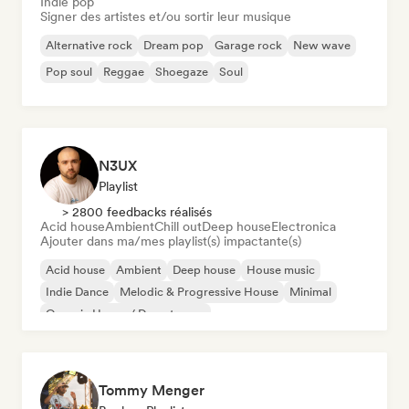
Indie pop
Signer des artistes et/ou sortir leur musique
Alternative rock
Dream pop
Garage rock
New wave
Pop soul
Reggae
Shoegaze
Soul
N3UX
Playlist
> 2800 feedbacks réalisés
Acid house
Ambient
Chill out
Deep house
Electronica
Ajouter dans ma/mes playlist(s) impactante(s)
Acid house
Ambient
Deep house
House music
Indie Dance
Melodic & Progressive House
Minimal
Organic House / Downtempo
Tommy Menger