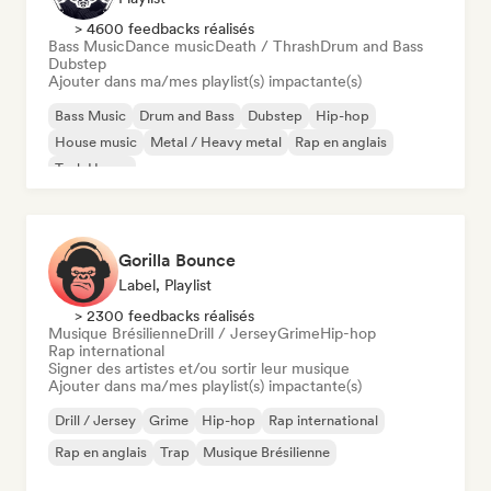
> 4600 feedbacks réalisés
Bass Music
Dance music
Death / Thrash
Drum and Bass
Dubstep
Ajouter dans ma/mes playlist(s) impactante(s)
Bass Music
Drum and Bass
Dubstep
Hip-hop
House music
Metal / Heavy metal
Rap en anglais
Tech House
Gorilla Bounce
Label, Playlist
> 2300 feedbacks réalisés
Musique Brésilienne
Drill / Jersey
Grime
Hip-hop
Rap international
Signer des artistes et/ou sortir leur musique
Ajouter dans ma/mes playlist(s) impactante(s)
Drill / Jersey
Grime
Hip-hop
Rap international
Rap en anglais
Trap
Musique Brésilienne