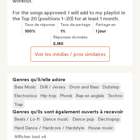
workout.

For the songs approved: I will add to my playlist in 
the Top 20 (positions 1–20) for at least 1 month.
Taux de réponse
Taux de partage
Partage en
100%
1%
1 jour
Réponses données
2,180
Voir les médias / pros similaires
Genres qu’il/elle adore
Bass Music
Drill / Jersey
Drum and Bass
Dubstep
Electronica
Hip-hop
Phonk
Rap en anglais
Techno
Trap
Genres qu'ils sont également ouverts à recevoir
Beats / Lo-fi
Dance music
Dance pop
Electropop
Hard Dance / Hardcore / Hardstyle
House music
Afficher tout +4