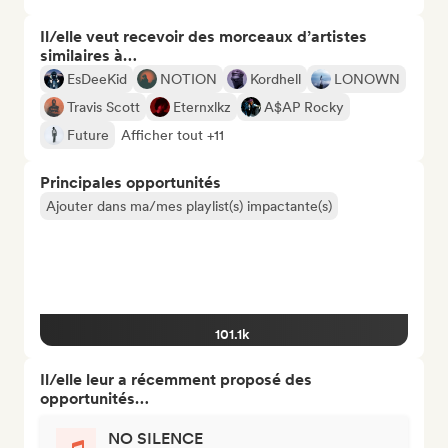
Il/elle veut recevoir des morceaux d’artistes
similaires à…
EsDeeKid
NOTION
Kordhell
LONOWN
Travis Scott
Eternxlkz
A$AP Rocky
Future
Afficher tout +11
Principales opportunités
Ajouter dans ma/mes playlist(s) impactante(s)
101.1k
Il/elle leur a récemment proposé des
opportunités…
NO SILENCE