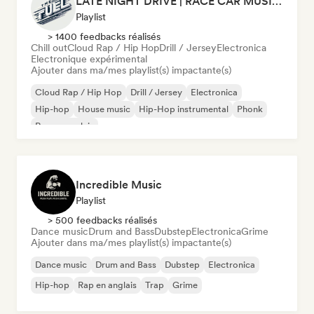
LATE NIGHT DRIVE | RACE CAR MUSIC (by THEFUEL)
Playlist
> 1400 feedbacks réalisés
Chill out
Cloud Rap / Hip Hop
Drill / Jersey
Electronica
Electronique expérimental
Ajouter dans ma/mes playlist(s) impactante(s)
Cloud Rap / Hip Hop
Drill / Jersey
Electronica
Hip-hop
House music
Hip-Hop instrumental
Phonk
Rap en anglais
Incredible Music
Playlist
> 500 feedbacks réalisés
Dance music
Drum and Bass
Dubstep
Electronica
Grime
Ajouter dans ma/mes playlist(s) impactante(s)
Dance music
Drum and Bass
Dubstep
Electronica
Hip-hop
Rap en anglais
Trap
Grime