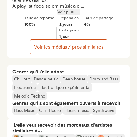
ouvintes diários.

A playlist foca-se em música el...
Voir plus
Taux de réponse
Répond en
Taux de partage
100%
2 jours
4%
Partage en
1 jour
Voir les médias / pros similaires
Genres qu’il/elle adore
Chill out
Dance music
Deep house
Drum and Bass
Electronica
Electronique expérimental
Melodic Techno
Genres qu'ils sont également ouverts à recevoir
Bass Music
Chill House
House music
Synthwave
Il/elle veut recevoir des morceaux d’artistes
similaires à…