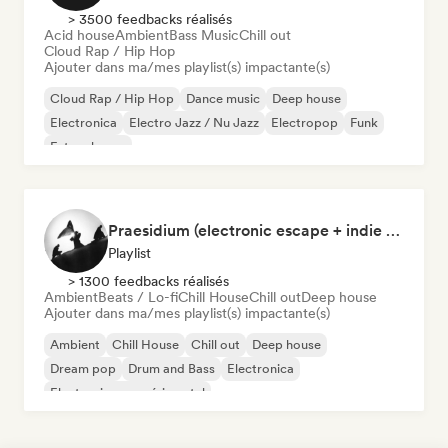
> 3500 feedbacks réalisés
Acid house
Ambient
Bass Music
Chill out
Cloud Rap / Hip Hop
Ajouter dans ma/mes playlist(s) impactante(s)
Cloud Rap / Hip Hop
Dance music
Deep house
Electronica
Electro Jazz / Nu Jazz
Electropop
Funk
Future house
Praesidium (electronic escape + indie electronic + sad songs for doomers)
Playlist
> 1300 feedbacks réalisés
Ambient
Beats / Lo-fi
Chill House
Chill out
Deep house
Ajouter dans ma/mes playlist(s) impactante(s)
Ambient
Chill House
Chill out
Deep house
Dream pop
Drum and Bass
Electronica
Electronique expérimental