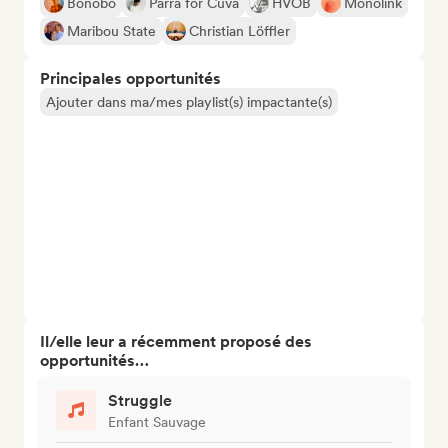
Bonobo
Parra for Cuva
HVOB
Monolink
Maribou State
Christian Löffler
Principales opportunités
Ajouter dans ma/mes playlist(s) impactante(s)
Il/elle leur a récemment proposé des
opportunités…
Struggle
Enfant Sauvage