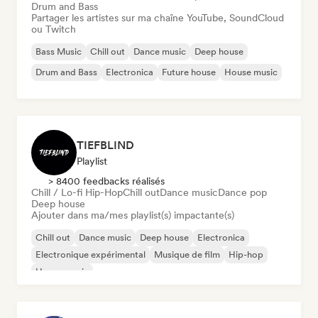
Drum and Bass
Partager les artistes sur ma chaîne YouTube, SoundCloud
ou Twitch
Bass Music
Chill out
Dance music
Deep house
Drum and Bass
Electronica
Future house
House music
TIEFBLIND
Playlist
> 8400 feedbacks réalisés
Chill / Lo-fi Hip-Hop
Chill out
Dance music
Dance pop
Deep house
Ajouter dans ma/mes playlist(s) impactante(s)
Chill out
Dance music
Deep house
Electronica
Electronique expérimental
Musique de film
Hip-hop
House music