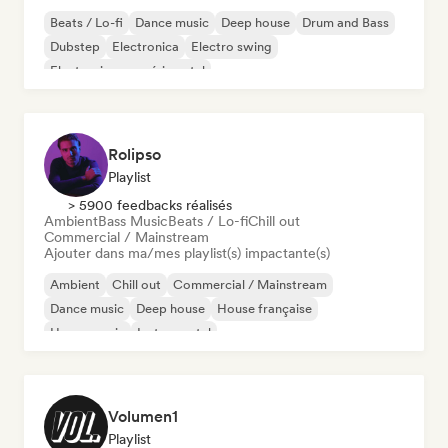
Beats / Lo-fi
Dance music
Deep house
Drum and Bass
Dubstep
Electronica
Electro swing
Electronique expérimental
Rolipso
Playlist
> 5900 feedbacks réalisés
Ambient
Bass Music
Beats / Lo-fi
Chill out
Commercial / Mainstream
Ajouter dans ma/mes playlist(s) impactante(s)
Ambient
Chill out
Commercial / Mainstream
Dance music
Deep house
House française
House music
Instrumental
Volumen1
Playlist