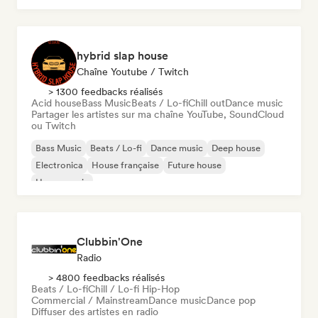
hybrid slap house
Chaîne Youtube / Twitch
> 1300 feedbacks réalisés
Acid house
Bass Music
Beats / Lo-fi
Chill out
Dance music
Partager les artistes sur ma chaîne YouTube, SoundCloud
ou Twitch
Bass Music
Beats / Lo-fi
Dance music
Deep house
Electronica
House française
Future house
House music
Clubbin'One
Radio
> 4800 feedbacks réalisés
Beats / Lo-fi
Chill / Lo-fi Hip-Hop
Commercial / Mainstream
Dance music
Dance pop
Diffuser des artistes en radio