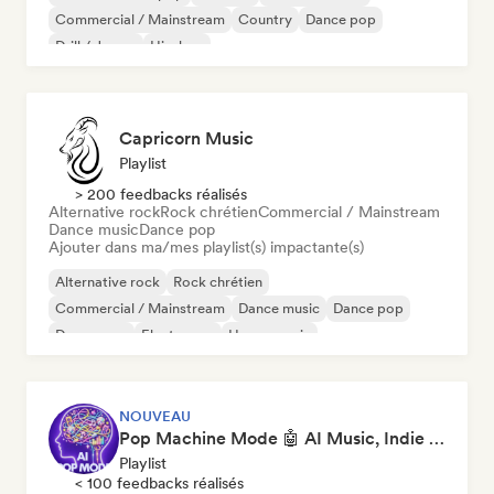
Commercial / Mainstream
Country
Dance pop
Drill / Jersey
Hip-hop
Capricorn Music
Playlist
> 200 feedbacks réalisés
Alternative rock
Rock chrétien
Commercial / Mainstream
Dance music
Dance pop
Ajouter dans ma/mes playlist(s) impactante(s)
Alternative rock
Rock chrétien
Commercial / Mainstream
Dance music
Dance pop
Dream pop
Electropop
House music
NOUVEAU
Pop Machine Mode 🤖 AI Music, Indie Pop & Dream Pop
Playlist
< 100 feedbacks réalisés