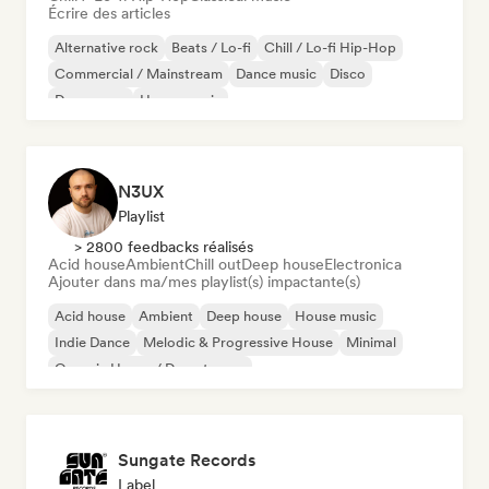
Écrire des articles
Alternative rock
Beats / Lo-fi
Chill / Lo-fi Hip-Hop
Commercial / Mainstream
Dance music
Disco
Dream pop
House music
N3UX
Playlist
> 2800 feedbacks réalisés
Acid house
Ambient
Chill out
Deep house
Electronica
Ajouter dans ma/mes playlist(s) impactante(s)
Acid house
Ambient
Deep house
House music
Indie Dance
Melodic & Progressive House
Minimal
Organic House / Downtempo
Sungate Records
Label