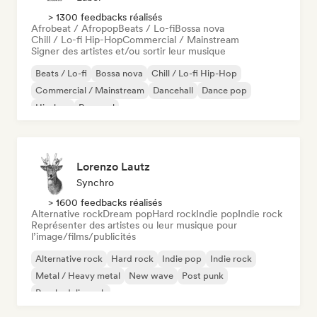
> 1300 feedbacks réalisés
Afrobeat / Afropop
Beats / Lo-fi
Bossa nova
Chill / Lo-fi Hip-Hop
Commercial / Mainstream
Signer des artistes et/ou sortir leur musique
Beats / Lo-fi
Bossa nova
Chill / Lo-fi Hip-Hop
Commercial / Mainstream
Dancehall
Dance pop
Hip-hop
Pop soul
Lorenzo Lautz
Synchro
> 1600 feedbacks réalisés
Alternative rock
Dream pop
Hard rock
Indie pop
Indie rock
Représenter des artistes ou leur musique pour
l’image/films/publicités
Alternative rock
Hard rock
Indie pop
Indie rock
Metal / Heavy metal
New wave
Post punk
Psychedelic rock