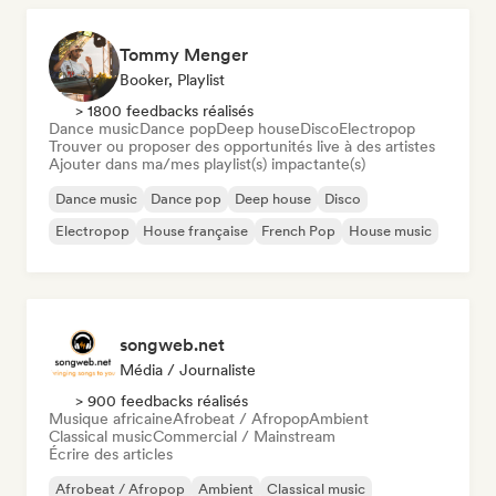
Tommy Menger
Booker, Playlist
> 1800 feedbacks réalisés
Dance music
Dance pop
Deep house
Disco
Electropop
Trouver ou proposer des opportunités live à des artistes
Ajouter dans ma/mes playlist(s) impactante(s)
Dance music
Dance pop
Deep house
Disco
Electropop
House française
French Pop
House music
songweb.net
Média / Journaliste
> 900 feedbacks réalisés
Musique africaine
Afrobeat / Afropop
Ambient
Classical music
Commercial / Mainstream
Écrire des articles
Afrobeat / Afropop
Ambient
Classical music