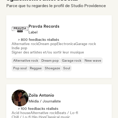
Parce que tu regardes le profil de Studio Providence
Pravda Records
Label
> 800 feedbacks réalisés
Alternative rock
Dream pop
Electronica
Garage rock
Indie pop
Signer des artistes et/ou sortir leur musique
Alternative rock
Dream pop
Garage rock
New wave
Pop soul
Reggae
Shoegaze
Soul
Zoila Antonio
Média / Journaliste
> 100 feedbacks réalisés
Acid house
Alternative rock
Beats / Lo-fi
Chill / Lo-fi Hip-Hop
Classical music