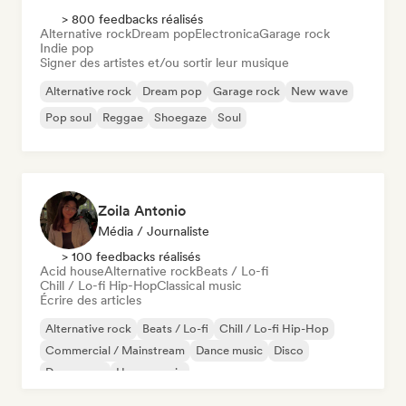
> 800 feedbacks réalisés
Alternative rock
Dream pop
Electronica
Garage rock
Indie pop
Signer des artistes et/ou sortir leur musique
Alternative rock
Dream pop
Garage rock
New wave
Pop soul
Reggae
Shoegaze
Soul
Zoila Antonio
Média / Journaliste
> 100 feedbacks réalisés
Acid house
Alternative rock
Beats / Lo-fi
Chill / Lo-fi Hip-Hop
Classical music
Écrire des articles
Alternative rock
Beats / Lo-fi
Chill / Lo-fi Hip-Hop
Commercial / Mainstream
Dance music
Disco
Dream pop
House music