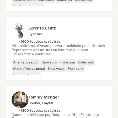
Hip-hop
Pop soul
Lorenzo Lautz
Synchro
> 1600 feedbacks réalisés
Alternative rock
Dream pop
Hard rock
Indie pop
Indie rock
Représenter des artistes ou leur musique pour
l’image/films/publicités
Alternative rock
Hard rock
Indie pop
Indie rock
Metal / Heavy metal
New wave
Post punk
Psychedelic rock
Tommy Menger
Booker, Playlist
> 1800 feedbacks réalisés
Dance music
Dance pop
Deep house
Disco
Electropop