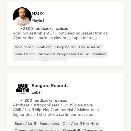
N3UX
Playlist
> 2800 feedbacks réalisés
Acid house
Ambient
Chill out
Deep house
Electronica
Ajouter dans ma/mes playlist(s) impactante(s)
Acid house
Ambient
Deep house
House music
Indie Dance
Melodic & Progressive House
Minimal
Organic House / Downtempo
Sungate Records
Label
> 1300 feedbacks réalisés
Afrobeat / Afropop
Beats / Lo-fi
Bossa nova
Chill / Lo-fi Hip-Hop
Commercial / Mainstream
Signer des artistes et/ou sortir leur musique
Beats / Lo-fi
Bossa nova
Chill / Lo-fi Hip-Hop
Commercial / Mainstream
Dancehall
Dance pop