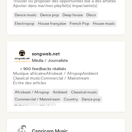
Trouver ou proposer des opportunités live à des artistes
Ajouter dans ma/mes playlist(s) impactante(s)
Dance music
Dance pop
Deep house
Disco
Electropop
House française
French Pop
House music
songweb.net
Média / Journaliste
> 900 feedbacks réalisés
Musique africaine
Afrobeat / Afropop
Ambient
Classical music
Commercial / Mainstream
Écrire des articles
Afrobeat / Afropop
Ambient
Classical music
Commercial / Mainstream
Country
Dance pop
Drill / Jersey
Hip-hop
Capricorn Music