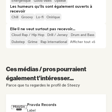
Énergétique
Good vibes
Upbeat
Les humeurs qu’ils sont également ouverts à
recevoir
Chill
Groovy
Lo-fi
Onirique
Elle·il ne veut surtout pas recevoir...
Cloud Rap / Hip Hop
Drill / Jersey
Drum and Bass
Dubstep
Grime
Rap international
Afficher tout +5
Ces médias / pros pourraient
également t'intéresser...
Parce que tu regardes le profil de Steezy
Pravda Records
Label