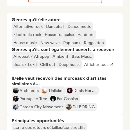
Genres qu’il/elle adore
Alternative rock
Dancehall
Dance music
Electronic rock
House française
Hardcore
House music
New wave
Pop punk
Reggaeton
Genres qu'ils sont également ouverts à recevoir
Afrobeat / Afropop
Ambient
Bass Music
Beats / Lo-fi
Chill out
Deep house
Afficher tout +4
Il/elle veut recevoir des morceaux d’artistes
similaires à…
Architects
Tinlicker
Denis Horvat
Porcupine Tree
Far Caspian
Garden City Movement
DJ BORING
Principales opportunités
Ecrire des retours détaillés/constructifs