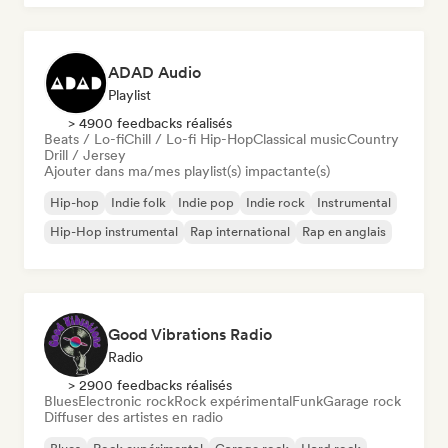
ADAD Audio
Playlist
> 4900 feedbacks réalisés
Beats / Lo-fi
Chill / Lo-fi Hip-Hop
Classical music
Country
Drill / Jersey
Ajouter dans ma/mes playlist(s) impactante(s)
Hip-hop
Indie folk
Indie pop
Indie rock
Instrumental
Hip-Hop instrumental
Rap international
Rap en anglais
Good Vibrations Radio
Radio
> 2900 feedbacks réalisés
Blues
Electronic rock
Rock expérimental
Funk
Garage rock
Diffuser des artistes en radio