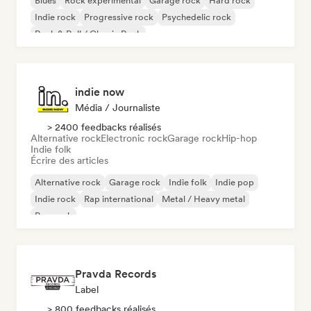
Blues
Rock expérimental
Garage rock
Hard rock
Indie rock
Progressive rock
Psychedelic rock
Rock & Roll / Classic Rock
indie now
Média / Journaliste
> 2400 feedbacks réalisés
Alternative rock
Electronic rock
Garage rock
Hip-hop
Indie folk
Écrire des articles
Alternative rock
Garage rock
Indie folk
Indie pop
Indie rock
Rap international
Metal / Heavy metal
Pop rock
Pravda Records
Label
> 800 feedbacks réalisés