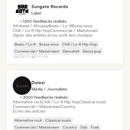
Sungate Records
Label
> 1300 feedbacks réalisés
Afrobeat / Afropop
Beats / Lo-fi
Bossa nova
Chill / Lo-fi Hip-Hop
Commercial / Mainstream
Signer des artistes et/ou sortir leur musique
Beats / Lo-fi
Bossa nova
Chill / Lo-fi Hip-Hop
Commercial / Mainstream
Dancehall
Dance pop
Hip-hop
Pop soul
Dulaxi
Média / Journaliste
> 3000 feedbacks réalisés
Alternative rock
Chill / Lo-fi Hip-Hop
Classical music
Commercial / Mainstream
Country
Écrire des articles
Alternative rock
Classical music
Commercial / Mainstream
Country
Dub
Funk