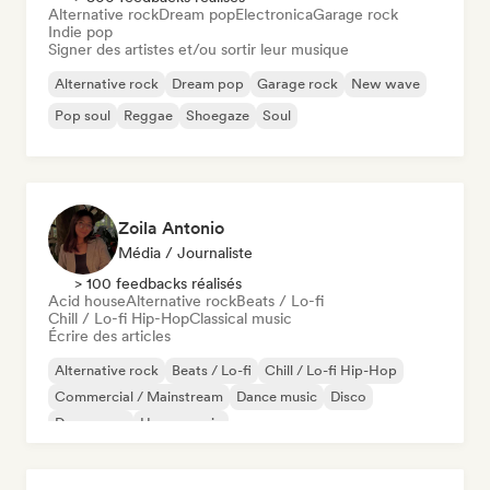
Alternative rock
Dream pop
Electronica
Garage rock
Indie pop
Signer des artistes et/ou sortir leur musique
Alternative rock
Dream pop
Garage rock
New wave
Pop soul
Reggae
Shoegaze
Soul
Zoila Antonio
Média / Journaliste
> 100 feedbacks réalisés
Acid house
Alternative rock
Beats / Lo-fi
Chill / Lo-fi Hip-Hop
Classical music
Écrire des articles
Alternative rock
Beats / Lo-fi
Chill / Lo-fi Hip-Hop
Commercial / Mainstream
Dance music
Disco
Dream pop
House music