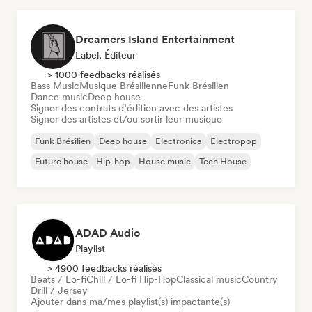
Dreamers Island Entertainment
Label, Éditeur
> 1000 feedbacks réalisés
Bass Music
Musique Brésilienne
Funk Brésilien
Dance music
Deep house
Signer des contrats d’édition avec des artistes
Signer des artistes et/ou sortir leur musique
Funk Brésilien
Deep house
Electronica
Electropop
Future house
Hip-hop
House music
Tech House
ADAD Audio
Playlist
> 4900 feedbacks réalisés
Beats / Lo-fi
Chill / Lo-fi Hip-Hop
Classical music
Country
Drill / Jersey
Ajouter dans ma/mes playlist(s) impactante(s)