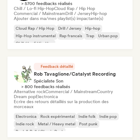
> 5700 feedbacks réalisés
Chill / Lo-fi Hip-Hop
Cloud Rap / Hip Hop
Commercial / Mainstream
Drill / Jersey
Hip-hop
Ajouter dans ma/mes playlist(s) impactante(s)
Cloud Rap / Hip Hop
Drill / Jersey
Hip-hop
Hip-Hop instrumental
Rap francais
Trap
Urban pop
Chill / Lo-fi Hip-Hop
Feedback détaillé
Rob Tavaglione/Catalyst Recording
Spécialiste Son
> 800 feedbacks réalisés
Alternative rock
Commercial / Mainstream
Country
Dream pop
Electronica
Ecrire des retours détaillés sur la production des
morceaux
Electronica
Rock expérimental
Indie folk
Indie pop
Indie rock
Metal / Heavy metal
Post punk
Rock & Roll / Classic Rock