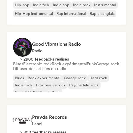
Hip-hop
Indie folk
Indie pop
Indie rock
Instrumental
Hip-Hop instrumental
Rap international
Rap en anglais
Good Vibrations Radio
Radio
> 2900 feedbacks réalisés
Blues
Electronic rock
Rock expérimental
Funk
Garage rock
Diffuser des artistes en radio
Blues
Rock expérimental
Garage rock
Hard rock
Indie rock
Progressive rock
Psychedelic rock
Rock & Roll / Classic Rock
Pravda Records
Label
> 800 feedbacks réalisés