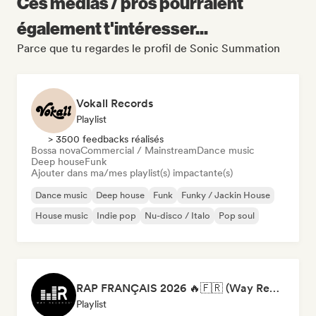
Ces médias / pros pourraient
également t'intéresser...
Parce que tu regardes le profil de Sonic Summation
Vokall Records
Playlist
> 3500 feedbacks réalisés
Bossa nova
Commercial / Mainstream
Dance music
Deep house
Funk
Ajouter dans ma/mes playlist(s) impactante(s)
Dance music
Deep house
Funk
Funky / Jackin House
House music
Indie pop
Nu-disco / Italo
Pop soul
RAP FRANÇAIS 2026 🔥🇫🇷 (Way Records)
Playlist