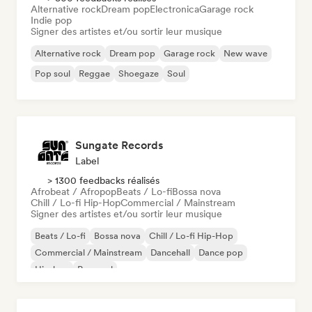
Alternative rock
Dream pop
Electronica
Garage rock
Indie pop
Signer des artistes et/ou sortir leur musique
Alternative rock
Dream pop
Garage rock
New wave
Pop soul
Reggae
Shoegaze
Soul
Sungate Records
Label
> 1300 feedbacks réalisés
Afrobeat / Afropop
Beats / Lo-fi
Bossa nova
Chill / Lo-fi Hip-Hop
Commercial / Mainstream
Signer des artistes et/ou sortir leur musique
Beats / Lo-fi
Bossa nova
Chill / Lo-fi Hip-Hop
Commercial / Mainstream
Dancehall
Dance pop
Hip-hop
Pop soul