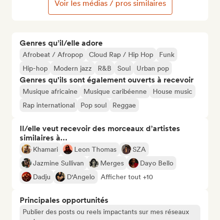
Voir les médias / pros similaires
Genres qu’il/elle adore
Afrobeat / Afropop
Cloud Rap / Hip Hop
Funk
Hip-hop
Modern jazz
R&B
Soul
Urban pop
Genres qu'ils sont également ouverts à recevoir
Musique africaine
Musique caribéenne
House music
Rap international
Pop soul
Reggae
Il/elle veut recevoir des morceaux d’artistes
similaires à…
Khamari
Leon Thomas
SZA
Jazmine Sullivan
Merges
Dayo Bello
Dadju
D'Angelo
Afficher tout +10
Principales opportunités
Publier des posts ou reels impactants sur mes réseaux