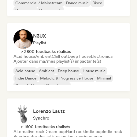
Commercial / Mainstream
Dance music
Disco
Dream pop
House music
N3UX
Playlist
> 2800 feedbacks réalisés
Acid house
Ambient
Chill out
Deep house
Electronica
Ajouter dans ma/mes playlist(s) impactante(s)
Acid house
Ambient
Deep house
House music
Indie Dance
Melodic & Progressive House
Minimal
Organic House / Downtempo
Lorenzo Lautz
Synchro
> 1600 feedbacks réalisés
Alternative rock
Dream pop
Hard rock
Indie pop
Indie rock
Représenter des artistes ou leur musique pour