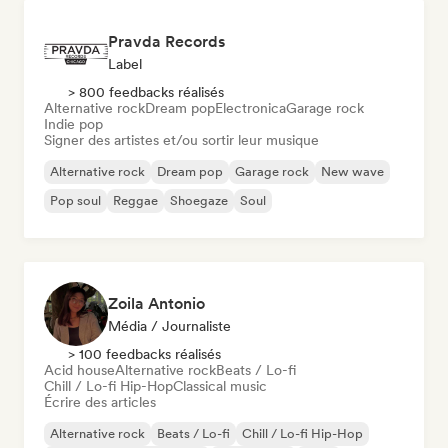
Pravda Records
Label
> 800 feedbacks réalisés
Alternative rock
Dream pop
Electronica
Garage rock
Indie pop
Signer des artistes et/ou sortir leur musique
Alternative rock
Dream pop
Garage rock
New wave
Pop soul
Reggae
Shoegaze
Soul
Zoila Antonio
Média / Journaliste
> 100 feedbacks réalisés
Acid house
Alternative rock
Beats / Lo-fi
Chill / Lo-fi Hip-Hop
Classical music
Écrire des articles
Alternative rock
Beats / Lo-fi
Chill / Lo-fi Hip-Hop