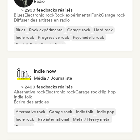
Radio
> 2900 feedbacks réalisés
Blues
Electronic rock
Rock expérimental
Funk
Garage rock
Diffuser des artistes en radio
Blues
Rock expérimental
Garage rock
Hard rock
Indie rock
Progressive rock
Psychedelic rock
Rock & Roll / Classic Rock
indie now
Média / Journaliste
> 2400 feedbacks réalisés
Alternative rock
Electronic rock
Garage rock
Hip-hop
Indie folk
Écrire des articles
Alternative rock
Garage rock
Indie folk
Indie pop
Indie rock
Rap international
Metal / Heavy metal
Pop rock