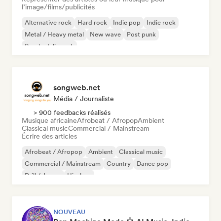
l’image/films/publicités
Alternative rock
Hard rock
Indie pop
Indie rock
Metal / Heavy metal
New wave
Post punk
Psychedelic rock
songweb.net
Média / Journaliste
> 900 feedbacks réalisés
Musique africaine
Afrobeat / Afropop
Ambient
Classical music
Commercial / Mainstream
Écrire des articles
Afrobeat / Afropop
Ambient
Classical music
Commercial / Mainstream
Country
Dance pop
Drill / Jersey
Hip-hop
NOUVEAU