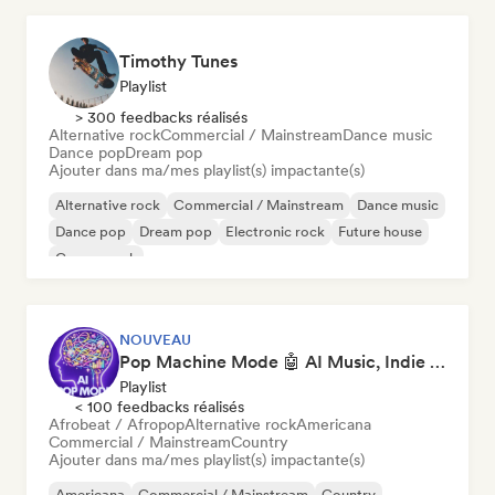
Timothy Tunes
Playlist
> 300 feedbacks réalisés
Alternative rock
Commercial / Mainstream
Dance music
Dance pop
Dream pop
Ajouter dans ma/mes playlist(s) impactante(s)
Alternative rock
Commercial / Mainstream
Dance music
Dance pop
Dream pop
Electronic rock
Future house
Garage rock
NOUVEAU
Pop Machine Mode 🤖 AI Music, Indie Pop & Dream Pop
Playlist
< 100 feedbacks réalisés
Afrobeat / Afropop
Alternative rock
Americana
Commercial / Mainstream
Country
Ajouter dans ma/mes playlist(s) impactante(s)
Americana
Commercial / Mainstream
Country