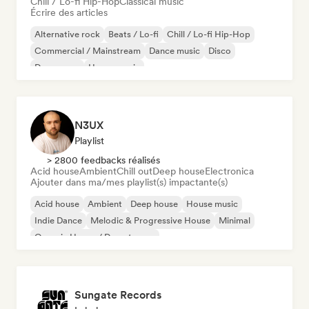
Chill / Lo-fi Hip-Hop
Classical music
Écrire des articles
Alternative rock
Beats / Lo-fi
Chill / Lo-fi Hip-Hop
Commercial / Mainstream
Dance music
Disco
Dream pop
House music
N3UX
Playlist
> 2800 feedbacks réalisés
Acid house
Ambient
Chill out
Deep house
Electronica
Ajouter dans ma/mes playlist(s) impactante(s)
Acid house
Ambient
Deep house
House music
Indie Dance
Melodic & Progressive House
Minimal
Organic House / Downtempo
Sungate Records