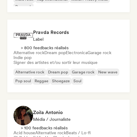
Pop rock
Pravda Records
Label
> 800 feedbacks réalisés
Alternative rock
Dream pop
Electronica
Garage rock
Indie pop
Signer des artistes et/ou sortir leur musique
Alternative rock
Dream pop
Garage rock
New wave
Pop soul
Reggae
Shoegaze
Soul
Zoila Antonio
Média / Journaliste
> 100 feedbacks réalisés
Acid house
Alternative rock
Beats / Lo-fi