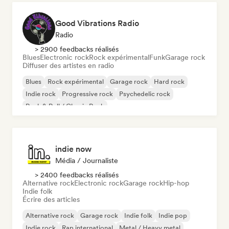
Good Vibrations Radio
Radio
> 2900 feedbacks réalisés
Blues
Electronic rock
Rock expérimental
Funk
Garage rock
Diffuser des artistes en radio
Blues
Rock expérimental
Garage rock
Hard rock
Indie rock
Progressive rock
Psychedelic rock
Rock & Roll / Classic Rock
indie now
Média / Journaliste
> 2400 feedbacks réalisés
Alternative rock
Electronic rock
Garage rock
Hip-hop
Indie folk
Écrire des articles
Alternative rock
Garage rock
Indie folk
Indie pop
Indie rock
Rap international
Metal / Heavy metal