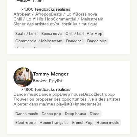
Label
> 1300 feedbacks réalisés
Afrobeat / Afropop
Beats / Lo-fi
Bossa nova
Chill / Lo-fi Hip-Hop
Commercial / Mainstream
Signer des artistes et/ou sortir leur musique
Beats / Lo-fi
Bossa nova
Chill / Lo-fi Hip-Hop
Commercial / Mainstream
Dancehall
Dance pop
Hip-hop
Pop soul
Tommy Menger
Booker, Playlist
> 1800 feedbacks réalisés
Dance music
Dance pop
Deep house
Disco
Electropop
Trouver ou proposer des opportunités live à des artistes
Ajouter dans ma/mes playlist(s) impactante(s)
Dance music
Dance pop
Deep house
Disco
Electropop
House française
French Pop
House music