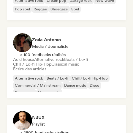
Alternative rock
Dream pop
Garage rock
New wave
Pop soul
Reggae
Shoegaze
Soul
Zoila Antonio
Média / Journaliste
> 100 feedbacks réalisés
Acid house
Alternative rock
Beats / Lo-fi
Chill / Lo-fi Hip-Hop
Classical music
Écrire des articles
Alternative rock
Beats / Lo-fi
Chill / Lo-fi Hip-Hop
Commercial / Mainstream
Dance music
Disco
Dream pop
House music
N3UX
Playlist
> 2800 feedbacks réalisés