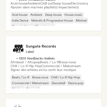
Acid house
Ambient
Chill out
Deep house
Electronica
Ajouter dans ma/mes playlist(s) impactante(s)
Acid house
Ambient
Deep house
House music
Indie Dance
Melodic & Progressive House
Minimal
Organic House / Downtempo
Sungate Records
Label
> 1300 feedbacks réalisés
Afrobeat / Afropop
Beats / Lo-fi
Bossa nova
Chill / Lo-fi Hip-Hop
Commercial / Mainstream
Signer des artistes et/ou sortir leur musique
Beats / Lo-fi
Bossa nova
Chill / Lo-fi Hip-Hop
Commercial / Mainstream
Dancehall
Dance pop
Hip-hop
Pop soul