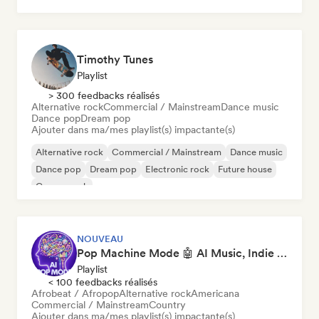
Timothy Tunes
Playlist
> 300 feedbacks réalisés
Alternative rock
Commercial / Mainstream
Dance music
Dance pop
Dream pop
Ajouter dans ma/mes playlist(s) impactante(s)
Alternative rock
Commercial / Mainstream
Dance music
Dance pop
Dream pop
Electronic rock
Future house
Garage rock
NOUVEAU
Pop Machine Mode 🤖 AI Music, Indie Pop & Dream Pop
Playlist
< 100 feedbacks réalisés
Afrobeat / Afropop
Alternative rock
Americana
Commercial / Mainstream
Country
Ajouter dans ma/mes playlist(s) impactante(s)