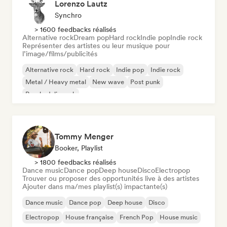
Lorenzo Lautz
Synchro
> 1600 feedbacks réalisés
Alternative rock
Dream pop
Hard rock
Indie pop
Indie rock
Représenter des artistes ou leur musique pour
l’image/films/publicités
Alternative rock
Hard rock
Indie pop
Indie rock
Metal / Heavy metal
New wave
Post punk
Psychedelic rock
Tommy Menger
Booker, Playlist
> 1800 feedbacks réalisés
Dance music
Dance pop
Deep house
Disco
Electropop
Trouver ou proposer des opportunités live à des artistes
Ajouter dans ma/mes playlist(s) impactante(s)
Dance music
Dance pop
Deep house
Disco
Electropop
House française
French Pop
House music