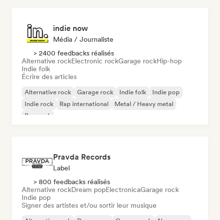
indie now
Média / Journaliste
> 2400 feedbacks réalisés
Alternative rock
Electronic rock
Garage rock
Hip-hop
Indie folk
Écrire des articles
Alternative rock
Garage rock
Indie folk
Indie pop
Indie rock
Rap international
Metal / Heavy metal
Pop rock
Pravda Records
Label
> 800 feedbacks réalisés
Alternative rock
Dream pop
Electronica
Garage rock
Indie pop
Signer des artistes et/ou sortir leur musique