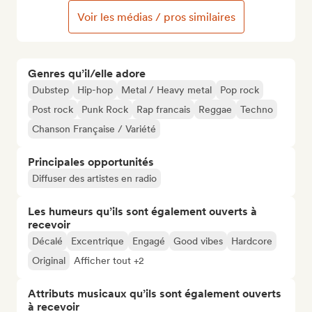
Voir les médias / pros similaires
Genres qu’il/elle adore
Dubstep
Hip-hop
Metal / Heavy metal
Pop rock
Post rock
Punk Rock
Rap francais
Reggae
Techno
Chanson Française / Variété
Principales opportunités
Diffuser des artistes en radio
Les humeurs qu’ils sont également ouverts à
recevoir
Décalé
Excentrique
Engagé
Good vibes
Hardcore
Original
Afficher tout +2
Attributs musicaux qu’ils sont également ouverts
à recevoir