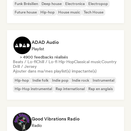
Funk Brésilien
Deep house
Electronica
Electropop
Future house
Hip-hop
House music
Tech House
ADAD Audio
Playlist
> 4900 feedbacks réalisés
Beats / Lo-fi
Chill / Lo-fi Hip-Hop
Classical music
Country
Drill / Jersey
Ajouter dans ma/mes playlist(s) impactante(s)
Hip-hop
Indie folk
Indie pop
Indie rock
Instrumental
Hip-Hop instrumental
Rap international
Rap en anglais
Good Vibrations Radio
Radio