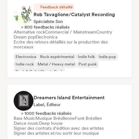
Feedback détaillé
Rob Tavaglione/Catalyst Recording
Spécialiste Son
> 800 feedbacks réalisés
Alternative rock
Commercial / Mainstream
Country
Dream pop
Electronica
Ecrire des retours détaillés sur la production des
morceaux
Electronica
Rock expérimental
Indie folk
Indie pop
Indie rock
Metal / Heavy metal
Post punk
Rock & Roll / Classic Rock
Dreamers Island Entertainment
Label, Éditeur
> 1000 feedbacks réalisés
Bass Music
Musique Brésilienne
Funk Brésilien
Dance music
Deep house
Signer des contrats d’édition avec des artistes
Signer des artistes et/ou sortir leur musique