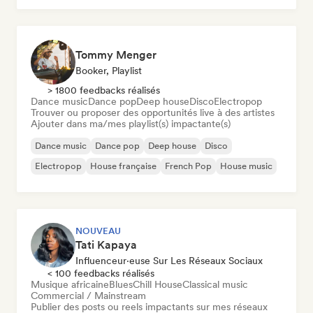
Tommy Menger
Booker, Playlist
> 1800 feedbacks réalisés
Dance music
Dance pop
Deep house
Disco
Electropop
Trouver ou proposer des opportunités live à des artistes
Ajouter dans ma/mes playlist(s) impactante(s)
Dance music
Dance pop
Deep house
Disco
Electropop
House française
French Pop
House music
NOUVEAU
Tati Kapaya
Influenceur·euse Sur Les Réseaux Sociaux
< 100 feedbacks réalisés
Musique africaine
Blues
Chill House
Classical music
Commercial / Mainstream
Publier des posts ou reels impactants sur mes réseaux