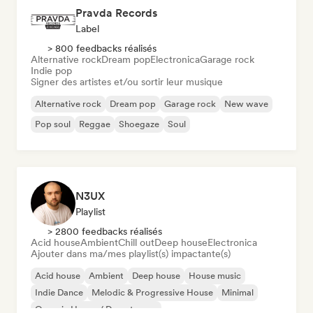
Pravda Records
Label
> 800 feedbacks réalisés
Alternative rock
Dream pop
Electronica
Garage rock
Indie pop
Signer des artistes et/ou sortir leur musique
Alternative rock
Dream pop
Garage rock
New wave
Pop soul
Reggae
Shoegaze
Soul
N3UX
Playlist
> 2800 feedbacks réalisés
Acid house
Ambient
Chill out
Deep house
Electronica
Ajouter dans ma/mes playlist(s) impactante(s)
Acid house
Ambient
Deep house
House music
Indie Dance
Melodic & Progressive House
Minimal
Organic House / Downtempo