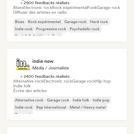
> 2900 feedbacks réalisés
Blues
Electronic rock
Rock expérimental
Funk
Garage rock
Diffuser des artistes en radio
Blues
Rock expérimental
Garage rock
Hard rock
Indie rock
Progressive rock
Psychedelic rock
Rock & Roll / Classic Rock
indie now
Média / Journaliste
> 2400 feedbacks réalisés
Alternative rock
Electronic rock
Garage rock
Hip-hop
Indie folk
Écrire des articles
Alternative rock
Garage rock
Indie folk
Indie pop
Indie rock
Rap international
Metal / Heavy metal
Pop rock