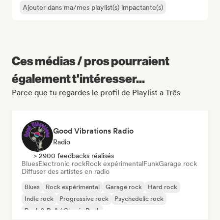
Ajouter dans ma/mes playlist(s) impactante(s)
Ces médias / pros pourraient
également t'intéresser...
Parce que tu regardes le profil de Playlist a Três
Good Vibrations Radio
Radio
> 2900 feedbacks réalisés
Blues
Electronic rock
Rock expérimental
Funk
Garage rock
Diffuser des artistes en radio
Blues
Rock expérimental
Garage rock
Hard rock
Indie rock
Progressive rock
Psychedelic rock
Rock & Roll / Classic Rock