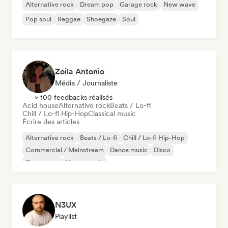
Alternative rock
Dream pop
Garage rock
New wave
Pop soul
Reggae
Shoegaze
Soul
Zoila Antonio
Média / Journaliste
> 100 feedbacks réalisés
Acid house
Alternative rock
Beats / Lo-fi
Chill / Lo-fi Hip-Hop
Classical music
Écrire des articles
Alternative rock
Beats / Lo-fi
Chill / Lo-fi Hip-Hop
Commercial / Mainstream
Dance music
Disco
Dream pop
House music
N3UX
Playlist