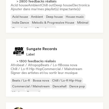
> 2800 feedbacks réalisés
Acid house
Ambient
Chill out
Deep house
Electronica
Ajouter dans ma/mes playlist(s) impactante(s)
Acid house
Ambient
Deep house
House music
Indie Dance
Melodic & Progressive House
Minimal
Organic House / Downtempo
Sungate Records
Label
> 1300 feedbacks réalisés
Afrobeat / Afropop
Beats / Lo-fi
Bossa nova
Chill / Lo-fi Hip-Hop
Commercial / Mainstream
Signer des artistes et/ou sortir leur musique
Beats / Lo-fi
Bossa nova
Chill / Lo-fi Hip-Hop
Commercial / Mainstream
Dancehall
Dance pop
Hip-hop
Pop soul