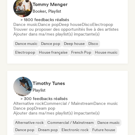
Tommy Menger
Booker, Playlist
> 1800 feedbacks réalisés
Dance music
Dance pop
Deep house
Disco
Electropop
Trouver ou proposer des opportunités live à des artistes
Ajouter dans ma/mes playlist(s) impactante(s)
Dance music
Dance pop
Deep house
Disco
Electropop
House française
French Pop
House music
Timothy Tunes
Playlist
> 300 feedbacks réalisés
Alternative rock
Commercial / Mainstream
Dance music
Dance pop
Dream pop
Ajouter dans ma/mes playlist(s) impactante(s)
Alternative rock
Commercial / Mainstream
Dance music
Dance pop
Dream pop
Electronic rock
Future house