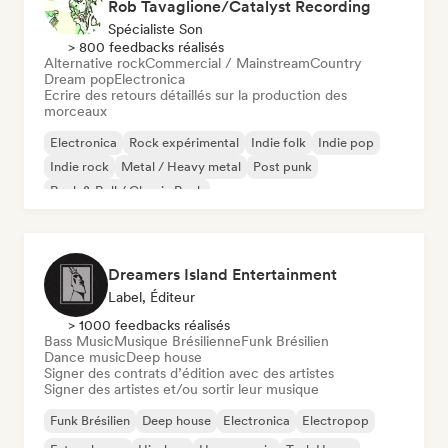
Rob Tavaglione/Catalyst Recording
Spécialiste Son
> 800 feedbacks réalisés
Alternative rock
Commercial / Mainstream
Country
Dream pop
Electronica
Ecrire des retours détaillés sur la production des
morceaux
Electronica
Rock expérimental
Indie folk
Indie pop
Indie rock
Metal / Heavy metal
Post punk
Rock & Roll / Classic Rock
Dreamers Island Entertainment
Label, Éditeur
> 1000 feedbacks réalisés
Bass Music
Musique Brésilienne
Funk Brésilien
Dance music
Deep house
Signer des contrats d’édition avec des artistes
Signer des artistes et/ou sortir leur musique
Funk Brésilien
Deep house
Electronica
Electropop