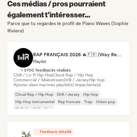
Ces médias / pros pourraient
également t'intéresser...
Parce que tu regardes le profil de Piano Waves (Sophie
Riviere)
RAP FRANÇAIS 2026 🔥🇫🇷 (Way Records)
Playlist
> 5700 feedbacks réalisés
Chill / Lo-fi Hip-Hop
Cloud Rap / Hip Hop
Commercial / Mainstream
Drill / Jersey
Hip-hop
Ajouter dans ma/mes playlist(s) impactante(s)
Cloud Rap / Hip Hop
Drill / Jersey
Hip-hop
Hip-Hop instrumental
Rap francais
Trap
Urban pop
Chill / Lo-fi Hip-Hop
Feedback détaillé