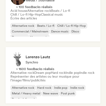
Média / Journaliste
> 100 feedbacks réalisés
Acid house
Alternative rock
Beats / Lo-fi
Chill / Lo-fi Hip-Hop
Classical music
Écrire des articles
Alternative rock
Beats / Lo-fi
Chill / Lo-fi Hip-Hop
Commercial / Mainstream
Dance music
Disco
Dream pop
House music
Lorenzo Lautz
Synchro
> 1600 feedbacks réalisés
Alternative rock
Dream pop
Hard rock
Indie pop
Indie rock
Représenter des artistes ou leur musique pour
l’image/films/publicités
Alternative rock
Hard rock
Indie pop
Indie rock
Metal / Heavy metal
New wave
Post punk
Psychedelic rock