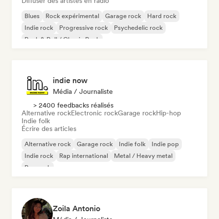
Diffuser des artistes en radio
Blues
Rock expérimental
Garage rock
Hard rock
Indie rock
Progressive rock
Psychedelic rock
Rock & Roll / Classic Rock
indie now
Média / Journaliste
> 2400 feedbacks réalisés
Alternative rock
Electronic rock
Garage rock
Hip-hop
Indie folk
Écrire des articles
Alternative rock
Garage rock
Indie folk
Indie pop
Indie rock
Rap international
Metal / Heavy metal
Pop rock
Zoila Antonio