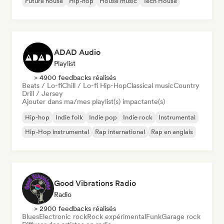
Future house
Hip-hop
House music
Tech House
ADAD Audio
Playlist
> 4900 feedbacks réalisés
Beats / Lo-fi
Chill / Lo-fi Hip-Hop
Classical music
Country
Drill / Jersey
Ajouter dans ma/mes playlist(s) impactante(s)
Hip-hop
Indie folk
Indie pop
Indie rock
Instrumental
Hip-Hop instrumental
Rap international
Rap en anglais
Good Vibrations Radio
Radio
> 2900 feedbacks réalisés
Blues
Electronic rock
Rock expérimental
Funk
Garage rock