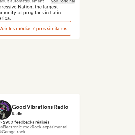
raduit automatiquement
Voir l'original
ressive Nation, the largest 
unity of prog fans in Latin 
rica.
Voir les médias / pros similaires
Good Vibrations Radio
Radio
> 2900 feedbacks réalisés
es
Electronic rock
Rock expérimental
k
Garage rock