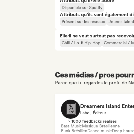
Attributs qu'il/elle adore
Disponible sur Spotify
Attributs qu'ils sont également d
Présent sur les réseaux
Jeunes talen
Elle·il ne veut surtout pas recevoir.
Chill / Lo-fi Hip-Hop
Commercial / M
Ces médias / pros pourr
Parce que tu regardes le profil de N
Label, Éditeur
> 1000 feedbacks réalisés
Bass Music
Musique Brésilienne
Funk Brésilien
Dance music
Deep hous