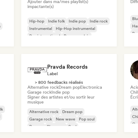
Ajouter dans ma/mes playlist(s)
Diff
impactante(s)
Blu
Hip-hop
Indie folk
Indie pop
Indie rock
a
Ha
Instrumental
Hip-Hop instrumental
Psy
Rap international
Rap en anglais
Roc
Pravda Records
Label
> 800 feedbacks réalisés
Alternative rock
Dream pop
Electronica
Aci
Garage rock
Indie pop
Chil
Signer des artistes et/ou sortir leur
Écri
musique
lk
Alt
Alternative rock
Dream pop
l
Chi
Garage rock
New wave
Pop soul
Co
Reggae
Shoegaze
Soul
Di