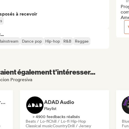
T
Prog
comm
isposés à recevoir
Ame
ts
..
ainstream
Dance pop
Hip-hop
R&B
Reggae
aient également t'intéresser...
acion Progresiva
Dreamers Island Entertainment
ADAD Audio
Playlist
> 4900 feedbacks réalisés
Beats / Lo-fi
Chill / Lo-fi Hip-Hop
Blu
e
Classical music
Country
Drill / Jersey
Fun