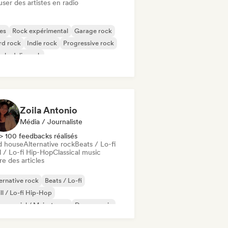
user des artistes en radio
es
Rock expérimental
Garage rock
rd rock
Indie rock
Progressive rock
chedelic rock
k & Roll / Classic Rock
Zoila Antonio
Média / Journaliste
> 100 feedbacks réalisés
d house
Alternative rock
Beats / Lo-fi
l / Lo-fi Hip-Hop
Classical music
re des articles
ernative rock
Beats / Lo-fi
ll / Lo-fi Hip-Hop
mmercial / Mainstream
Dance music
sco
Dream pop
House music