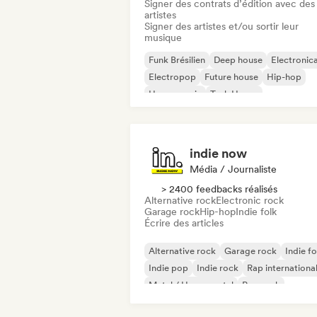
Signer des contrats d’édition avec des
artistes
Signer des artistes et/ou sortir leur
musique
Funk Brésilien
Deep house
Electronic
Electropop
Future house
Hip-hop
House music
Tech House
indie now
Média / Journaliste
> 2400 feedbacks réalisés
Alternative rock
Electronic rock
Garage rock
Hip-hop
Indie folk
Écrire des articles
Alternative rock
Garage rock
Indie fo
Indie pop
Indie rock
Rap internationa
Metal / Heavy metal
Pop rock