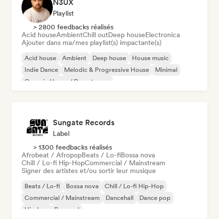
N3UX
Playlist
> 2800 feedbacks réalisés
Acid house
Ambient
Chill out
Deep house
Electronica
Ajouter dans ma/mes playlist(s) impactante(s)
Acid house
Ambient
Deep house
House music
Indie Dance
Melodic & Progressive House
Minimal
Organic House / Downtempo
Sungate Records
Label
> 1300 feedbacks réalisés
Afrobeat / Afropop
Beats / Lo-fi
Bossa nova
Chill / Lo-fi Hip-Hop
Commercial / Mainstream
Signer des artistes et/ou sortir leur musique
Beats / Lo-fi
Bossa nova
Chill / Lo-fi Hip-Hop
Commercial / Mainstream
Dancehall
Dance pop
Hip-hop
Pop soul