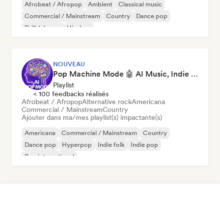
Afrobeat / Afropop
Ambient
Classical music
Commercial / Mainstream
Country
Dance pop
Drill / Jersey
Hip-hop
NOUVEAU
Pop Machine Mode 🤖 AI Music, Indie Pop & Dream Pop
Playlist
< 100 feedbacks réalisés
Afrobeat / Afropop
Alternative rock
Americana
Commercial / Mainstream
Country
Ajouter dans ma/mes playlist(s) impactante(s)
Americana
Commercial / Mainstream
Country
Dance pop
Hyperpop
Indie folk
Indie pop
Pop international