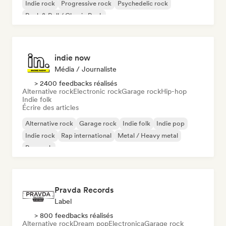
Indie rock
Progressive rock
Psychedelic rock
Rock & Roll / Classic Rock
indie now
Média / Journaliste
> 2400 feedbacks réalisés
Alternative rock
Electronic rock
Garage rock
Hip-hop
Indie folk
Écrire des articles
Alternative rock
Garage rock
Indie folk
Indie pop
Indie rock
Rap international
Metal / Heavy metal
Pop rock
Pravda Records
Label
> 800 feedbacks réalisés
Alternative rock
Dream pop
Electronica
Garage rock