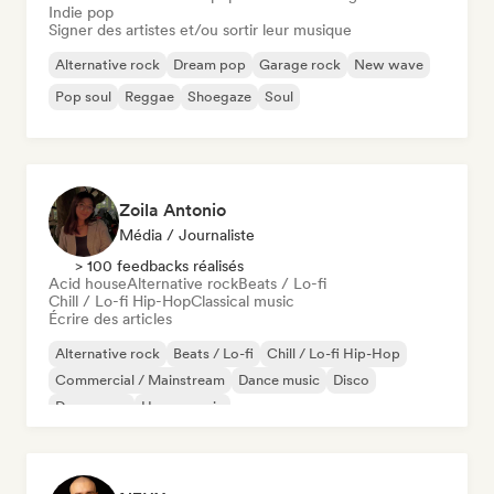
Indie pop
Signer des artistes et/ou sortir leur musique
Alternative rock
Dream pop
Garage rock
New wave
Pop soul
Reggae
Shoegaze
Soul
Zoila Antonio
Média / Journaliste
> 100 feedbacks réalisés
Acid house
Alternative rock
Beats / Lo-fi
Chill / Lo-fi Hip-Hop
Classical music
Écrire des articles
Alternative rock
Beats / Lo-fi
Chill / Lo-fi Hip-Hop
Commercial / Mainstream
Dance music
Disco
Dream pop
House music