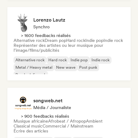
Lorenzo Lautz
Synchro
> 1600 feedbacks réalisés
Alternative rock
Dream pop
Hard rock
Indie pop
Indie rock
Représenter des artistes ou leur musique pour
l’image/films/publicités
Alternative rock
Hard rock
Indie pop
Indie rock
Metal / Heavy metal
New wave
Post punk
Psychedelic rock
songweb.net
Média / Journaliste
> 900 feedbacks réalisés
Musique africaine
Afrobeat / Afropop
Ambient
Classical music
Commercial / Mainstream
Écrire des articles