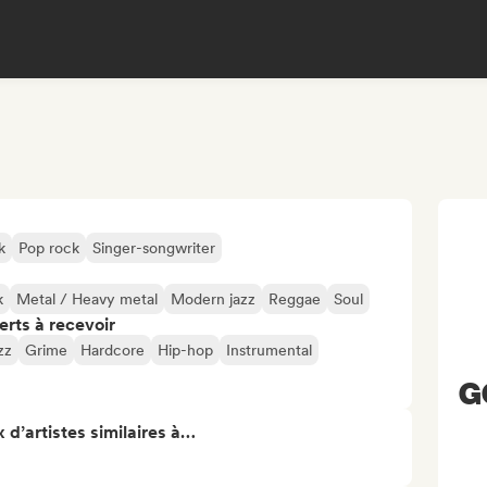
k
Pop rock
Singer-songwriter
k
Metal / Heavy metal
Modern jazz
Reggae
Soul
erts à recevoir
zz
Grime
Hardcore
Hip-hop
Instrumental
G
 d’artistes similaires à…