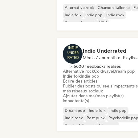
Alternative rock
Chanson italienne
Fu
Indie folk
Indie pop
Indie rock
Progressive rock
R&B
Indie Underrated
Média / Journaliste, Playlist, Influenceur·euse Sur Les Réseaux S
> 5600 feedbacks réalisés
Alternative rock
Coldwave
Dream pop
Indie folk
Indie pop
Écrire des articles
Publier des posts ou reels impactants s
mes réseaux sociaux
Ajouter dans ma/mes playlist(s)
impactante(s)
Dream pop
Indie folk
Indie pop
Indie rock
Post punk
Psychedelic po
Psychedelic rock
Shoegaze