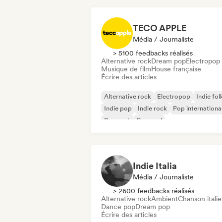
TECO APPLE
Média / Journaliste
> 5100 feedbacks réalisés
Alternative rock
Dream pop
Electropop
Musique de film
House française
Écrire des articles
Alternative rock
Electropop
Indie fol
Indie pop
Indie rock
Pop internationa
Pop rock
Pop soul
Indie Italia
Média / Journaliste
> 2600 feedbacks réalisés
Alternative rock
Ambient
Chanson itali
Dance pop
Dream pop
Écrire des articles