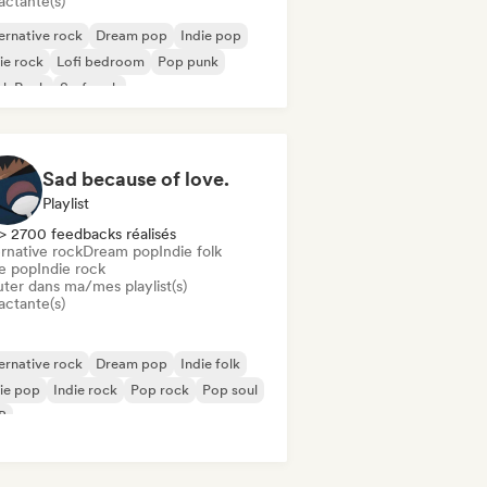
actante(s)
ernative rock
Dream pop
Indie pop
ie rock
Lofi bedroom
Pop punk
nk Rock
Surf rock
Sad because of love.
Playlist
> 2700 feedbacks réalisés
rnative rock
Dream pop
Indie folk
ie pop
Indie rock
uter dans ma/mes playlist(s)
actante(s)
ernative rock
Dream pop
Indie folk
ie pop
Indie rock
Pop rock
Pop soul
B