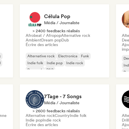
Célula Pop
Média / Journaliste
> 2400 feedbacks réalisés
Afrobeat / Afropop
Alternative rock
Alte
Ambient
Dream pop
Dub
Dee
Écrire des articles
Ajo
imp
k
Alternative rock
Electronica
Funk
De
l
Indie folk
Indie pop
Indie rock
Ind
Pop rock
R&B
Po
7Tage - 7 Songs
Média / Journaliste
> 2600 feedbacks réalisés
enne
Alternative rock
Country
Indie folk
Alte
Indie pop
Indie rock
Dril
Écrire des articles
Ajo