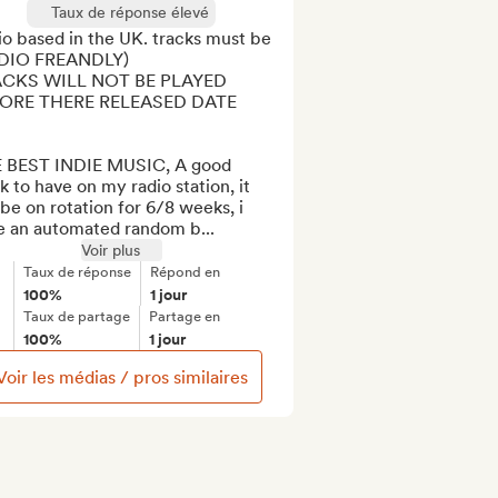
Taux de réponse élevé
o based in the UK. tracks must be 
DIO FREANDLY)

CKS WILL NOT BE PLAYED 
ORE THERE RELEASED DATE

 BEST INDIE MUSIC, A good 
k to have on my radio station, it 
 be on rotation for 6/8 weeks, i 
e an automated random b...
Voir plus
Taux de réponse
Répond en
100%
1 jour
Taux de partage
Partage en
100%
1 jour
Voir les médias / pros similaires