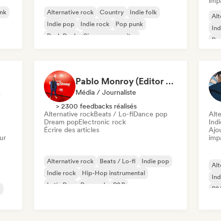
imp
nk
Alternative rock
Country
Indie folk
Alt
Indie pop
Indie rock
Pop punk
Ind
Punk Rock
Singer-songwriter
Pu
Pablo Monroy (Editor Rolling Stone México)
ociaux
Média / Journaliste
> 2300 feedbacks réalisés
Alternative rock
Beats / Lo-fi
Dance pop
Alte
Dream pop
Electronic rock
Ind
Écrire des articles
Ajo
ur
imp
Alternative rock
Beats / Lo-fi
Indie pop
Alt
Indie rock
Hip-Hop instrumental
Ind
Latin Pop
Pop rock
R&B
p
R&