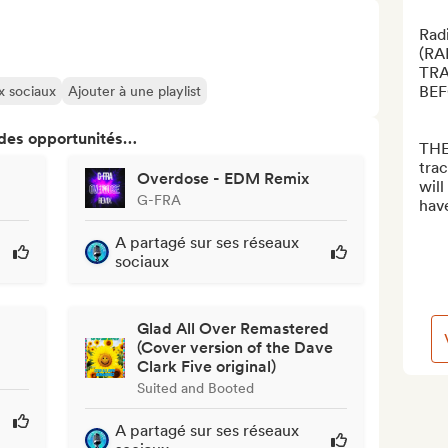
Radi
(RA
TRA
BEF
ux sociaux
Ajouter à une playlist
 des opportunités…
THE
trac
Overdose - EDM Remix
will
G-FRA
hav
A partagé sur ses réseaux
sociaux
Glad All Over Remastered
(Cover version of the Dave
Clark Five original)
Suited and Booted
A partagé sur ses réseaux