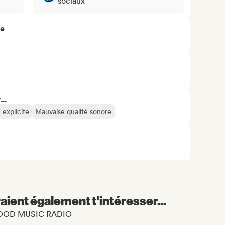
sociaux
re
..
explicite
Mauvaise qualité sonore
aient également t'intéresser...
e GOOD MUSIC RADIO