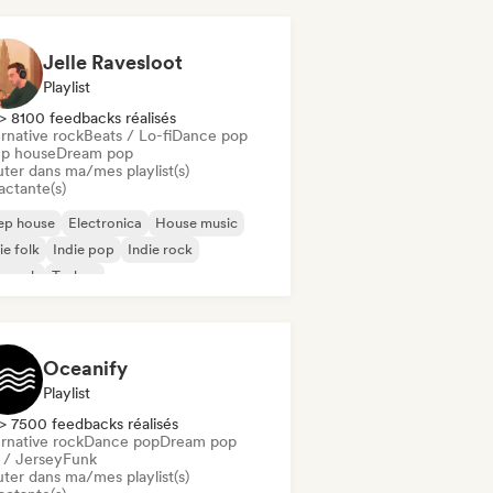
Jelle Ravesloot
Playlist
> 8100 feedbacks réalisés
rnative rock
Beats / Lo-fi
Dance pop
p house
Dream pop
uter dans ma/mes playlist(s)
actante(s)
ep house
Electronica
House music
ie folk
Indie pop
Indie rock
p rock
Techno
Oceanify
Playlist
> 7500 feedbacks réalisés
rnative rock
Dance pop
Dream pop
l / Jersey
Funk
uter dans ma/mes playlist(s)