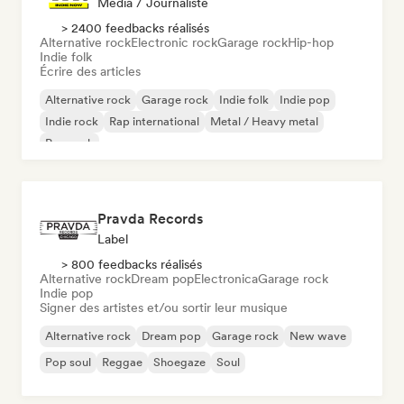
Média / Journaliste
> 2400 feedbacks réalisés
Alternative rock
Electronic rock
Garage rock
Hip-hop
Indie folk
Écrire des articles
Alternative rock
Garage rock
Indie folk
Indie pop
Indie rock
Rap international
Metal / Heavy metal
Pop rock
Pravda Records
Label
> 800 feedbacks réalisés
Alternative rock
Dream pop
Electronica
Garage rock
Indie pop
Signer des artistes et/ou sortir leur musique
Alternative rock
Dream pop
Garage rock
New wave
Pop soul
Reggae
Shoegaze
Soul