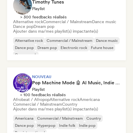
Timothy Tunes
Playlist
> 300 feedbacks réalisés
Alternative rock
Commercial / Mainstream
Dance music
Dance pop
Dream pop
Ajouter dans ma/mes playlist(s) impactante(s)
Alternative rock
Commercial / Mainstream
Dance music
Dance pop
Dream pop
Electronic rock
Future house
Garage rock
NOUVEAU
Pop Machine Mode 🤖 AI Music, Indie Pop & Dream Pop
Playlist
< 100 feedbacks réalisés
Afrobeat / Afropop
Alternative rock
Americana
Commercial / Mainstream
Country
Ajouter dans ma/mes playlist(s) impactante(s)
Americana
Commercial / Mainstream
Country
Dance pop
Hyperpop
Indie folk
Indie pop
Pop international