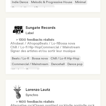
Indie Dance
Melodic & Progressive House
Minimal
Organic House / Downtempo
Sungate Records
Label
> 1300 feedbacks réalisés
Afrobeat / Afropop
Beats / Lo-fi
Bossa nova
Chill / Lo-fi Hip-Hop
Commercial / Mainstream
Signer des artistes et/ou sortir leur musique
Beats / Lo-fi
Bossa nova
Chill / Lo-fi Hip-Hop
Commercial / Mainstream
Dancehall
Dance pop
Hip-hop
Pop soul
Lorenzo Lautz
Synchro
> 1600 feedbacks réalisés
Alternative rock
Dream pop
Hard rock
Indie pop
Indie rock