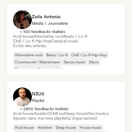
Zoila Antonio
Média / Journaliste
> 100 feedbacks réalisés
Acid house
Alternative rock
Beats / Lo-fi
Chill / Lo-fi Hip-Hop
Classical music
Écrire des articles
Alternative rock
Beats / Lo-fi
Chill / Lo-fi Hip-Hop
Commercial / Mainstream
Dance music
Disco
Dream pop
House music
N3UX
Playlist
> 2800 feedbacks réalisés
Acid house
Ambient
Chill out
Deep house
Electronica
Ajouter dans ma/mes playlist(s) impactante(s)
Acid house
Ambient
Deep house
House music