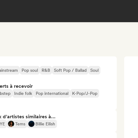
ainstream
Pop soul
R&B
Soft Pop / Ballad
Soul
erts à recevoir
bstep
Indie folk
Pop international
K-Pop/J-Pop
 d’artistes similaires à…
YE
Tems
Billie Eilish