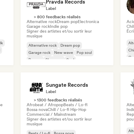
Pravda Records
Label
> 800 feedbacks réalisés
Alternative rock
Dream pop
Electronica
Aci
Garage rock
Indie pop
Chil
Signer des artistes et/ou sortir leur
Écri
musique
lk
Alt
Alternative rock
Dream pop
l
Chi
Garage rock
New wave
Pop soul
Co
Reggae
Shoegaze
Soul
Di
Sungate Records
Label
> 1300 feedbacks réalisés
se
Afrobeat / Afropop
Beats / Lo-fi
Alte
Bossa nova
Chill / Lo-fi Hip-Hop
Ind
Commercial / Mainstream
Rep
Signer des artistes et/ou sortir leur
pour
musique
Alt
Beats / Lo-fi
Bossa nova