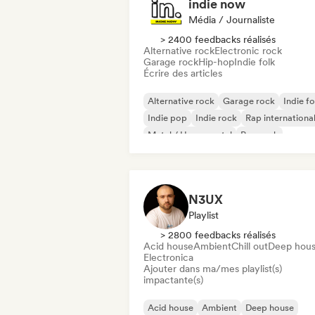
indie now
Média / Journaliste
> 2400 feedbacks réalisés
Alternative rock
Electronic rock
Garage rock
Hip-hop
Indie folk
Écrire des articles
Alternative rock
Garage rock
Indie fo
Indie pop
Indie rock
Rap internationa
Metal / Heavy metal
Pop rock
N3UX
Playlist
> 2800 feedbacks réalisés
Acid house
Ambient
Chill out
Deep hou
Electronica
Ajouter dans ma/mes playlist(s)
impactante(s)
Acid house
Ambient
Deep house