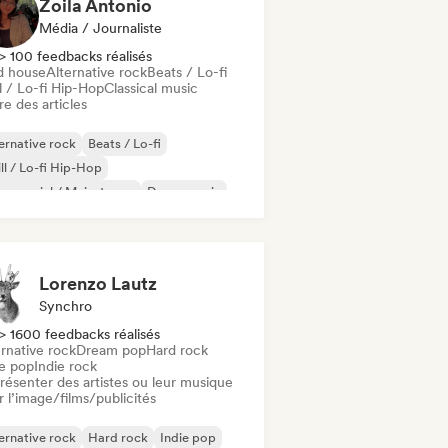
Zoila Antonio
Média / Journaliste
> 100 feedbacks réalisés
d house
Alternative rock
Beats / Lo-fi
l / Lo-fi Hip-Hop
Classical music
re des articles
ernative rock
Beats / Lo-fi
ll / Lo-fi Hip-Hop
mmercial / Mainstream
Dance music
sco
Dream pop
House music
Lorenzo Lautz
Synchro
> 1600 feedbacks réalisés
rnative rock
Dream pop
Hard rock
ie pop
Indie rock
résenter des artistes ou leur musique
 l’image/films/publicités
ernative rock
Hard rock
Indie pop