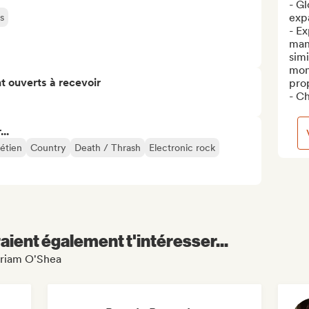
- Gl
expa
s
- Ex
man
simi
mone
t ouverts à recevoir
prop
- Ch
..
étien
Country
Death / Thrash
Electronic rock
aient également t'intéresser...
Miriam O'Shea