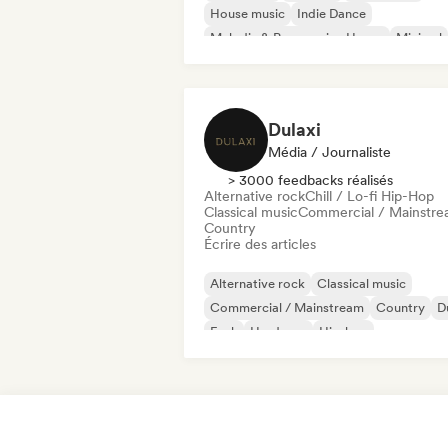
House music
Indie Dance
Melodic & Progressive House
Minimal
Organic House / Downtempo
Dulaxi
Média / Journaliste
> 3000 feedbacks réalisés
Alternative rock
Chill / Lo-fi Hip-Hop
Classical music
Commercial / Mainstr
Country
Écrire des articles
Alternative rock
Classical music
Commercial / Mainstream
Country
D
Funk
Hardcore
Hip-hop