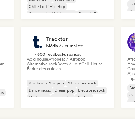
Ind
Chill / Lo-fi Hip-Hop
Ne
Commercial / Mainstream
Dancehall
Dance pop
Hip-hop
Pop soul
Tracktor
Média / Journaliste
> 600 feedbacks réalisés
Acid house
Afrobeat / Afropop
Afr
eam
Alternative rock
Beats / Lo-fi
Chill House
Ame
Écrire des articles
Cou
Ajo
imp
Afrobeat / Afropop
Alternative rock
Am
Dance music
Dream pop
Electronic rock
ub
Co
Electropop
French Pop
Hip-hop
Ind