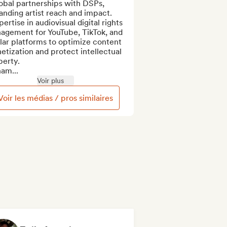
obal partnerships with DSPs, 
nding artist reach and impact.

pertise in audiovisual digital rights 
agement for YouTube, TikTok, and 
lar platforms to optimize content 
tization and protect intellectual 
erty.

am...
Voir plus
Voir les médias / pros similaires