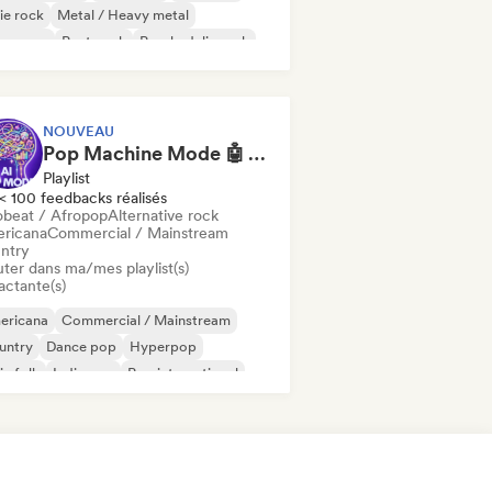
ie rock
Metal / Heavy metal
w wave
Post punk
Psychedelic rock
NOUVEAU
Pop Machine Mode 🤖 AI Music, Indie Pop & Dream Pop
Playlist
< 100 feedbacks réalisés
obeat / Afropop
Alternative rock
ricana
Commercial / Mainstream
ntry
uter dans ma/mes playlist(s)
actante(s)
ericana
Commercial / Mainstream
untry
Dance pop
Hyperpop
ie folk
Indie pop
Pop international