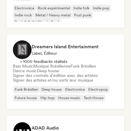
Electronica
Rock expérimental
Indie folk
Indie pop
Indie rock
Metal / Heavy metal
Post punk
Rock & Roll / Classic Rock
Dreamers Island Entertainment
Label, Éditeur
> 1000 feedbacks réalisés
Bass Music
Musique Brésilienne
Funk Brésilien
Dance music
Deep house
Signer des contrats d’édition avec des artistes
Signer des artistes et/ou sortir leur musique
Funk Brésilien
Deep house
Electronica
Electropop
Future house
Hip-hop
House music
Tech House
ADAD Audio