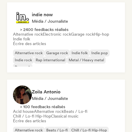
indie now
Média / Journaliste
> 2400 feedbacks réalisés
Alternative rock
Electronic rock
Garage rock
Hip-hop
Indie folk
Écrire des articles
Alternative rock
Garage rock
Indie folk
Indie pop
Indie rock
Rap international
Metal / Heavy metal
Pop rock
Zoila Antonio
Média / Journaliste
> 100 feedbacks réalisés
Acid house
Alternative rock
Beats / Lo-fi
Chill / Lo-fi Hip-Hop
Classical music
Écrire des articles
Alternative rock
Beats / Lo-fi
Chill / Lo-fi Hip-Hop