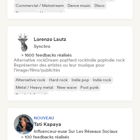
Commercial / Mainstream
Dance music
Disco
Dream pop
House music
Lorenzo Lautz
Synchro
> 1600 feedbacks réalisés
Alternative rock
Dream pop
Hard rock
Indie pop
Indie rock
Représenter des artistes ou leur musique pour
l’image/films/publicités
Alternative rock
Hard rock
Indie pop
Indie rock
Metal / Heavy metal
New wave
Post punk
Psychedelic rock
NOUVEAU
Tati Kapaya
Influenceur·euse Sur Les Réseaux Sociaux
< 100 feedbacks réalisés