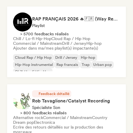
RAP FRANÇAIS 2026 🔥🇫🇷 (Way Records)
Playlist
> 5700 feedbacks réalisés
Chill / Lo-fi Hip-Hop
Cloud Rap / Hip Hop
Commercial / Mainstream
Drill / Jersey
Hip-hop
Ajouter dans ma/mes playlist(s) impactante(s)
Cloud Rap / Hip Hop
Drill / Jersey
Hip-hop
Hip-Hop instrumental
Rap francais
Trap
Urban pop
Chill / Lo-fi Hip-Hop
Feedback détaillé
Rob Tavaglione/Catalyst Recording
Spécialiste Son
> 800 feedbacks réalisés
Alternative rock
Commercial / Mainstream
Country
Dream pop
Electronica
Ecrire des retours détaillés sur la production des
morceaux