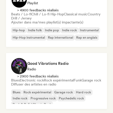
Playlist
> 4900 feedbacks réalisés
Beats / Lo-fi
Chill / Lo-fi Hip-Hop
Classical music
Country
Drill / Jersey
Ajouter dans ma/mes playlist(s) impactante(s)
Hip-hop
Indie folk
Indie pop
Indie rock
Instrumental
Hip-Hop instrumental
Rap international
Rap en anglais
Good Vibrations Radio
Radio
> 2900 feedbacks réalisés
Blues
Electronic rock
Rock expérimental
Funk
Garage rock
Diffuser des artistes en radio
Blues
Rock expérimental
Garage rock
Hard rock
Indie rock
Progressive rock
Psychedelic rock
Rock & Roll / Classic Rock