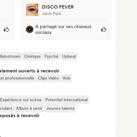
DISCO FEVER
Janis Park
A partagé sur ses réseaux
sociaux
Mainstream
Onirique
Psyché
Upbeat
alement ouverts à recevoir
on professionnelle
Clips vidéo
Voix
Expérience sur scène
Potentiel international
pendant
Album à venir
Jeunes talents
isposés à recevoir