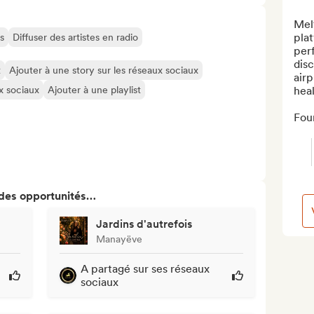
Melt
plat
s
Diffuser des artistes en radio
perf
disc
t
Ajouter à une story sur les réseaux sociaux
airp
ux sociaux
Ajouter à une playlist
heal
Fou
 des opportunités…
Jardins d'autrefois
Manayëve
A partagé sur ses réseaux
sociaux