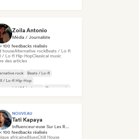
k & Roll / Classic Rock
Zoila Antonio
Média / Journaliste
> 100 feedbacks réalisés
d house
Alternative rock
Beats / Lo-fi
l / Lo-fi Hip-Hop
Classical music
re des articles
ernative rock
Beats / Lo-fi
ll / Lo-fi Hip-Hop
mmercial / Mainstream
Dance music
sco
Dream pop
House music
NOUVEAU
Tati Kapaya
Influenceur·euse Sur Les Réseaux Sociaux
< 100 feedbacks réalisés
ique africaine
Blues
Chill House