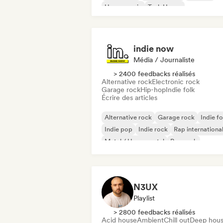
House music
Tech House
indie now
Média / Journaliste
> 2400 feedbacks réalisés
Alternative rock
Electronic rock
Garage rock
Hip-hop
Indie folk
Écrire des articles
Alternative rock
Garage rock
Indie fo
Indie pop
Indie rock
Rap internationa
Metal / Heavy metal
Pop rock
N3UX
Playlist
> 2800 feedbacks réalisés
Acid house
Ambient
Chill out
Deep hou