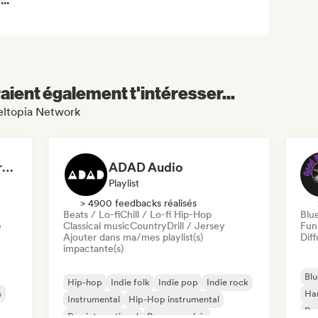
..
aient également t'intéresser...
Meltopia Network
Dreamers Island Entertainment
ADAD Audio
Playlist
> 4900 feedbacks réalisés
Beats / Lo-fi
Chill / Lo-fi Hip-Hop
Blu
e
Classical music
Country
Drill / Jersey
Fun
Ajouter dans ma/mes playlist(s)
Diff
impactante(s)
Blu
Hip-hop
Indie folk
Indie pop
Indie rock
a
Ha
Instrumental
Hip-Hop instrumental
Psy
Rap international
Rap en anglais