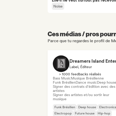
Elle·il ne veut surtout pas recevoir.
Noise
Ces médias / pros pourr
Parce que tu regardes le profil de 
Label, Éditeur
> 1000 feedbacks réalisés
Bass Music
Musique Brésilienne
Funk Brésilien
Dance music
Deep hous
Signer des contrats d’édition avec des
artistes
Signer des artistes et/ou sortir leur
musique
Funk Brésilien
Deep house
Electronic
Electropop
Future house
Hip-hop