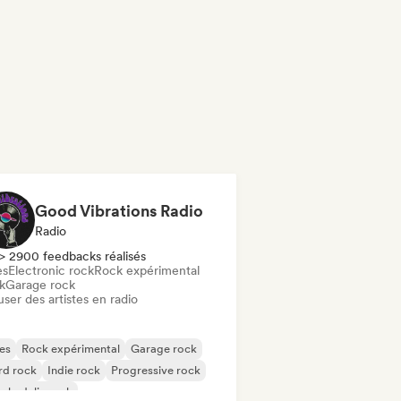
Good Vibrations Radio
Radio
> 2900 feedbacks réalisés
es
Electronic rock
Rock expérimental
k
Garage rock
user des artistes en radio
es
Rock expérimental
Garage rock
rd rock
Indie rock
Progressive rock
chedelic rock