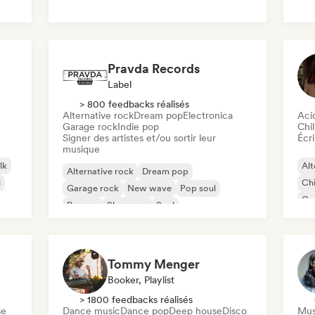
Roc
Pravda Records
Label
> 800 feedbacks réalisés
Alternative rock
Dream pop
Electronica
Aci
Garage rock
Indie pop
Chil
Signer des artistes et/ou sortir leur
Écri
musique
lk
Alt
Alternative rock
Dream pop
l
Chi
Garage rock
New wave
Pop soul
Co
Reggae
Shoegaze
Soul
Di
Tommy Menger
Booker, Playlist
> 1800 feedbacks réalisés
se
Dance music
Dance pop
Deep house
Disco
Mus