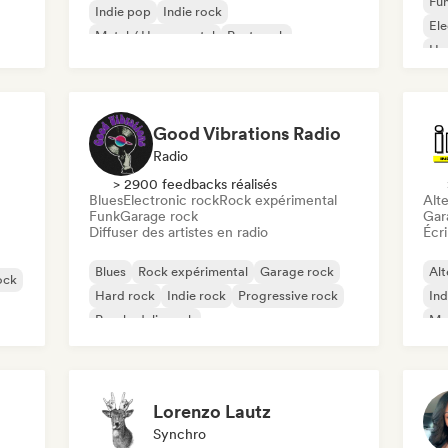
Fun
Indie pop
Indie rock
El
Metal / Heavy metal
Post punk
Ho
Rock & Roll / Classic Rock
Good Vibrations Radio
Radio
> 2900 feedbacks réalisés
Blues
Electronic rock
Rock expérimental
Alte
Funk
Garage rock
Gar
Diffuser des artistes en radio
Écri
Blues
Rock expérimental
Garage rock
Alt
ock
Hard rock
Indie rock
Progressive rock
Ind
Psychedelic rock
Met
Rock & Roll / Classic Rock
Lorenzo Lautz
Synchro