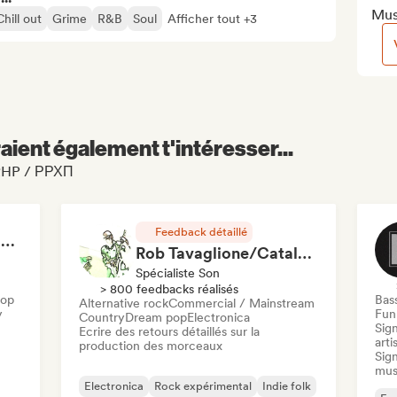
Mus
Chill out
Grime
R&B
Soul
Afficher tout +3
aient également t'intéresser...
 RRHP / РРХП
Feedback détaillé
RAP FRANÇAIS 2026 🔥🇫🇷 (Way Records)
Rob Tavaglione/Catalyst Recording
Spécialiste Son
> 800 feedbacks réalisés
Hop
Bas
Alternative rock
Commercial / Mainstream
y
Funk
Country
Dream pop
Electronica
Sign
Ecrire des retours détaillés sur la
arti
production des morceaux
Sign
mus
Electronica
Rock expérimental
Indie folk