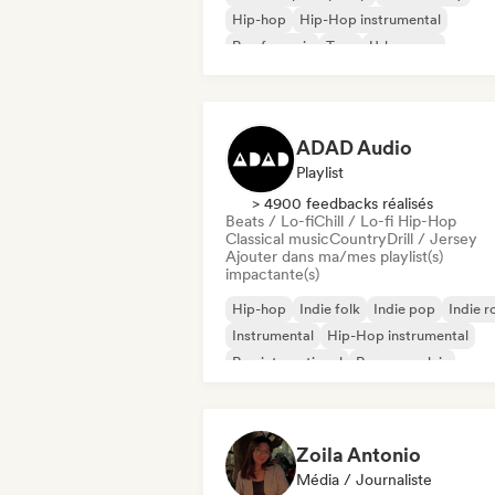
Hip-hop
Hip-Hop instrumental
Rap francais
Trap
Urban pop
Chill / Lo-fi Hip-Hop
ADAD Audio
Playlist
> 4900 feedbacks réalisés
Beats / Lo-fi
Chill / Lo-fi Hip-Hop
Classical music
Country
Drill / Jersey
Ajouter dans ma/mes playlist(s)
impactante(s)
Hip-hop
Indie folk
Indie pop
Indie r
Instrumental
Hip-Hop instrumental
Rap international
Rap en anglais
Zoila Antonio
Média / Journaliste