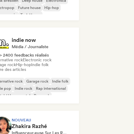
k Brésilien
Deep house
Electronica
ectropop
Future house
Hip-hop
use music
Tech House
indie now
Média / Journaliste
> 2400 feedbacks réalisés
rnative rock
Electronic rock
age rock
Hip-hop
Indie folk
re des articles
ernative rock
Garage rock
Indie folk
ie pop
Indie rock
Rap international
al / Heavy metal
Pop rock
NOUVEAU
Zhakira Razhé
Influenceur·euse Sur Les Réseaux Sociaux