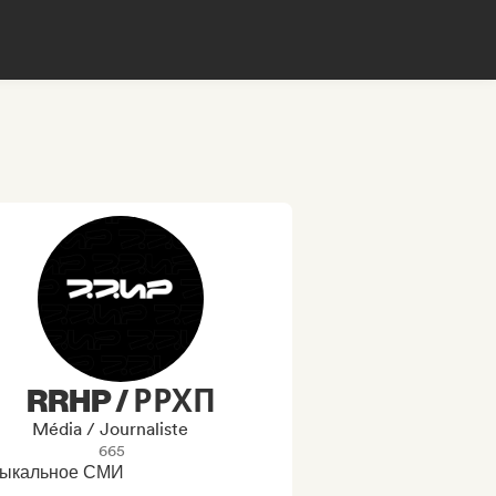
RRHP / РРХП
Média / Journaliste
665
ыкальное СМИ
