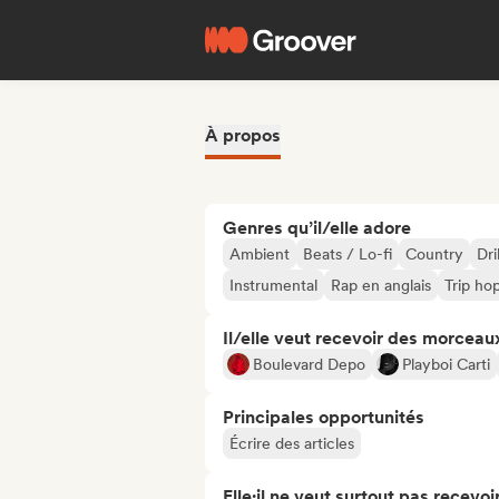
À propos
Genres qu’il/elle adore
Ambient
Beats / Lo-fi
Country
Dri
Instrumental
Rap en anglais
Trip ho
Il/elle veut recevoir des morceaux
Boulevard Depo
Playboi Carti
Principales opportunités
Écrire des articles
Elle·il ne veut surtout pas recevoir.