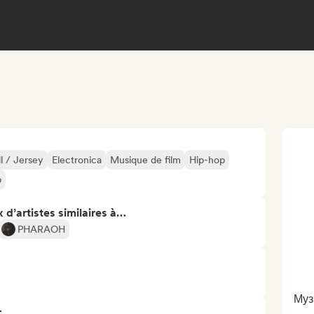
ll / Jersey
Electronica
Musique de film
Hip-hop
p
 d’artistes similaires à…
PHARAOH
Муз
..