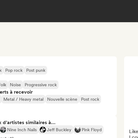
k
Pop rock
Post punk
folk
Noise
Progressive rock
erts à recevoir
Metal / Heavy metal
Nouvelle scène
Post rock
 d’artistes similaires à…
Nine Inch Nails
Jeff Buckley
Pink Floyd
Like
I c