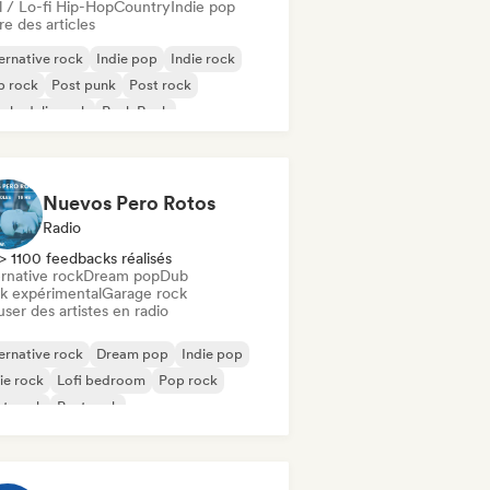
l / Lo-fi Hip-Hop
Country
Indie pop
re des articles
ernative rock
Indie pop
Indie rock
p rock
Post punk
Post rock
chedelic rock
Punk Rock
Nuevos Pero Rotos
Radio
> 1100 feedbacks réalisés
rnative rock
Dream pop
Dub
k expérimental
Garage rock
user des artistes en radio
ernative rock
Dream pop
Indie pop
ie rock
Lofi bedroom
Pop rock
st punk
Post rock