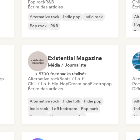
Pop rock
R&B
Chil
Écrire des articles
Écri
Alternative rock
Indie pop
Indie rock
Alt
Po
Pop rock
R&B
Psy
Existential Magazine
Média / Journaliste
> 5700 feedbacks réalisés
op
Alternative rock
Beats / Lo-fi
Alte
Chill / Lo-fi Hip-Hop
Dream pop
Electropop
Roc
Écrire des articles
Diff
Alternative rock
Indie folk
Indie pop
Alt
Indie rock
Lofi bedroom
Pop punk
Ind
Pop rock
Singer-songwriter
Po