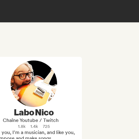
Labo Nico
Chaîne Youtube / Twitch
1.8k
1.4k
725
 you, I'm a musician, and like you, 
ompose and make songs.
