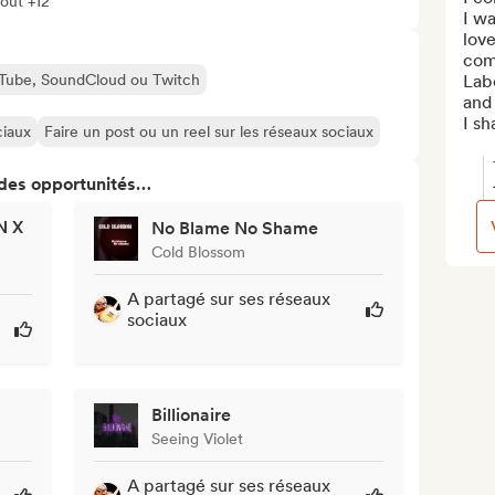
tout +12
I wa
love
comp
ouTube, SoundCloud ou Twitch
Labo
and 
I sh
ciaux
Faire un post ou un reel sur les réseaux sociaux
 des opportunités…
 X
No Blame No Shame
Cold Blossom
A partagé sur ses réseaux
sociaux
Billionaire
Seeing Violet
A partagé sur ses réseaux