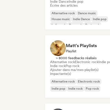
Indie Dance
Indie pop
Écrire des articles
Alternative rock
Dance music
House music
Indie Dance
Indie pop
Indie rock
Pop rock
Post punk
Matt's Playlists
Playlist
> 8000 feedbacks réalisés
Alternative rock
Electronic rock
Indie p
Indie rock
Pop rock
Ajouter dans ma/mes playlist(s)
impactante(s)
Alternative rock
Electronic rock
Indie pop
Indie rock
Pop rock