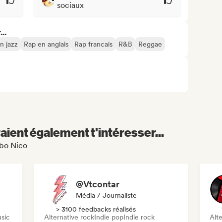
sociaux
..
n jazz
Rap en anglais
Rap francais
R&B
Reggae
aient également t'intéresser...
abo Nico
@Vtcontar
Média / Journaliste
> 3100 feedbacks réalisés
sic
Alternative rock
Indie pop
Indie rock
Alte