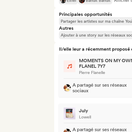
Eiffel
Bandit Bandit
Afficher 
Principales opportunités
Partager les artistes sur ma chaîne Y
Autres
Ajouter à une story sur les réseaux so
Il/elle leur a récemment proposé
MOMENTS ON MY OWN
FLANEL 7Y7
Pierre Flanelle
A partagé sur ses réseaux
sociaux
July
Lowell
A partagé sur ses réseaux