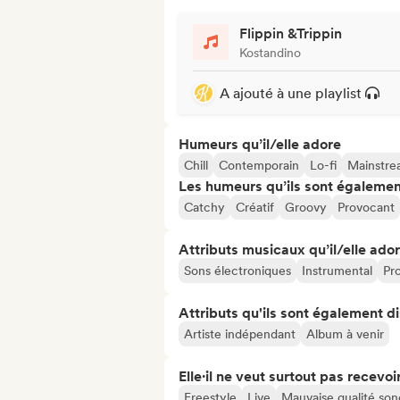
Flippin &Trippin
Kostandino
A ajouté à une playlist
Humeurs qu’il/elle adore
Chill
Contemporain
Lo-fi
Mainstr
Les humeurs qu’ils sont égalemen
Catchy
Créatif
Groovy
Provocant
Attributs musicaux qu’il/elle ado
Sons électroniques
Instrumental
Pr
Attributs qu'ils sont également d
Artiste indépendant
Album à venir
Elle·il ne veut surtout pas recevoir.
Freestyle
Live
Mauvaise qualité son