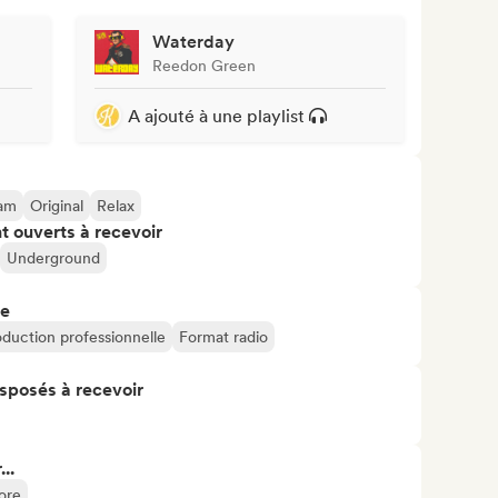
Waterday
Reedon Green
A ajouté à une playlist
eam
Original
Relax
t ouverts à recevoir
Underground
re
oduction professionnelle
Format radio
isposés à recevoir
..
ore