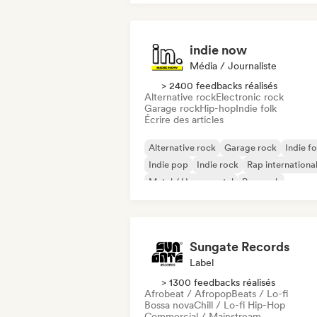
indie now
Média / Journaliste
> 2400 feedbacks réalisés
Alternative rock
Electronic rock
Garage rock
Hip-hop
Indie folk
Écrire des articles
Alternative rock
Garage rock
Indie fo
Indie pop
Indie rock
Rap internationa
Metal / Heavy metal
Pop rock
Sungate Records
Label
> 1300 feedbacks réalisés
Afrobeat / Afropop
Beats / Lo-fi
Bossa nova
Chill / Lo-fi Hip-Hop
Commercial / Mainstream