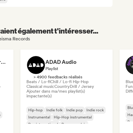
aient également t'intéresser...
leisma Records
Dreamers Island Entertainment
ADAD Audio
Playlist
> 4900 feedbacks réalisés
Beats / Lo-fi
Chill / Lo-fi Hip-Hop
Blu
e
Classical music
Country
Drill / Jersey
Fun
Ajouter dans ma/mes playlist(s)
Diff
impactante(s)
Blu
Hip-hop
Indie folk
Indie pop
Indie rock
a
Ha
Instrumental
Hip-Hop instrumental
Psy
Rap international
Rap en anglais
Roc