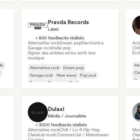
Pravda Records
Label
> 800 feedbacks réalisés
Alternative rock
Dream pop
Electronica
Aci
Garage rock
Indie pop
Chil
Signer des artistes et/ou sortir leur
Écri
musique
lk
Alt
Alternative rock
Dream pop
l
Chi
Garage rock
New wave
Pop soul
Co
Reggae
Shoegaze
Soul
Di
Dulaxi
Média / Journaliste
> 3000 feedbacks réalisés
Alternative rock
Chill / Lo-fi Hip-Hop
Mus
Classical music
Commercial / Mainstream
Clas
Country
Publ