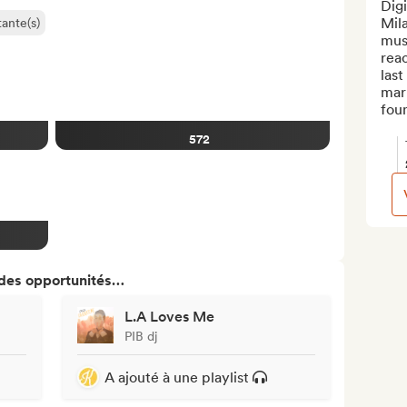
Dig
Mila
ante(s)
mus
rea
last
mark
fou
572
 des opportunités…
L.A Loves Me
PIB dj
A ajouté à une playlist