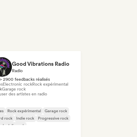
Good Vibrations Radio
Radio
> 2900 feedbacks réalisés
es
Electronic rock
Rock expérimental
k
Garage rock
user des artistes en radio
es
Rock expérimental
Garage rock
rd rock
Indie rock
Progressive rock
chedelic rock
k & Roll / Classic Rock