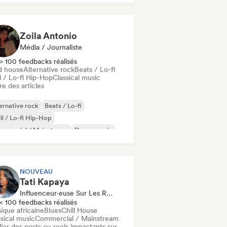
Zoila Antonio
Média / Journaliste
> 100 feedbacks réalisés
d house
Alternative rock
Beats / Lo-fi
l / Lo-fi Hip-Hop
Classical music
re des articles
ernative rock
Beats / Lo-fi
ll / Lo-fi Hip-Hop
mmercial / Mainstream
Dance music
sco
Dream pop
House music
NOUVEAU
Tati Kapaya
Influenceur·euse Sur Les Réseaux Sociaux
< 100 feedbacks réalisés
ique africaine
Blues
Chill House
sical music
Commercial / Mainstream
ier des posts ou reels impactants sur