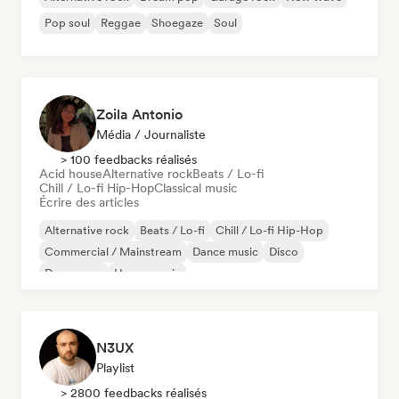
Pop soul
Reggae
Shoegaze
Soul
Zoila Antonio
Média / Journaliste
> 100 feedbacks réalisés
Acid house
Alternative rock
Beats / Lo-fi
Chill / Lo-fi Hip-Hop
Classical music
Écrire des articles
Alternative rock
Beats / Lo-fi
Chill / Lo-fi Hip-Hop
Commercial / Mainstream
Dance music
Disco
Dream pop
House music
N3UX
Playlist
> 2800 feedbacks réalisés