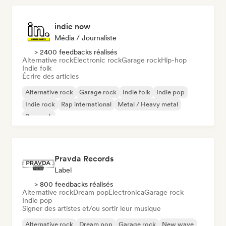
indie now
Média / Journaliste
> 2400 feedbacks réalisés
Alternative rock
Electronic rock
Garage rock
Hip-hop
Indie folk
Écrire des articles
Alternative rock
Garage rock
Indie folk
Indie pop
Indie rock
Rap international
Metal / Heavy metal
Pop rock
Pravda Records
Label
> 800 feedbacks réalisés
Alternative rock
Dream pop
Electronica
Garage rock
Indie pop
Signer des artistes et/ou sortir leur musique
Alternative rock
Dream pop
Garage rock
New wave