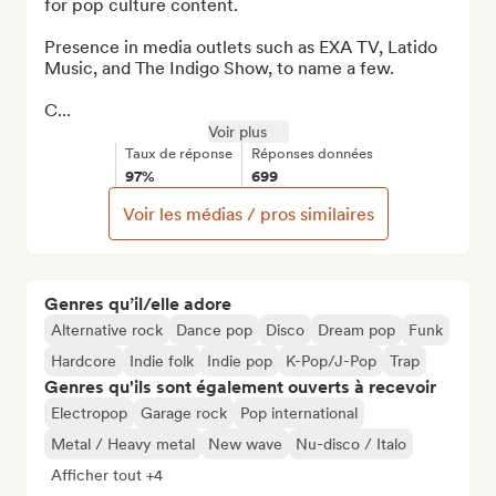
for pop culture content.

Presence in media outlets such as EXA TV, Latido 
Music, and The Indigo Show, to name a few.

C...
Voir plus
Taux de réponse
Réponses données
97%
699
Voir les médias / pros similaires
Genres qu’il/elle adore
Alternative rock
Dance pop
Disco
Dream pop
Funk
Hardcore
Indie folk
Indie pop
K-Pop/J-Pop
Trap
Genres qu'ils sont également ouverts à recevoir
Electropop
Garage rock
Pop international
Metal / Heavy metal
New wave
Nu-disco / Italo
Afficher tout +4