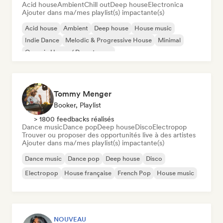
Acid house
Ambient
Chill out
Deep house
Electronica
Ajouter dans ma/mes playlist(s) impactante(s)
Acid house
Ambient
Deep house
House music
Indie Dance
Melodic & Progressive House
Minimal
Organic House / Downtempo
Tommy Menger
Booker, Playlist
> 1800 feedbacks réalisés
Dance music
Dance pop
Deep house
Disco
Electropop
Trouver ou proposer des opportunités live à des artistes
Ajouter dans ma/mes playlist(s) impactante(s)
Dance music
Dance pop
Deep house
Disco
Electropop
House française
French Pop
House music
NOUVEAU