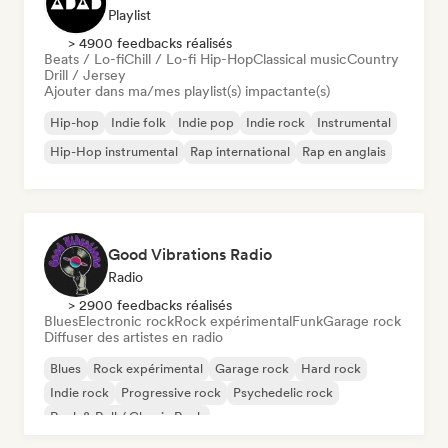
Playlist
> 4900 feedbacks réalisés
Beats / Lo-fi
Chill / Lo-fi Hip-Hop
Classical music
Country
Drill / Jersey
Ajouter dans ma/mes playlist(s) impactante(s)
Hip-hop
Indie folk
Indie pop
Indie rock
Instrumental
Hip-Hop instrumental
Rap international
Rap en anglais
Good Vibrations Radio
Radio
> 2900 feedbacks réalisés
Blues
Electronic rock
Rock expérimental
Funk
Garage rock
Diffuser des artistes en radio
Blues
Rock expérimental
Garage rock
Hard rock
Indie rock
Progressive rock
Psychedelic rock
Rock & Roll / Classic Rock