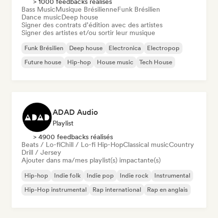
> 1000 feedbacks réalisés
Bass Music
Musique Brésilienne
Funk Brésilien
Dance music
Deep house
Signer des contrats d’édition avec des artistes
Signer des artistes et/ou sortir leur musique
Funk Brésilien
Deep house
Electronica
Electropop
Future house
Hip-hop
House music
Tech House
ADAD Audio
Playlist
> 4900 feedbacks réalisés
Beats / Lo-fi
Chill / Lo-fi Hip-Hop
Classical music
Country
Drill / Jersey
Ajouter dans ma/mes playlist(s) impactante(s)
Hip-hop
Indie folk
Indie pop
Indie rock
Instrumental
Hip-Hop instrumental
Rap international
Rap en anglais