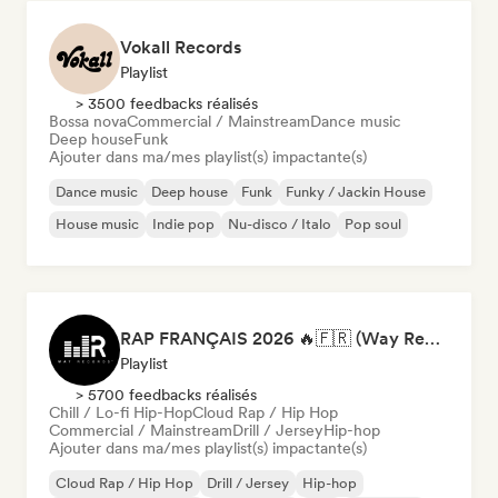
Vokall Records
Playlist
> 3500 feedbacks réalisés
Bossa nova
Commercial / Mainstream
Dance music
Deep house
Funk
Ajouter dans ma/mes playlist(s) impactante(s)
Dance music
Deep house
Funk
Funky / Jackin House
House music
Indie pop
Nu-disco / Italo
Pop soul
RAP FRANÇAIS 2026 🔥🇫🇷 (Way Records)
Playlist
> 5700 feedbacks réalisés
Chill / Lo-fi Hip-Hop
Cloud Rap / Hip Hop
Commercial / Mainstream
Drill / Jersey
Hip-hop
Ajouter dans ma/mes playlist(s) impactante(s)
Cloud Rap / Hip Hop
Drill / Jersey
Hip-hop