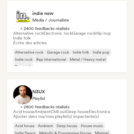
indie now
Média / Journaliste
> 2400 feedbacks réalisés
Alternative rock
Electronic rock
Garage rock
Hip-hop
Indie folk
Écrire des articles
Alternative rock
Garage rock
Indie folk
Indie pop
Indie rock
Rap international
Metal / Heavy metal
Pop rock
N3UX
Playlist
> 2800 feedbacks réalisés
Acid house
Ambient
Chill out
Deep house
Electronica
Ajouter dans ma/mes playlist(s) impactante(s)
Acid house
Ambient
Deep house
House music
Indie Dance
Melodic & Progressive House
Minimal