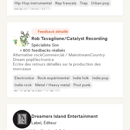
Hip-Hop instrumental
Rap francais
Trap
Urban pop
Chill / Lo-fi Hip-Hop
Feedback détaillé
Rob Tavaglione/Catalyst Recording
Spécialiste Son
> 800 feedbacks réalisés
Alternative rock
Commercial / Mainstream
Country
Dream pop
Electronica
Ecrire des retours détaillés sur la production des
morceaux
Electronica
Rock expérimental
Indie folk
Indie pop
Indie rock
Metal / Heavy metal
Post punk
Rock & Roll / Classic Rock
Dreamers Island Entertainment
Label, Éditeur