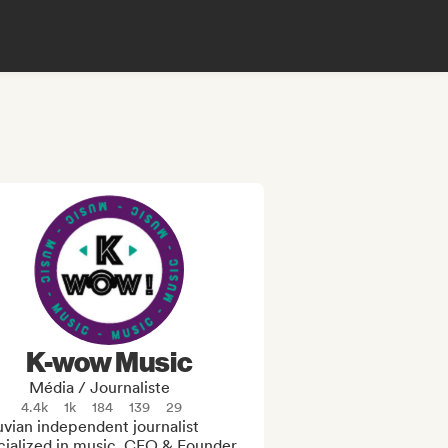
K-wow Music
Média / Journaliste
4.4k
1k
184
139
29
vian independent journalist 
cialized in music. CEO & Founder 