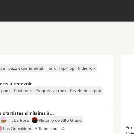
ica
Jazz expérimental
Funk
Hip-hop
Indie folk
erts à recevoir
t punk
Post rock
Progressive rock
Psychedelic pop
 d’artistes similaires à…
Hit La Rosa
Plutonio de Alto Grado
Peru
Los Outsaiders
Afficher tout +4
spe