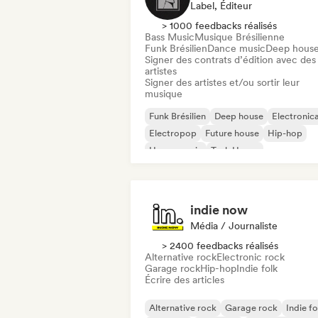
Label, Éditeur
> 1000 feedbacks réalisés
Bass Music
Musique Brésilienne
Funk Brésilien
Dance music
Deep hous
Signer des contrats d’édition avec des
artistes
Signer des artistes et/ou sortir leur
musique
Funk Brésilien
Deep house
Electronic
Electropop
Future house
Hip-hop
House music
Tech House
indie now
Média / Journaliste
> 2400 feedbacks réalisés
Alternative rock
Electronic rock
Garage rock
Hip-hop
Indie folk
Écrire des articles
Alternative rock
Garage rock
Indie fo