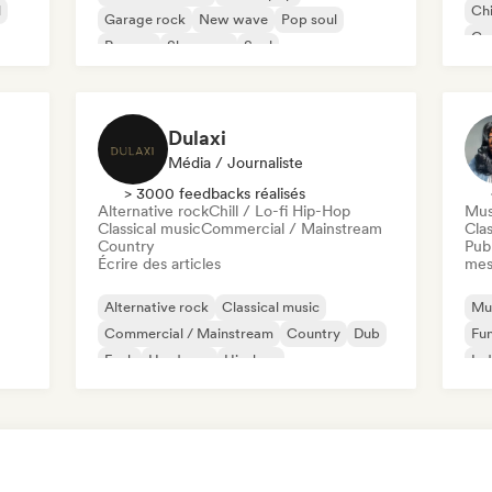
l
Chi
Garage rock
New wave
Pop soul
Co
Reggae
Shoegaze
Soul
Di
Dulaxi
Média / Journaliste
> 3000 feedbacks réalisés
Alternative rock
Chill / Lo-fi Hip-Hop
Mus
Classical music
Commercial / Mainstream
Clas
Country
Publ
Écrire des articles
mes
Alternative rock
Classical music
Mus
Commercial / Mainstream
Country
Dub
Fu
Funk
Hardcore
Hip-hop
Ind