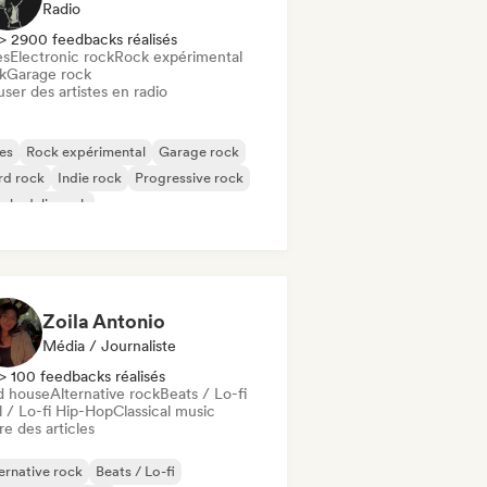
Radio
> 2900 feedbacks réalisés
es
Electronic rock
Rock expérimental
k
Garage rock
user des artistes en radio
es
Rock expérimental
Garage rock
rd rock
Indie rock
Progressive rock
chedelic rock
k & Roll / Classic Rock
Zoila Antonio
Média / Journaliste
> 100 feedbacks réalisés
d house
Alternative rock
Beats / Lo-fi
l / Lo-fi Hip-Hop
Classical music
re des articles
ernative rock
Beats / Lo-fi