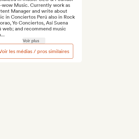
K-wow Music. Currently work as 
tent Manager and write about 
c in Conciertos Perú also in Rock 
rao, Yo Conciertos, Así Suena 
ú web; and recommend music 
...
Voir plus
Voir les médias / pros similaires