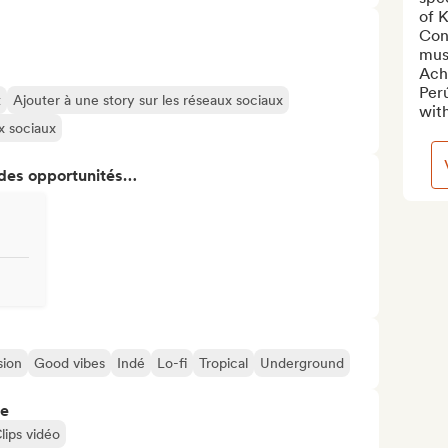
of 
Con
musi
Acho
Per
t
Ajouter à une story sur les réseaux sociaux
with
ux sociaux
 des opportunités…
sion
Good vibes
Indé
Lo-fi
Tropical
Underground
re
lips vidéo