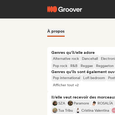
À propos
Genres qu’il/elle adore
Alternative rock
Dancehall
Electron
Pop rock
R&B
Reggae
Reggaeton
Genres qu'ils sont également ouv
Pop international
Lofi bedroom
Pos
Afficher tout +2
Il/elle veut recevoir des morceaux
SZA
Paramore
ROSALÍA
Tua Tribu
Cristina Valentina