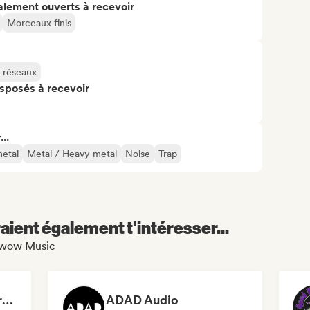
alement ouverts à recevoir
Morceaux finis
s réseaux
isposés à recevoir
..
etal
Metal / Heavy metal
Noise
Trap
aient également t'intéresser...
K-wow Music
Dreamers Island Entertainment
ADAD Audio