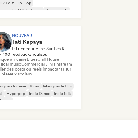
ll / Lo-fi Hip-Hop
mmercial / Mainstream
Dance music
sco
Dream pop
House music
NOUVEAU
Tati Kapaya
Influenceur·euse Sur Les Réseaux Sociaux
< 100 feedbacks réalisés
ique africaine
Blues
Chill House
sical music
Commercial / Mainstream
ier des posts ou reels impactants sur
 réseaux sociaux
ique africaine
Blues
Musique de film
nk
Hyperpop
Indie Dance
Indie folk
ie pop