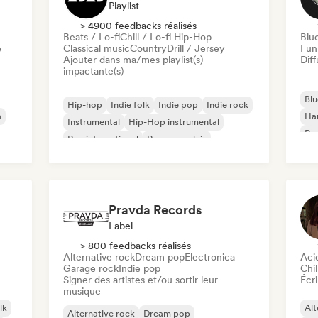
Playlist
> 4900 feedbacks réalisés
Beats / Lo-fi
Chill / Lo-fi Hip-Hop
Blu
e
Classical music
Country
Drill / Jersey
Fun
Ajouter dans ma/mes playlist(s)
Diff
impactante(s)
Blu
Hip-hop
Indie folk
Indie pop
Indie rock
a
Ha
Instrumental
Hip-Hop instrumental
Psy
Rap international
Rap en anglais
Roc
Pravda Records
Label
> 800 feedbacks réalisés
Alternative rock
Dream pop
Electronica
Aci
Garage rock
Indie pop
Chil
Signer des artistes et/ou sortir leur
Écri
musique
lk
Alt
Alternative rock
Dream pop