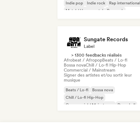
Indie pop
Indie rock
Rap internationa
Metal / Heavy metal
Pop rock
Sungate Records
Label
> 1300 feedbacks réalisés
Afrobeat / Afropop
Beats / Lo-fi
Bossa nova
Chill / Lo-fi Hip-Hop
Commercial / Mainstream
Signer des artistes et/ou sortir leur
musique
Beats / Lo-fi
Bossa nova
Chill / Lo-fi Hip-Hop
Commercial / Mainstream
Dancehall
Dance pop
Hip-hop
Pop soul