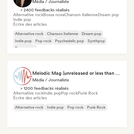
Média / Journaliste
> 2400 feedbacks réalisés
Alternative rock
Bossa nova
Chanson italienne
Dream pop
Indie pop
Écrire des articles
Alternative rock
Chanson italienne
Dream pop
Indie pop
Pop rock
Psychedelic pop
Synthpop
Bossa nova
Melodic Mag (unreleased or less than 2 weeks since release)
Média / Journaliste
> 1200 feedbacks réalisés
Alternative rock
Indie pop
Pop rock
Punk Rock
Écrire des articles
Alternative rock
Indie pop
Pop rock
Punk Rock