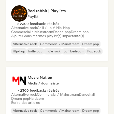
Red rabbit | Playlists
Playlist
> 2300 feedbacks réalisés
Alternative rock
Chill / Lo-fi Hip-Hop
Commercial / Mainstream
Dance pop
Dream pop
Ajouter dans ma/mes playlist(s) impactante(s)
Alternative rock
Commercial / Mainstream
Dream pop
Hip-hop
Indie pop
Indie rock
Lofi bedroom
Pop rock
Music Nation
Média / Journaliste
> 2300 feedbacks réalisés
Alternative rock
Commercial / Mainstream
Dancehall
Dream pop
Hardcore
Écrire des articles
Alternative rock
Commercial / Mainstream
Dream pop