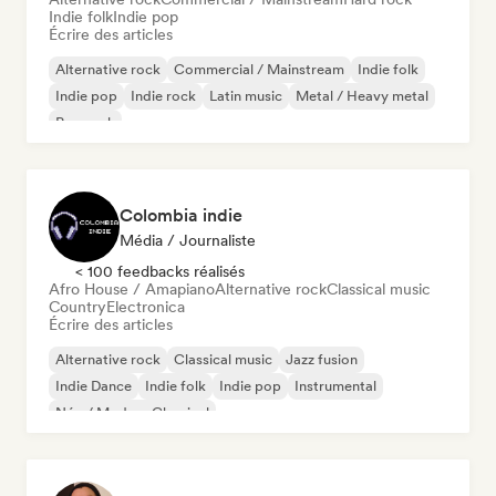
Indie folk
Indie pop
Écrire des articles
Alternative rock
Commercial / Mainstream
Indie folk
Indie pop
Indie rock
Latin music
Metal / Heavy metal
Pop rock
Colombia indie
Média / Journaliste
< 100 feedbacks réalisés
Afro House / Amapiano
Alternative rock
Classical music
Country
Electronica
Écrire des articles
Alternative rock
Classical music
Jazz fusion
Indie Dance
Indie folk
Indie pop
Instrumental
Néo / Modern Classical