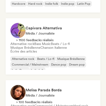
Hardcore
Hard rock
Indie folk
Indie pop
Latin Pop
Capivara Alternativa
Média / Journaliste
> 1100 feedbacks réalisés
Alternative rock
Bass Music
Beats / Lo-fi
Musique Brésilienne
Chanson italienne
Écrire des articles
Alternative rock
Beats / Lo-fi
Musique Brésilienne
Commercial / Mainstream
Dance pop
Dream pop
Indie Dance
Indie folk
Melisa Parada Borda
Média / Journaliste
> 100 feedbacks réalisés
Alternative rock
Commercial / Mainstream
Hard rock