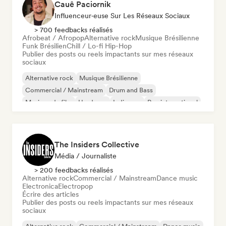
Cauê Paciornik
Influenceur·euse Sur Les Réseaux Sociaux
> 700 feedbacks réalisés
Afrobeat / Afropop
Alternative rock
Musique Brésilienne
Funk Brésilien
Chill / Lo-fi Hip-Hop
Publier des posts ou reels impactants sur mes réseaux
sociaux
Alternative rock
Musique Brésilienne
Commercial / Mainstream
Drum and Bass
Musique de film
Hardcore
Indie pop
Rap international
The Insiders Collective
Média / Journaliste
> 200 feedbacks réalisés
Alternative rock
Commercial / Mainstream
Dance music
Electronica
Electropop
Écrire des articles
Publier des posts ou reels impactants sur mes réseaux
sociaux